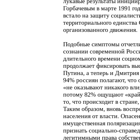
лукавые результаты иниции
Горбачевым в марте 1991 го
встало на защиту социалист
территориального единства 
организованного движения.
Подобные симптомы отчетли
сознании современной Росс
длительного времени социо
продолжает фиксировать вы
Путина, а теперь и Дмитрия
94% россиян полагают, что о
«не оказывают никакого вли
потому 82% ощущают «крайн
то, что происходит в стране
Таким образом, вновь восп
населения от власти. Опасе
имущественная поляризация
признать социально-справед
легитимными права собстве