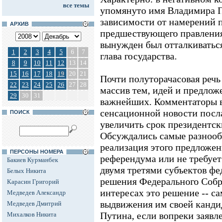
все темы
упомянуто имя Владимира Пу
зависимости от намерений п
АРХИВ
предшествующего правления.
вынужден был отталкиватьс
1
2
3
4
5
6
7
глава государства.
8
9
10
11
12
13
14
15
16
17
18
19
20
21
Почти полуторачасовая речь
22
23
24
25
26
27
28
массив тем, идей и предлож
29
30
31
важнейших. Комментаторы в
сенсационной новости посл
ПОИСК
увеличить срок президентск
Обсуждались самые разнооб
реализация этого предложе
ПЕРСОНЫ НОМЕРА
референдума или не требует
Бакиев Курманбек
двумя третями субъектов фе
Белых Никита
решения Федерального Собр
Карасин Григорий
интересах это решение -- са
Медведев Александр
выдвижения им своей кандид
Медведев Дмитрий
Путина, если вопреки заявл
Михалков Никита