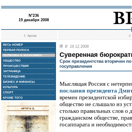
N°236
19 декабря 2008
//
Архив
/
ВЕСЬ НОМЕР
//
19.12.2008
ПЕРВАЯ ПОЛОСА
Суверенная бюрократ
ПОЛИТИКА И ЭКОНОМИКА
Срок президентства вторичен по
ОБЩЕСТВО
госуправления
ПРОИСШЕСТВИЯ
ЗАГРАНИЦА
ТЕЛЕВИДЕНИЕ
БИЗНЕС И ФИНАНСЫ
Мыслящая Россия с нетерп
КУЛЬТУРА
послания президента Дми
СПОРТ
времен президентской избир
КРОМЕ ТОГО
общество не слышало из уст
столько правильных слов о 
гражданском обществе, прав
госаппарата и необходимост