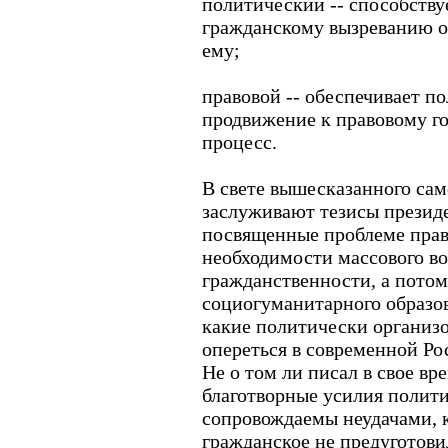
политический -- способств
гражданскому вызреванию о
ему;
правовой -- обеспечивает 
продвижение к правовому го
процесс.
В свете вышесказанного сам
заслуживают тезисы президе
посвященные проблеме прав
необходимости массового в
гражданственности, а потом
социогуманитарного образов
какие политически организ
опереться в современной Р
Не о том ли писал в свое в
благотворные усилия полит
сопровождаемы неудачами, к
гражданское не предуготови