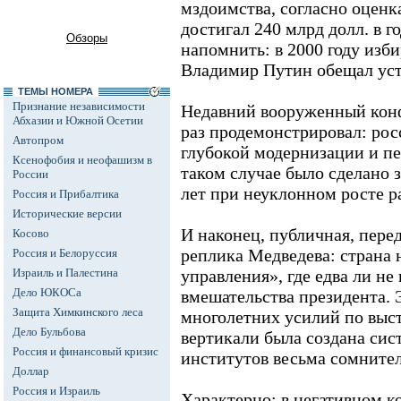
мздоимства, согласно оценк
достигал 240 млрд долл. в г
Обзоры
напомнить: в 2000 году изб
Владимир Путин обещал уст
ТЕМЫ НОМЕРА
Признание независимости
Недавний вооруженный конф
Абхазии и Южной Осетии
раз продемонстрировал: рос
Автопром
глубокой модернизации и пе
Ксенофобия и неофашизм в
таком случае было сделано
России
лет при неуклонном росте р
Россия и Прибалтика
Исторические версии
И наконец, публичная, пере
Косово
реплика Медведева: страна 
Россия и Белоруссия
Израиль и Палестина
управления», где едва ли не
Дело ЮКОСа
вмешательства президента. Э
Защита Химкинского леса
многолетних усилий по выс
Дело Бульбова
вертикали была создана сис
Россия и финансовый кризис
институтов весьма сомните
Доллар
Россия и Израиль
Характерно: в негативном к