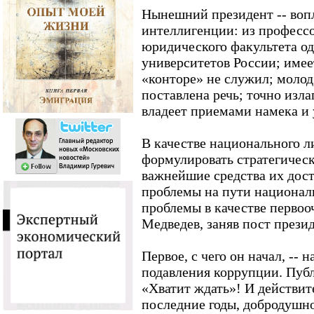
Нынешний президент -- воп
интеллигенции: из професс
юридического факультета о
университетов России; имее
«конторе» не служил; молод
поставлена речь; точно изла
владеет приемами намека и 
В качестве национального л
формулировать стратегическ
важнейшие средства их дост
проблемы на пути националь
проблемы в качестве перво
Медведев, заняв пост прези
Первое, с чего он начал, --
подавления коррупции. Пуб
«Хватит ждать»! И действите
последние годы, добродушно