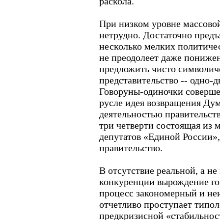
раскола.
При низком уровне массово
нетрудно. Достаточно предъ
несколько мелких политичес
не преодолеет даже пониже
предложить чисто символич
представительство -- одно-д
Говоруны-одиночки соверше
русле идея возвращения Дум
деятельностью правительств
три четверти состоящая из
депутатов «Единой России»,
правительство.
В отсутствие реальной, а н
конкуренции вырождение гос
процесс закономерный и неи
отчетливо проступает типо
предкризисной «стабильнос