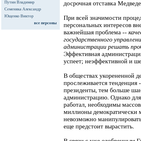
Путин Владимир
досрочная отставка Медведе
Семеняка Александр
Ющенко Виктор
При всей значимости проце
все персоны
персональных интересов вне
важнейшая проблема --
каче
государственного управлени
администрации решать про
Эффективная администрация 
успеет; неэффективной и ше
В обществах укорененной д
прослеживается тенденция -
президенты, тем больше ша
администрацию. Однако для
работал, необходимы массов
миллионы демократически 
невозможно манипулировать.
еще предстоит вырастить.
В связи с уже одобренным Г