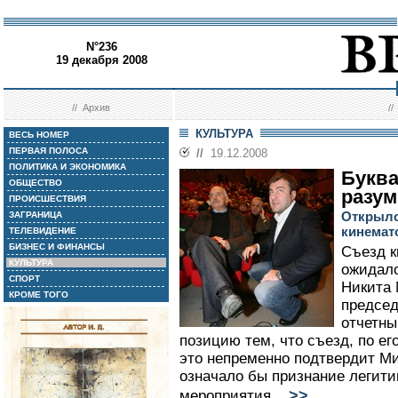
N°236
19 декабря 2008
//
Архив
/
КУЛЬТУРА
ВЕСЬ НОМЕР
ПЕРВАЯ ПОЛОСА
//
19.12.2008
ПОЛИТИКА И ЭКОНОМИКА
Буква
ОБЩЕСТВО
разум
ПРОИСШЕСТВИЯ
Открылс
ЗАГРАНИЦА
кинемат
ТЕЛЕВИДЕНИЕ
БИЗНЕС И ФИНАНСЫ
Съезд к
КУЛЬТУРА
ожидало
СПОРТ
Никита 
КРОМЕ ТОГО
председ
отчетны
позицию тем, что съезд, по ег
это непременно подтвердит Ми
означало бы признание легит
>>
мероприятия...