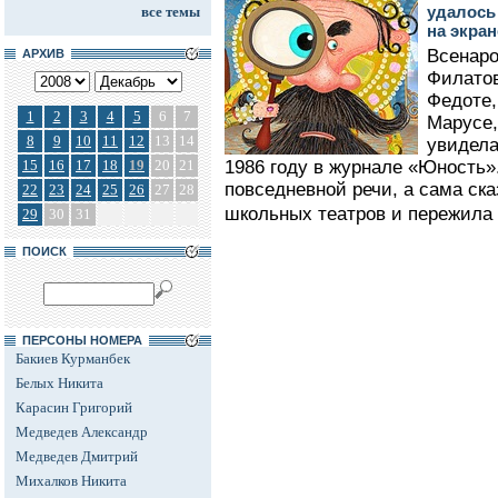
удалось
все темы
на экран
Всенаро
АРХИВ
Филатов
Федоте,
1
2
3
4
5
6
7
Марусе,
8
9
10
11
12
13
14
увидела
15
16
17
18
19
20
21
1986 году в журнале «Юность»
повседневной речи, а сама ска
22
23
24
25
26
27
28
школьных театров и пережила 
29
30
31
ПОИСК
ПЕРСОНЫ НОМЕРА
Бакиев Курманбек
Белых Никита
Карасин Григорий
Медведев Александр
Медведев Дмитрий
Михалков Никита