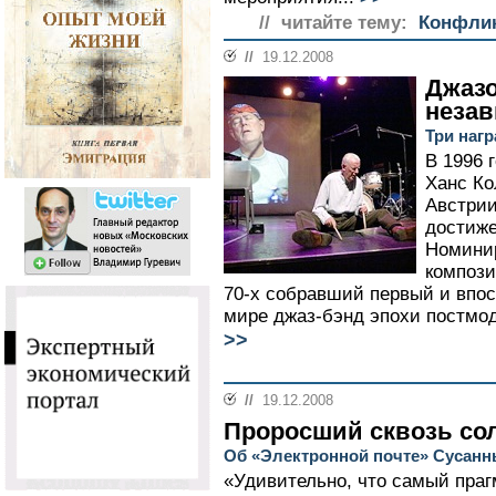
// читайте тему:
Конфлик
//
19.12.2008
Джазо
неза
Три наг
В 1996 
Ханс Ко
Австрии
достиже
Номинир
компози
70-х собравший первый и впо
мире джаз-бэнд эпохи постмоде
>>
//
19.12.2008
Проросший сквозь со
Об «Электронной почте» Сусан
«Удивительно, что самый праг