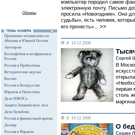
компьютер породил самое фант
электронную почту. Письмо до
Обзоры
просила «Новогоднее». Оно дл
судьбы», есть человек, которы
>>
его прочесть»...
ТЕМЫ НОМЕРА
Признание независимости
Абхазии и Южной Осетии
//
19.12.2008
Автопром
Тыся
Ксенофобия и неофашизм в
Сергей 
России
В Моско
Россия и Прибалтика
искусст
Исторические версии
открыла
Косово
«Необхо
Россия и Белоруссия
первая 
Израиль и Палестина
столь ж
Дело ЮКОСа
маргина
Защита Химкинского леса
Дело Бульбова
//
19.12.2008
Россия и финансовый кризис
Доллар
О бед
Россия и Израиль
Сказке 