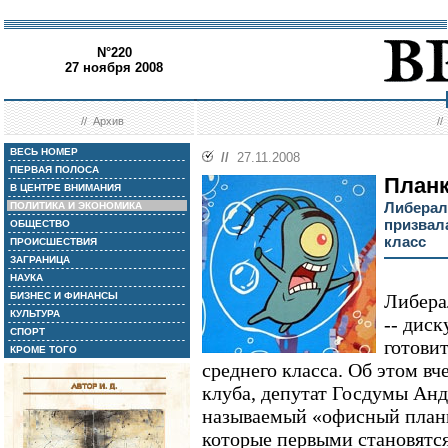
N°220
27 ноября 2008
//
Архив
/
ВЕСЬ НОМЕР
//
27.11.2008
ПЕРВАЯ ПОЛОСА
Планк
В ЦЕНТРЕ ВНИМАНИЯ
Либерал
ПОЛИТИКА И ЭКОНОМИКА
призвал
ОБЩЕСТВО
класс
ПРОИСШЕСТВИЯ
ЗАГРАНИЦА
НАУКА
БИЗНЕС И ФИНАНСЫ
Либера
КУЛЬТУРА
-- диск
СПОРТ
готови
КРОМЕ ТОГО
среднего класса. Об этом вч
клуба, депутат Госдумы Анд
называемый «офисный планк
которые первыми становятся