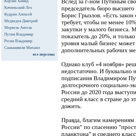
Вслед за г-ном Путиным св
Карзай Хамид
председатель бюро высшего 
Качиньский Лех
Кудрин Алексей
Борис Грызлов. «Есть закон 
Медведев Дмитрий
требует, чтобы не менее 10
Меркель Ангела
закупки у малого бизнеса. 
Путин Владимир
показатель до 20%, и только
Ресин Владимир
уровня малый бизнес может 
Саакашвили Михаил
дополнительных рабочих мест
все персоны
Однако клуб «4 ноября» реш
недостаточно. И буквально 
подписания Владимиром П
долгосрочного социально-э
России до 2020 года выступ
средний класс в стране до э
дожить.
Правда, благим намерениям
России" по спасению "прост
планктона" и среднего клас