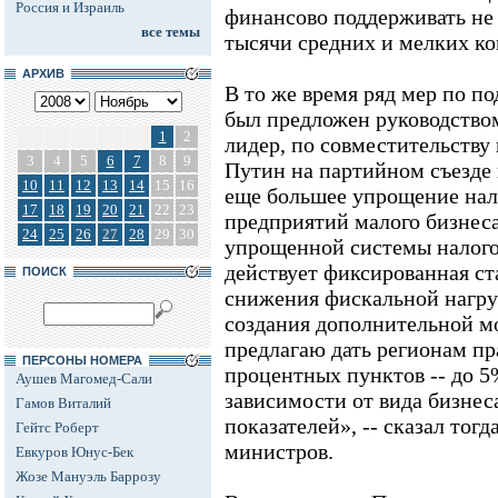
Россия и Израиль
финансово поддерживать не 
все темы
тысячи средних и мелких к
АРХИВ
В то же время ряд мер по п
был предложен руководством
1
2
лидер, по совместительств
3
4
5
6
7
8
9
Путин на партийном съезде в
10
11
12
13
14
15
16
еще большее упрощение нал
17
18
19
20
21
22
23
предприятий малого бизнеса
24
25
26
27
28
29
30
упрощенной системы налого
действует фиксированная ст
ПОИСК
снижения фискальной нагру
создания дополнительной мо
предлагаю дать регионам пр
ПЕРСОНЫ НОМЕРА
процентных пунктов -- до 5
Аушев Магомед-Сали
зависимости от вида бизнес
Гамов Виталий
показателей», -- сказал тог
Гейтс Роберт
министров.
Евкуров Юнус-Бек
Жозе Мануэль Баррозу