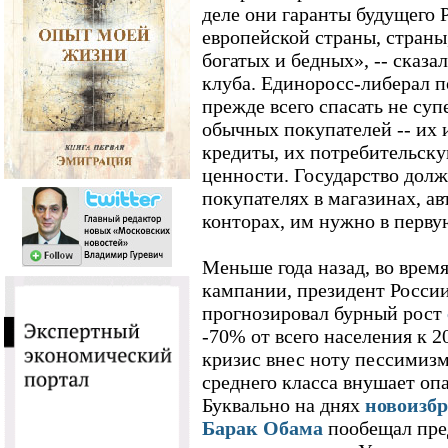
деле они гаранты будущего 
европейской страны, страны
богатых и бедных», -- сказа
клуба. Единоросс-либерал п
прежде всего спасать не су
обычных покупателей -- их
кредиты, их потребительску
ценности. Государство долж
покупателях в магазинах, ав
конторах, им нужно в первую
Меньше года назад, во врем
кампании, президент Росси
прогнозировал бурный рост
-70% от всего населения к 2
кризис внес ноту пессимизм
среднего класса внушает опа
Буквально на днях
новоизб
Барак Обама
пообещал пре