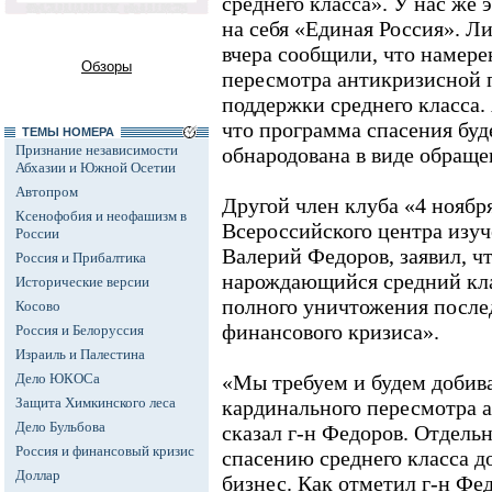
среднего класса». У нас же 
на себя «Единая Россия». Л
вчера сообщили, что намере
Обзоры
пересмотра антикризисной 
поддержки среднего класса
что программа спасения буд
ТЕМЫ НОМЕРА
Признание независимости
обнародована в виде обраще
Абхазии и Южной Осетии
Автопром
Другой член клуба «4 ноябр
Ксенофобия и неофашизм в
Всероссийского центра изу
России
Валерий Федоров, заявил, ч
Россия и Прибалтика
нарождающийся средний кла
Исторические версии
полного уничтожения после
Косово
финансового кризиса».
Россия и Белоруссия
Израиль и Палестина
Дело ЮКОСа
«Мы требуем и будем добива
Защита Химкинского леса
кардинального пересмотра а
Дело Бульбова
сказал г-н Федоров. Отдель
Россия и финансовый кризис
спасению среднего класса 
Доллар
бизнес. Как отметил г-н Фе