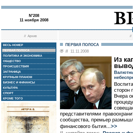
N°208
11 ноября 2008
//
Архив
/
ПЕРВАЯ ПОЛОСА
ВЕСЬ НОМЕР
ПЕРВАЯ ПОЛОСА
//
11.11.2008
ПОЛИТИКА И ЭКОНОМИКА
Из ка
ОБЩЕСТВО
выво
ПРОИСШЕСТВИЯ
Валютны
ЗАГРАНИЦА
небеспр
КРУПНЫМ ПЛАНОМ
БИЗНЕС И ФИНАНСЫ
Воспита
КУЛЬТУРА
сторон 
СПОРТ
Вчера о
КРОМЕ ТОГО
процеду
совещан
представителями правоохранит
сообщества, премьер размышл
>>
финансового бытия...