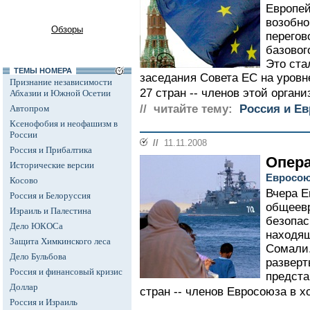
Европей
возобно
Обзоры
перегов
базовог
Это ста
ТЕМЫ НОМЕРА
заседания Совета ЕС на уровн
Признание независимости
27 стран -- членов этой органи
Абхазии и Южной Осетии
// читайте тему:
Россия и Е
Автопром
Ксенофобия и неофашизм в
России
//
11.11.2008
Россия и Прибалтика
Опера
Исторические версии
Евросою
Косово
Вчера Е
Россия и Белоруссия
общеевр
Израиль и Палестина
безопас
Дело ЮКОСа
находящ
Защита Химкинского леса
Сомали.
Дело Бульбова
разверт
Россия и финансовый кризис
предста
Доллар
стран -- членов Евросоюза в х
Россия и Израиль