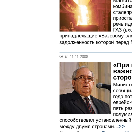
Магнито
комбина
сталепр
приоста
речь ид
ГАЗ (вх
принадлежащие «Базовому эле
задолженность которой перед 
//
11.11.2008
«При 
важно
стор
Министе
сообщил
года по
еврейск
пять ра
полумил
способствовал установленный
>>
между двумя странами...