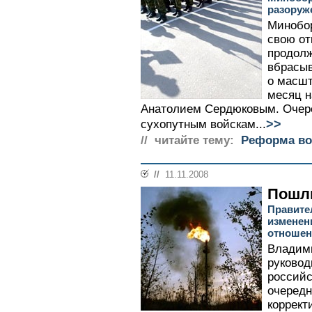
разоруж
Минобо
свою от
продолж
вбрасы
о масш
месяц н
Анатолием Сердюковым. Очер
>>
сухопутным войскам...
// читайте тему:
Реформа во
//
11.11.2008
Пошли
Правите
изменен
отношен
Владими
руково
российс
очередн
коррект