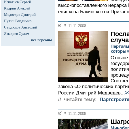
Игнатьев Сергей
высокопоставленного иерарха 
Кудрин Алексей
епископа Бакинского и Прикасп
Медведев Дмитрий
Путин Владимир
//
11.11.2008
Сердюков Анатолий
Посла
Ямадаев Сулим
случ
все персоны
Партиям
которым
Отныне 
государ
политич
процеду
Соответ
закона «О политических парти
>
России Дмитрий Медведев...
// читайте тему:
Партстроит
//
11.11.2008
Шагр
Минобор