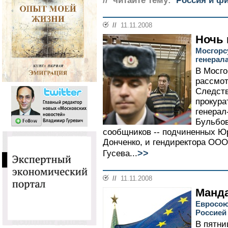
// читайте тему:
Россия и ф
//
11.11.2008
Ночь
Мосгорс
генерал
В Мосго
рассмот
Следств
прокура
генерал
Бульбов
сообщников -- подчиненных Ю
Донченко, и гендиректора ООО
>>
Гусева...
//
11.11.2008
Манда
Евросою
Россией 
В пятни