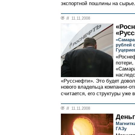
экспортной пошлины на сырье.
//
11.11.2008
«Росн
«Рус
«Самара
рублей 
Гуцерие
«Роснеф
потери,
«Самара
наследс
«Русснефти». Это будет дово
нового владельца компании-отв
считается, его структуры уже 
//
11.11.2008
Деньг
Магнитк
ГАЗу