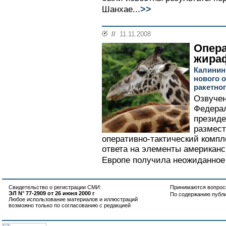
>>
Шанхае...
//
11.11.2008
Опера
жира
Калинин
нового о
ракетно
Озвучен
Федера
презид
размест
оперативно-тактический компл
ответа на элементы американс
Европе получила неожиданное 
Свидетельство о регистрации СМИ:
Принимаются вопросы
ЭЛ N° 77-2909 от 26 июня 2000 г
По содержанию публ
Любое использование материалов и иллюстраций
возможно только по согласованию с редакцией