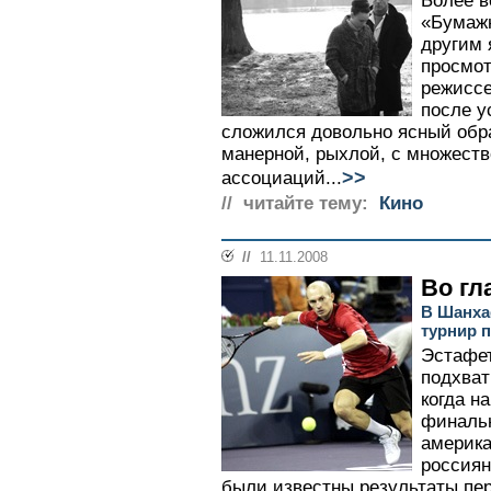
Более в
«Бумажн
другим 
просмот
режиссе
после у
сложился довольно ясный обра
манерной, рыхлой, с множест
>>
ассоциаций...
// читайте тему:
Кино
//
11.11.2008
Во гл
В Шанха
турнир п
Эстафет
подхват
когда н
финаль
америка
россиян
были известны результаты пер