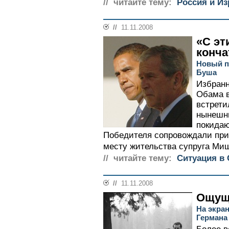
// читайте тему:
Россия и И
//
11.11.2008
«С эт
конча
Новый п
Буша
Избран
Обама в
встрети
нынешн
покидаю
Победителя сопровождали при
месту жительства супруга Миш
// читайте тему:
Ситуация в
//
11.11.2008
Ощущ
На экра
Германа