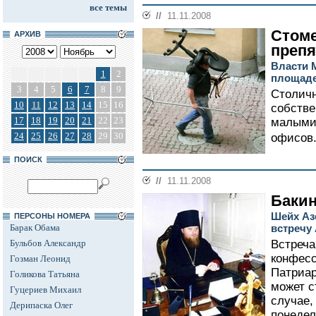
все темы
//
11.11.2008
Стоме
АРХИВ
преп
Власти 
1
2
площаде
3
4
5
6
7
8
9
Столичн
10
11
12
13
14
15
16
собстве
17
18
19
20
21
22
23
малыми
24
25
26
27
28
29
30
офисов.
ПОИСК
//
11.11.2008
Баки
Шейх Аз
ПЕРСОНЫ НОМЕРА
Барак Обама
встречу 
Бульбов Александр
Встреча
конфесс
Гозман Леонид
Патриар
Голикова Татьяна
может с
Гуцериев Михаил
случае,
Дерипаска Олег
понедел