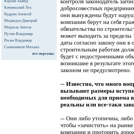
контроля законодатель заго
Карзай Хамид
добросовестных предпринима
Качиньский Лех
Кудрин Алексей
они вынуждены будут наруш
Медведев Дмитрий
компании берут на себя гра
Меркель Ангела
обязательства по строительс
Путин Владимир
может выходить за пределы 1
Ресин Владимир
даты согласно закону они в 
Саакашвили Михаил
строительным работам должн
все персоны
будет с недостроенными объ
возникшие в результате это
законом не предусмотрено.
-- Известно, что много воп
вызывают размеры вступи
необходимых для приема в
реальны или все-таки за
-- Они либо утопичны, либо
чтобы «зачистить» на рынке
компании и проторить дор