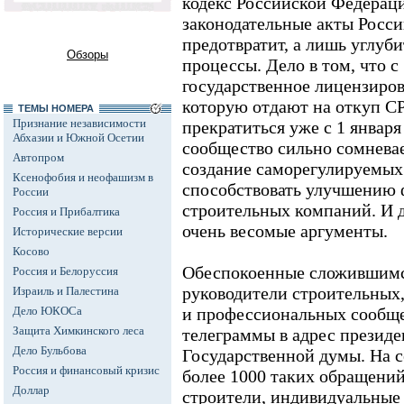
кодекс Российской Федерац
законодательные акты Росс
предотвратит, а лишь углуб
Обзоры
процессы. Дело в том, что с
государственное лицензиров
которую отдают на откуп С
ТЕМЫ НОМЕРА
Признание независимости
прекратиться уже с 1 января
Абхазии и Южной Осетии
сообщество сильно сомневае
Автопром
создание саморегулируемых
Ксенофобия и неофашизм в
способствовать улучшению 
России
строительных компаний. И д
Россия и Прибалтика
очень весомые аргументы.
Исторические версии
Косово
Обеспокоенные сложившимс
Россия и Белоруссия
руководители строительных
Израиль и Палестина
Дело ЮКОСа
и профессиональных сообщ
Защита Химкинского леса
телеграммы в адрес президе
Дело Бульбова
Государственной думы. На 
Россия и финансовый кризис
более 1000 таких обращений
Доллар
строители, индивидуальные