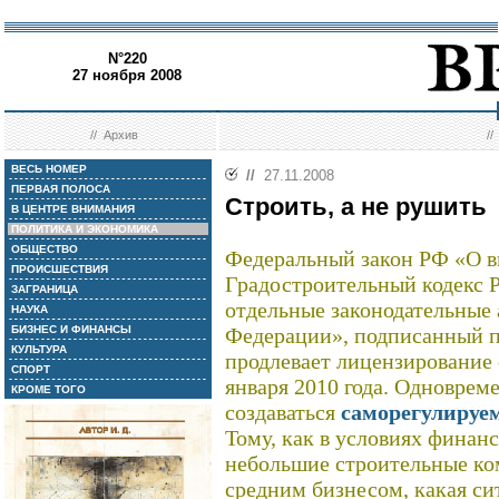
N°220
27 ноября 2008
//
Архив
/
ВЕСЬ НОМЕР
//
27.11.2008
ПЕРВАЯ ПОЛОСА
Строить, а не рушить
В ЦЕНТРЕ ВНИМАНИЯ
ПОЛИТИКА И ЭКОНОМИКА
ОБЩЕСТВО
Федеральный закон РФ «О в
ПРОИСШЕСТВИЯ
Градостроительный кодекс 
ЗАГРАНИЦА
отдельные законодательные
НАУКА
БИЗНЕС И ФИНАНСЫ
Федерации», подписанный п
КУЛЬТУРА
продлевает лицензирование 
СПОРТ
января 2010 года. Одноврем
КРОМЕ ТОГО
создаваться
саморегулируе
Тому, как в условиях финанс
небольшие строительные ком
средним бизнесом, какая си