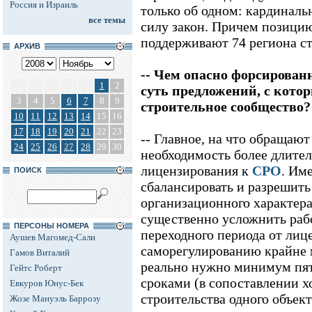
Россия и Израиль
только об одном: кардиналь
все темы
силу закон. Причем позици
поддерживают 74 региона с
АРХИВ
-- Чем опасно форсирован
1
2
суть предложений, с кото
3
4
5
6
7
8
9
строительное сообщество?
10
11
12
13
14
15
16
17
18
19
20
21
22
23
-- Главное, на что обращают
24
25
26
27
28
29
30
необходимость более длител
лицензирования к
СРО
. Им
ПОИСК
сбалансировать и разрешит
организационного характера
существенно усложнить раб
ПЕРСОНЫ НОМЕРА
переходного периода от лиц
Аушев Магомед-Сали
саморегулированию крайне м
Гамов Виталий
реально нужно минимум пят
Гейтс Роберт
сроками (в сопоставлении х
Евкуров Юнус-Бек
строительства одного объек
Жозе Мануэль Баррозу