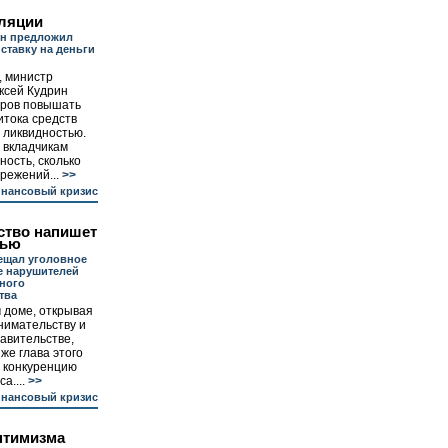
ляции
ин предложил
 ставку на деньги
, министр
ксей Кудрин
иров повышать
итока средств
 ликвидностью.
о вкладчикам
ность, сколько
режений...
>>
инансовый кризис
ство напишет
тью
ещал уголовное
е нарушителей
ного
тва
 доме, открывая
нимательству и
авительстве,
же глава этого
ь конкуренцию
а....
>>
инансовый кризис
птимизма