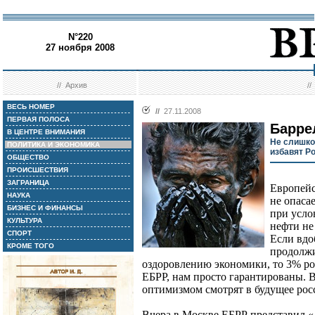
N°220
27 ноября 2008
//
Архив
/
ВЕСЬ НОМЕР
//
27.11.2008
ПЕРВАЯ ПОЛОСА
Барре
В ЦЕНТРЕ ВНИМАНИЯ
Не слишко
ПОЛИТИКА И ЭКОНОМИКА
избавят Р
ОБЩЕСТВО
ПРОИСШЕСТВИЯ
ЗАГРАНИЦА
Европейс
НАУКА
не опаса
БИЗНЕС И ФИНАНСЫ
при усло
КУЛЬТУРА
нефти не 
СПОРТ
Если вдо
КРОМЕ ТОГО
продолжи
оздоровлению экономики, то 3% ро
ЕБРР, нам просто гарантированы. В
оптимизмом смотрят в будущее рос
Вчера в Москве ЕБРР представил «Д