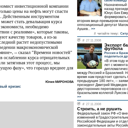
свою команду
Назначенный 
ономист инвестиционной компании
назад презид
только цены на нефть могут спасти
Юнус-Бек Евк
и. Действенным инструментом
формировать 
вторник вице-премьером назн
 может стать девальвация курса
оппозиционный депутат Маго
экономиста, необходимо
Аушев...
>>
ствии с реалиями», которые таковы,
// читайте тему:
Ситу
ют качеству товаров, а из-за
//
27.11.2008
следний растет недопустимыми
Экспорт ба
иведении макроэкономической
футбола
яние», -- сказал "Времени новостей"
Россия и Браз
поделиться др
 в ослаблении курса отрицательных
«В этом году 
ли затягивая этот процесс, мы
лет с момента
ущую фазу», что гораздо вреднее для
дипломатичес
между Россией и Бразилией. 
время нам предстоит сделать 
предыдущие 180 лет», -- заяв
Юлия МИРОНОВА
президент Дмитрий Медведев 
вый кризис
двусторонних переговоров со 
бразильским коллегой Луисом Л
>>
//
27.11.2008
Строить, а не рушить
Федеральный закон РФ «О вн
изменений в Градостроительн
Российской Федерации и отде
законодательные акты Россий