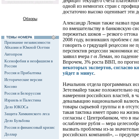
дефицит текущего счета платежного
одной из немногих стран с профиц
достаточно высоко оценивает эти 
Обзоры
Александр Леман также назвал пр
по вмешательству в банковскую сис
пережитых шоков -- резкого оттока 
ТЕМЫ НОМЕРА
2008 году, возникших проблем с л
Признание независимости
говорить о грядущей рецессии не 
Абхазии и Южной Осетии
перспектив рецессии экономики исх
Автопром
заявил вчера г-н Леман, но падение
Ксенофобия и неофашизм в
Впрочем, 3% роста ВВП, по прогн
России
некоторых экспертов, согласно к
Россия и Прибалтика
уйдет в минус
.
Исторические версии
Начальник отдела программных и
Косово
Зетелмайер также положительно оце
Россия и Белоруссия
намерения российских властей, в ч
Израиль и Палестина
девальвацию национальной валюты
товары сырьевой группы и в отсу
Дело ЮКОСа
такая тактика имеет право на жизн
Защита Химкинского леса
согласны с Центробанком, что в н
Дело Бульбова
ослабление рубля -- мера целесооб
Россия и финансовый кризис
вызвать проблемы из-за значитель
Доллар
российских компаний», -- предупре