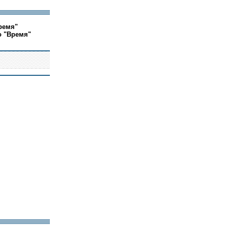
ремя"
о "Время"