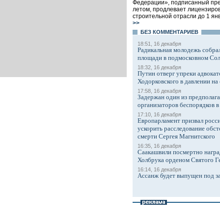
Федерации», подписанный пр
летом, продлевает лицензиро
строительной отрасли до 1 янв
>>
БЕЗ КОМMЕНТАРИЕВ
18:51, 16 декабря
Радикальная молодежь собрал
площади в подмосковном Со
18:32, 16 декабря
Путин отверг упреки адвокат
Ходорковского в давлении на 
17:58, 16 декабря
Задержан один из предполаг
организаторов беспорядков 
17:10, 16 декабря
Европарламент призвал росси
ускорить расследование обст
смерти Сергея Магнитского
16:35, 16 декабря
Саакашвили посмертно награ
Холбрука орденом Святого Г
16:14, 16 декабря
Ассанж будет выпущен под з