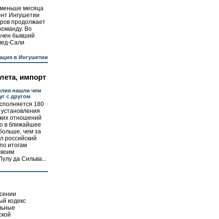
меньше месяца
ент Ингушетии
уров продолжает
команду. Во
ачен бывший
мед-Сали
ация в Ингушетии
лета, импорт
илия нашли чем
уг с другом
исполняется 180
 установления
ких отношений
Но в ближайшее
больше, чем за
ил российский
по итогам
своим
улу да Сильва...
есении
ый кодекс
льные
ской