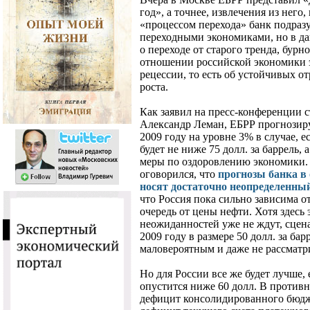
год», а точнее, извлечения из него
«процессом перехода» банк подразу
переходными экономиками, но в да
о переходе от старого тренда, бурно
отношении российской экономики э
рецессии, то есть об устойчивых 
роста.
Как заявил на пресс-конференции 
Александр Леман, ЕБРР прогнозиру
2009 году на уровне 3% в случае, е
будет не ниже 75 долл. за баррель,
меры по оздоровлению экономики. 
оговорился, что
прогнозы банка в
носят достаточно неопределенны
что Россия пока сильно зависима 
очередь от цены нефти. Хотя здес
неожиданностей уже не ждут, сцен
2009 году в размере 50 долл. за бар
маловероятным и даже не рассматри
Но для России все же будет лучше, 
опустится ниже 60 долл. В против
дефицит консолидированного бюдже