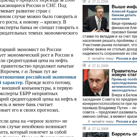
//
27.11.2008
, касающиеся России и СНГ. Под
Выше инф
мевает развитие стран с
Алексей Кудр
банкам делать
нном случае можно было говорить и
населения
го роста, к новому -- кризису. В
Вице-премьер
ксперты банка не спешат говорить о
финансов Але
призвал банк
отрицательных темпах экономического
ставки по вкладам и за счет пр
населения решать проблемы с
Участники рынка полагают, чт
старший экономист по России
сейчас важна не столько доход
надежность сохранения их сбе
ет экономический рост в России в
// читайте тему:
Россия и ф
сли среднегодовая цена на нефть
 а правительство продолжит начатые
//
27.11.2008
Правитель
Впрочем, г-н Леман тут же
новую ста
 отношении российской экономики
Премьер пооб
й характер
. Прежде всего потому,
преследовани
антимонополь
от внешней конъюнктуры, в первую
законодательс
ь эксперты ЕБРР неприятных
Вчера в Белом
арий среднегодовой цены на нефть в
заседание Совета по предпри
конкурентоспособности при пр
рель и менее банк считает
премьер Владимир Путин -- он 
вает его в своих прогнозах.
совета -- предложил развиват
именно сейчас, в момент кризис
если цена на «черное золото» не
// читайте тему:
Россия и ф
ном случае неизбежно возникает
//
27.11.2008
та, который повлечет за собой
Баррель о