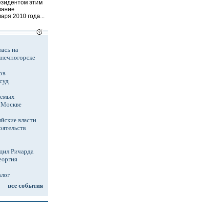
езидентом этим
вание
аря 2010 года...
ась на
лнечногорске
ов
суд
аемых
в Москве
йские власти
оятельств
дил Ричарда
еоргия
алог
все события