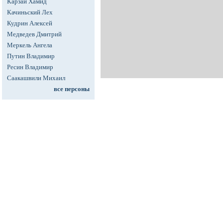
Карзай Хамид
Качиньский Лех
Кудрин Алексей
Медведев Дмитрий
Меркель Ангела
Путин Владимир
Ресин Владимир
Саакашвили Михаил
все персоны