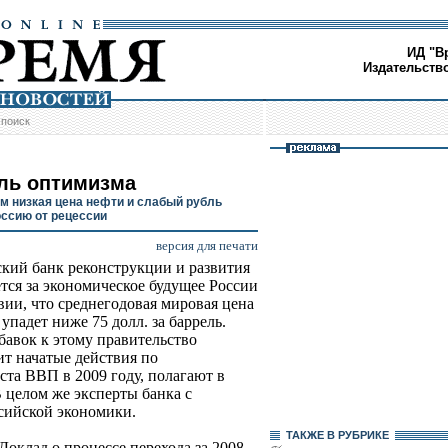
ИД "В
Издательств
/
поиск
ль оптимизма
м низкая цена нефти и слабый рубль
оссию от рецессии
версия для печати
кий банк реконструкции и развития
ется за экономическое будущее России
вии, что среднегодовая мировая цена
упадет ниже 75 долл. за баррель.
бавок к этому правительство
т начатые действия по
ста ВВП в 2009 году, полагают в
 целом же эксперты банка с
сийской экономики.
ТАКЖЕ В РУБРИКЕ
оклад о процессе перехода за 2008