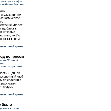
зкая цена нефти
ь избавят Россию
банк
 и развития не
экономическое
что
нефти не упадет
и вдобавок к
ит начатые
номики, то 3%
ют в ЕБРР, нам
инансовый кризис
под вопросом
асть "Единой
ала
 спасти средний
часть «Единой
скуссионный клуб
му по спасению
а рассказал
т Госдумы
инансовый кризис
то было
ушетии создает