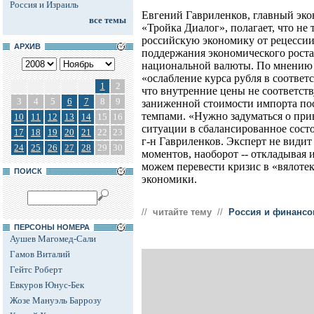
Россия и Израиль
Евгений Гавриленков, главный эк
все темы
«Тройка Диалог», полагает, что не 
российскую экономику от рецесси
АРХИВ
поддержания экономического роста
национальной валюты. По мнению 
«ослабление курса рубля в соответ
1
2
что внутренние цены не соответству
3
4
5
6
7
8
9
заниженной стоимости импорта по
темпами. «Нужно задуматься о пр
10
11
12
13
14
15
16
ситуации в сбалансированное состо
17
18
19
20
21
22
23
г-н Гавриленков. Эксперт не видит
24
25
26
27
28
29
30
моментов, наоборот -- откладывая и
можем перевести кризис в «вялотек
ПОИСК
экономики.
//
читайте тему
//
Россия и финансо
ПЕРСОНЫ НОМЕРА
Аушев Магомед-Сали
Гамов Виталий
Гейтс Роберт
Евкуров Юнус-Бек
Жозе Мануэль Баррозу