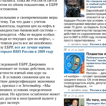
 баланса. Пока же Россия остается
Не слишком ни
и слабый рубл
итом по обоим показателям, и ЕБРР
от рецессии
достижения.
Европейский 
реконструкции
авильными и своевременными меры
опасается за 
будущее России при условии, 
тему. Так что даже с учетом
среднегодовая мировая цена 
капитала, падения цен на нефть в
ниже 75 долл. за баррель. Есл
иквидностью банковской системы --
этому правительство продолж
действия по оздоровлению эко
приходится. «Мы не видим особых
роста ВВП в 2009 году, полага
одя из текущих цен на нефть», --
просто гарантированы...
>>
 темпов роста все же неизбежно.
// читайте тему:
Россия и ф
озу ЕБРР,
все же лучше оценок
//
27.11.2008
оторым ВВП России в 2009 году
Планктон 
Либеральная ч
России" призв
правительство
сследований ЕБРР Джеромин
класс
нивает не только действия, но и
Либеральная 
астности взятый ими курс на
России» -- ди
«4 ноября» -- готовит програм
. В условиях снижения цен на
среднего класса. Об этом вчер
тствие диверсификации экономики
сопредседатель клуба, депута
ь, признал г-н Зетелмайер. «Мы
Андрей Макаров...
>>
ынешних условиях определенное
// читайте тему:
Россия и ф
разная. Но крупное ослабление может
//
27.11.2008
ных долгов в иностранной валюте у
Из того, ч
дил эксперт.
Президент Инг