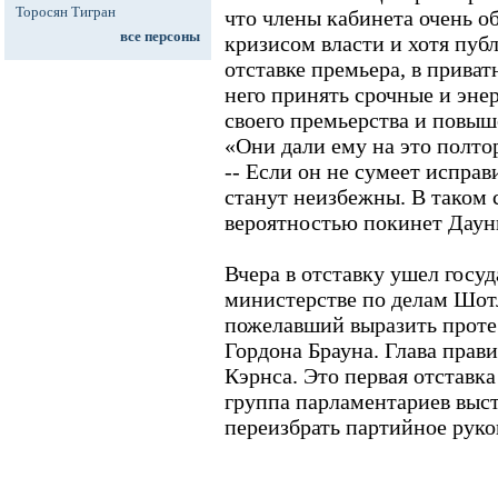
Торосян Тигран
что члены кабинета очень 
все персоны
кризисом власти и хотя пуб
отставке премьера, в прива
него принять срочные и эне
своего премьерства и повыш
«Они дали ему на это полтор
-- Если он не сумеет испра
станут неизбежны. В таком 
вероятностью покинет Дауни
Вчера в отставку ушел госу
министерстве по делам Шот
пожелавший выразить проте
Гордона Брауна. Глава прав
Кэрнса. Это первая отставка
группа парламентариев выс
переизбрать партийное руко