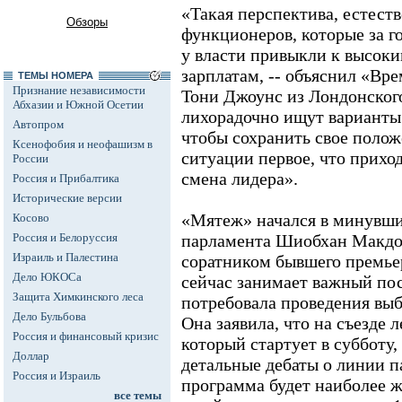
«Такая перспектива, естест
Обзоры
функционеров, которые за г
у власти привыкли к высок
зарплатам, -- объяснил «Вр
ТЕМЫ НОМЕРА
Признание независимости
Тони Джоунс из Лондонского
Абхазии и Южной Осетии
лихорадочно ищут варианты 
Автопром
чтобы сохранить свое полож
Ксенофобия и неофашизм в
ситуации первое, что приходи
России
смена лидера».
Россия и Прибалтика
Исторические версии
«Мятеж» начался в минувший
Косово
Россия и Белоруссия
парламента Шиобхан Макдон
Израиль и Палестина
соратником бывшего премье
Дело ЮКОСа
сейчас занимает важный пос
Защита Химкинского леса
потребовала проведения выб
Дело Бульбова
Она заявила, что на съезде 
Россия и финансовый кризис
который стартует в субботу
Доллар
детальные дебаты о линии па
Россия и Израиль
программа будет наиболее 
все темы