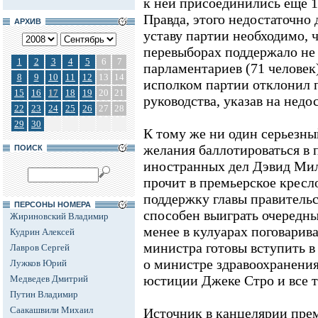
к ней присоединились еще 1
Правда, этого недостаточно 
АРХИВ
уставу партии необходимо, 
перевыборах поддержало не
1
2
3
4
5
6
7
парламентариев (71 человек)
8
9
10
11
12
13
14
исполком партии отклонил 
15
16
17
18
19
20
21
руководства, указав на недо
22
23
24
25
26
27
28
29
30
К тому же ни один серьезны
желания баллотироваться в
ПОИСК
иностранных дел Дэвид Мил
прочит в премьерское кресл
поддержку главы правительст
ПЕРСОНЫ НОМЕРА
способен выиграть очередны
Жириновский Владимир
менее в кулуарах поговарив
Кудрин Алексей
министра готовы вступить в
Лавров Сергей
о министре здравоохранени
Лужков Юрий
юстиции Джеке Стро и все 
Медведев Дмитрий
Путин Владимир
Саакашвили Михаил
Источник в канцелярии пре