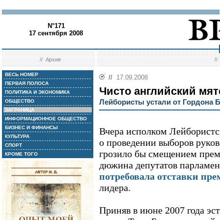
N°171
17 сентября 2008
//
Архив
/
ВЕСЬ НОМЕР
//
17.09.2008
ПЕРВАЯ ПОЛОСА
Чисто английский мя
ПОЛИТИКА И ЭКОНОМИКА
Лейбористы устали от Гордона 
ОБЩЕСТВО
ЗАГРАНИЦА
ИНФОРМАЦИОННОЕ ОБЩЕСТВО
БИЗНЕС И ФИНАНСЫ
Вчера исполком Лейбористс
КУЛЬТУРА
о проведении выборов руков
СПОРТ
грозило бы смещением прем
КРОМЕ ТОГО
дюжина депутатов парламен
потребовала отставки пре
лидера.
Приняв в июне 2007 года эс