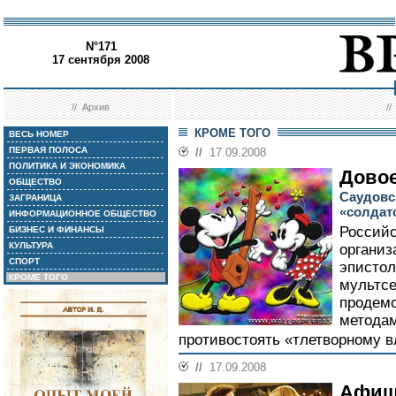
N°171
17 сентября 2008
//
Архив
/
КРОМЕ ТОГО
ВЕСЬ НОМЕР
ПЕРВАЯ ПОЛОСА
//
17.09.2008
ПОЛИТИКА И ЭКОНОМИКА
Дово
ОБЩЕСТВО
Саудовс
ЗАГРАНИЦА
«солдат
ИНФОРМАЦИОННОЕ ОБЩЕСТВО
Россий
БИЗНЕС И ФИНАНСЫ
КУЛЬТУРА
органи
СПОРТ
эпистол
КРОМЕ ТОГО
мультсе
продемо
метода
противостоять «тлетворному в
//
17.09.2008
Афиш