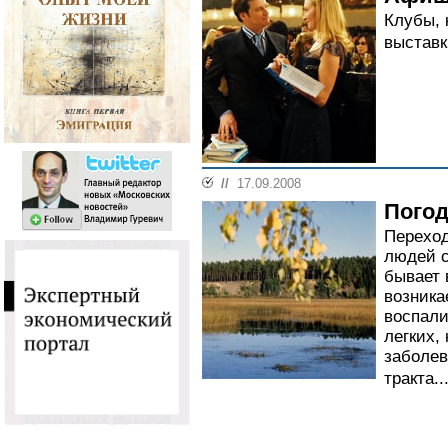
Клубы, 
выстав
//
17.09.2008
Погод
Переход
людей 
бывает 
возника
воспали
легких,
заболев
тракта..