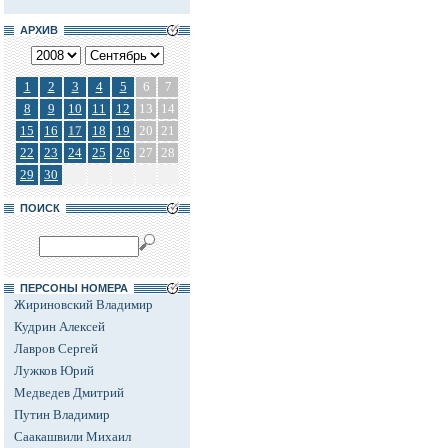
АРХИВ
1
2
3
4
5
6
7
8
9
10
11
12
13
14
15
16
17
18
19
20
21
22
23
24
25
26
27
28
29
30
ПОИСК
ПЕРСОНЫ НОМЕРА
Жириновский Владимир
Кудрин Алексей
Лавров Сергей
Лужков Юрий
Медведев Дмитрий
Путин Владимир
Саакашвили Михаил