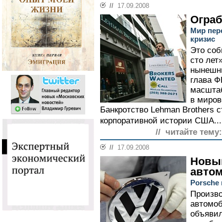
//
17.09.2008
Ограб
Мир пер
кризис
Это соб
сто лет»
нынешни
глава Ф
масштаб
в миров
Банкротство Lehman Brothers 
корпоративной истории США..
// читайте тему:
//
17.09.2008
Новый
авто
Porsche
Произво
автомоб
объявил