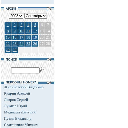
АРХИВ
1
2
3
4
5
6
7
8
9
10
11
12
13
14
15
16
17
18
19
20
21
22
23
24
25
26
27
28
29
30
ПОИСК
ПЕРСОНЫ НОМЕРА
Жириновский Владимир
Кудрин Алексей
Лавров Сергей
Лужков Юрий
Медведев Дмитрий
Путин Владимир
Саакашвили Михаил