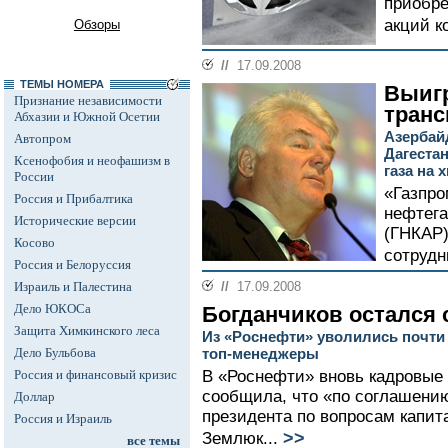
приобре
акций к
Обзоры
//
17.09.2008
ТЕМЫ НОМЕРА
Выигр
Признание независимости
транс
Абхазии и Южной Осетии
Азербай
Автопром
Дагестан
Ксенофобия и неофашизм в
газа на 
России
«Газпро
Россия и Прибалтика
нефтега
Исторические версии
(ГНКАР)
Косово
сотрудн
Россия и Белоруссия
Израиль и Палестина
//
17.09.2008
Дело ЮКОСа
Богданчиков остался 
Защита Химкинского леса
Из «Роснефти» уволились почти 
Дело Бульбова
топ-менеджеры
Россия и финансовый кризис
В «Роснефти» вновь кадровые
сообщила, что «по соглашению
Доллар
президента по вопросам капит
Россия и Израиль
>>
Землюк...
все темы