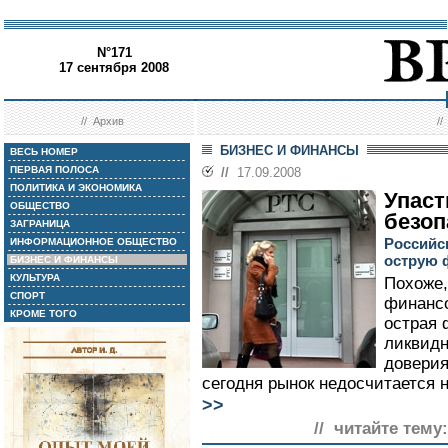
N°171
17 сентября 2008
//
Архив
/
БИЗНЕС И ФИНАНСЫ
ВЕСЬ НОМЕР
ПЕРВАЯ ПОЛОСА
//
17.09.2008
ПОЛИТИКА И ЭКОНОМИКА
Упаст
ОБЩЕСТВО
безоп
ЗАГРАНИЦА
Российс
ИНФОРМАЦИОННОЕ ОБЩЕСТВО
острую 
БИЗНЕС И ФИНАНСЫ
КУЛЬТУРА
Похоже,
СПОРТ
финансо
КРОМЕ ТОГО
острая 
ликвид
доверия
сегодня рынок недосчитается н
>>
// читайте тему: