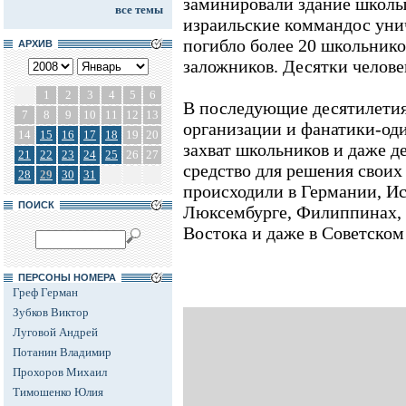
заминировали здание школы
все темы
израильские коммандос уни
погибло более 20 школьнико
АРХИВ
заложников. Десятки челове
1
2
3
4
5
6
В последующие десятилетия
7
8
9
10
11
12
13
организации и фанатики-од
14
15
16
17
18
19
20
захват школьников и даже д
21
22
23
24
25
26
27
средство для решения своих
28
29
30
31
происходили в Германии, И
ПОИСК
Люксембурге, Филиппинах, 
Востока и даже в Советском
ПЕРСОНЫ НОМЕРА
Греф Герман
Зубков Виктор
Луговой Андрей
Потанин Владимир
Прохоров Михаил
Тимошенко Юлия