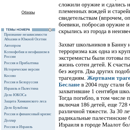
сложили оружие и сдались н
племенных вождей и старей
Обзоры
свидетельствам (впрочем, о
боевики, побросав оружие и
ТЕМЫ НОМЕРА
скрылись из города в неизв
Признание независимости
Абхазии и Южной Осетии
Захват школьников в Банну 
Автопром
терроризма как одна из кру
Ксенофобия и неофашизм в
России
экстремисты были готовы по
Россия и Прибалтика
жизнь сотен детей. К счасть
Исторические версии
без жертв. Два других подоб
Косово
трагедиям.
Жертвами траге
Россия и Белоруссия
Беслане
в 2004 году стали б
Израиль и Палестина
захватившие 1 сентября школ
Дело ЮКОСа
Тогда погибло, в том числе 
Защита Химкинского леса
включая 186 детей, еще 728
Дело Бульбова
различной тяжести. За 30 лет
Россия и финансовый кризис
радикальные палестинские б
Доллар
Израиля в городе Маалот бо
Россия и Израиль