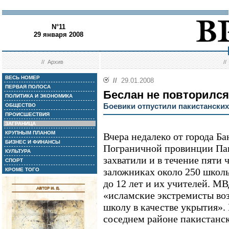
N°11
29 января 2008
//
Архив
/
ВЕСЬ НОМЕР
//
29.01.2008
ПЕРВАЯ ПОЛОСА
Беслан не повторился
ПОЛИТИКА И ЭКОНОМИКА
Боевики отпустили пакистански
ОБЩЕСТВО
ПРОИСШЕСТВИЯ
ЗАГРАНИЦА
КРУПНЫМ ПЛАНОМ
Вчера недалеко от города Б
БИЗНЕС И ФИНАНСЫ
Пограничной провинции Па
КУЛЬТУРА
захватили и в течение пяти 
СПОРТ
заложниках около 250 школь
КРОМЕ ТОГО
до 12 лет и их учителей. М
«исламские экстремисты во
школу в качестве укрытия».
соседнем районе пакистанск