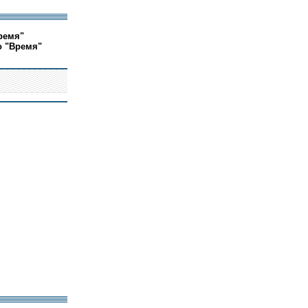
ремя"
о "Время"