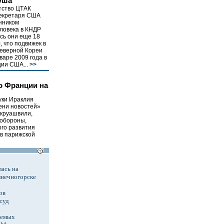
уша
тство ЦТАК
секретаря США
нником
ловека в КНДР
сь они еще 18
, что подвижек в
еверной Кореи
варе 2009 года в
ии США...
>>
о Франции на
уки Ираклия
ени новостей»
Окруашвили,
 обороны,
ого развития
 в парижской
ась на
лнечногорске
ов
суд
аемых