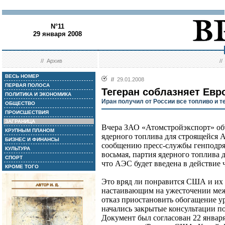
N°11
29 января 2008
//
Архив
/
ВЕСЬ НОМЕР
//
29.01.2008
ПЕРВАЯ ПОЛОСА
Тегеран соблазняет Евр
ПОЛИТИКА И ЭКОНОМИКА
Иран получил от России все топливо и т
ОБЩЕСТВО
ПРОИСШЕСТВИЯ
ЗАГРАНИЦА
Вчера ЗАО «Атомстройэкспорт» объ
КРУПНЫМ ПЛАНОМ
ядерного топлива для строящейся 
БИЗНЕС И ФИНАНСЫ
сообщению пресс-службы генподряд
КУЛЬТУРА
восьмая, партия ядерного топлива 
СПОРТ
что АЭС будет введена в действие ч
КРОМЕ ТОГО
Это вряд ли понравится США и их
настаивающим на ужесточении меж
отказ приостановить обогащение ур
начались закрытые консультации п
Документ был согласован 22 январ