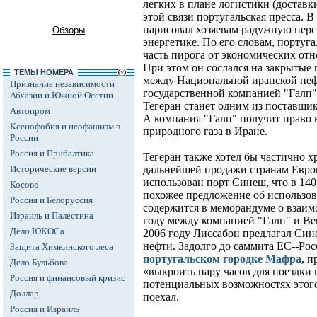
легких в плане логистики (доставки
этой связи португальская пресса.
нарисовал хозяевам радужную перс
Обзоры
энергетике. По его словам, порту
часть пирога от экономических о
При этом он сослался на закрытые 
ТЕМЫ НОМЕРА
между Национальной иранской неф
Признание независимости
государственной компанией "Галп"
Абхазии и Южной Осетии
Тегеран станет одним из поставщи
Автопром
А компания "Галп" получит право н
Ксенофобия и неофашизм в
природного газа в Иране.
России
Россия и Прибалтика
Тегеран также хотел бы частично х
Исторические версии
дальнейшей продажи странам Евро
использован порт Синеш, что в 140
Косово
похожее предложение об использов
Россия и Белоруссия
содержится в меморандуме о взаи
Израиль и Палестина
году между компанией "Галп" и Ве
Дело ЮКОСа
2006 году Лиссабон предлагал Син
нефти. Задолго до саммита ЕС--Рос
Защита Химкинского леса
португальском городке Мафра
, 
Дело Бульбова
«выкроить пару часов для поездки 
Россия и финансовый кризис
потенциальных возможностях этого
Доллар
поехал.
Россия и Израиль