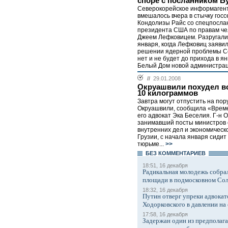
споре с посланником Б
Cеверокорейское информаген
вмешалось вчера в стычку гос
Кондолизы Райс со спецпосла
президента США по правам че
Джеем Лефковицем. Разругали
января, когда Лефковиц заявил
решении ядерной проблемы С
нет и не будет до прихода в ян
Белый Дом новой администрац
//
29.01.2008
Окруашвили похудел в
10 килограммов
Завтра могут отпустить на пор
Окруашвили, сообщила «Врем
его адвокат Эка Беселия. Г-н 
занимавший посты министров
внутренних дел и экономическ
Грузии, с начала января сидит
тюрьме...
>>
БЕЗ КОМMЕНТАРИЕВ
18:51, 16 декабря
Радикальная молодежь собрал
площади в подмосковном Со
18:32, 16 декабря
Путин отверг упреки адвокат
Ходорковского в давлении на 
17:58, 16 декабря
Задержан один из предполаг