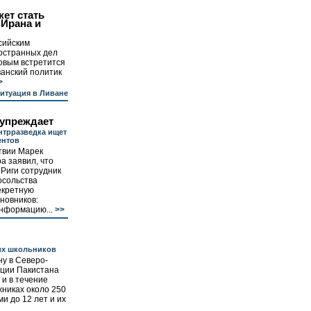
ет стать
 Ирана и
сийским
остранных дел
овым встретится
анский политик
>
итуация в Ливане
упреждает
нтрразведка ищет
ентов
твии Марек
а заявил, что
Риги сотрудник
осольства
екретную
новников:
нформацию...
>>
их школьников
ну в Северо-
ции Пакистана
 и в течение
жниках около 250
ми до 12 лет и их