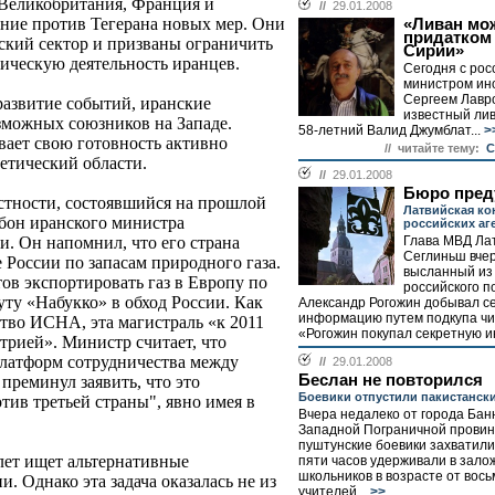
 Великобритания, Франция и
//
29.01.2008
ение против Тегерана новых мер. Они
«Ливан мож
придатком
вский сектор и призваны ограничить
Сирии»
ческую деятельность иранцев.
Сегодня с рос
министром ин
Сергеем Лавр
развитие событий, иранские
известный лив
зможных союзников на Западе.
58-летний Валид Джумблат...
>
вает свою готовность активно
// читайте тему:
C
етический области.
//
29.01.2008
Бюро пред
стности, состоявшийся на прошлой
Латвийская ко
бон иранского министра
российских аг
Глава МВД Ла
. Он напомнил, что его страна
Сеглиньш вчер
е России по запасам природного газа.
высланный из 
тов экспортировать газ в Европу по
российского п
у «Набукко» в обход России. Как
Александр Рогожин добывал с
информацию путем подкупа чи
тво ИСНА, эта магистраль «к 2011
«Рогожин покупал секретную и
трией». Министр считает, что
платформ сотрудничества между
//
29.01.2008
Беслан не повторился
 преминул заявить, что это
Боевики отпустили пакистанск
тив третьей страны", явно имея в
Вчера недалеко от города Бан
Западной Пограничной провин
пуштунские боевики захватили
лет ищет альтернативные
пяти часов удерживали в зало
школьников в возрасте от вось
. Однако эта задача оказалась не из
учителей...
>>