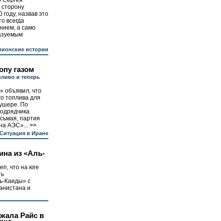
 Сергея
 сторону
 году, назвав это
то всегда
нием, а само
казуемым
ионские истории
опу газом
пливо и теперь
» объявил, что
о топлива для
ушере. По
подрядчика
осьмая, партия
на АЭС»...
>>
Ситуация в Иране
ина из «Аль-
еп, что на юге
ть
ь-Каиды» с
анистана и
жала Райс в