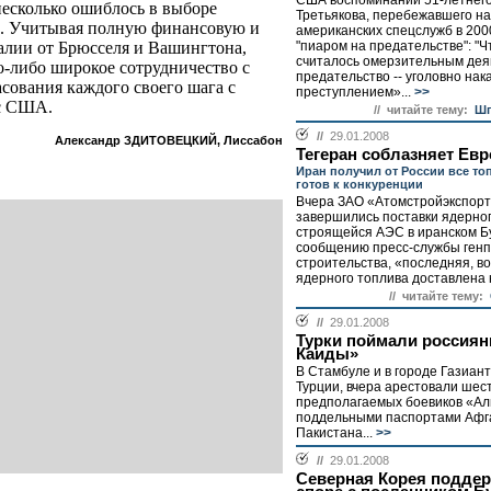
США воспоминаний 51-летнего
несколько ошиблось в выборе
Третьякова, перебежавшего на
е. Учитывая полную финансовую и
американских спецслужб в 2000
"пиаром на предательстве": "Ч
алии от Брюсселя и Вашингтона,
считалось омерзительным дея
о-либо широкое сотрудничество с
предательство -- уголовно на
сования каждого своего шага с
преступлением»...
>>
 с США.
// читайте тему:
Шп
//
29.01.2008
Александр ЗДИТОВЕЦКИЙ, Лиссабон
Тегеран соблазняет Евр
Иран получил от России все то
готов к конкуренции
Вчера ЗАО «Атомстройэкспорт
завершились поставки ядерног
строящейся АЭС в иранском Б
сообщению пресс-службы ген
строительства, «последняя, в
ядерного топлива доставлена 
// читайте тему:
//
29.01.2008
Турки поймали россиян
Каиды»
В Стамбуле и в городе Газиант
Турции, вчера арестовали шес
предполагаемых боевиков «Ал
поддельными паспортами Афг
Пакистана...
>>
//
29.01.2008
Северная Корея поддер