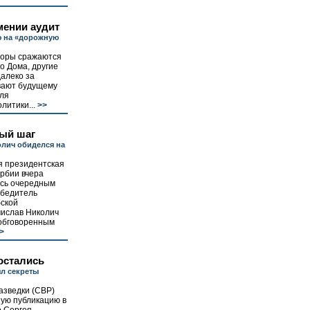
ении аудит
ю на «дорожную
торы сражаются
о Дома, другие
алеко за
вают будущему
ля
литики...
>>
ый шаг
лич обиделся на
 президентская
рбии вчера
сь очередным
обедитель
бской
мислав Николич
 обговоренным
>
остались
л секреты
азведки (СВР)
ную публикацию в