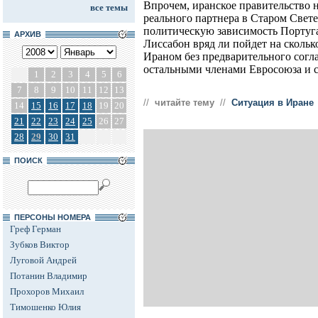
Впрочем, иранское правительство 
все темы
реального партнера в Старом Свет
политическую зависимость Португ
АРХИВ
Лиссабон вряд ли пойдет на скольк
Ираном без предварительного согла
остальными членами Евросоюза и
1
2
3
4
5
6
7
8
9
10
11
12
13
//
читайте тему
//
Ситуация в Иране
14
15
16
17
18
19
20
21
22
23
24
25
26
27
28
29
30
31
ПОИСК
ПЕРСОНЫ НОМЕРА
Греф Герман
Зубков Виктор
Луговой Андрей
Потанин Владимир
Прохоров Михаил
Тимошенко Юлия