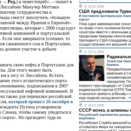
. --
Ред.
) и инвестиций», -- пишет в
 В Лиссабоне Манучер Моттаки
//
29.01.2008
США предложили Туркм
пективу сотрудничества в
И поставили Центральную Ази
гальцы смогут заполучить «большую
карту»
тношений между Ираном и Европой».
Пока одни американские сена
переговоры, которые с 2006 года идут
за право стать хозяином Белог
сенаторы вместе с военными д
тяной компанией и португальской
пределами Америки обеспечи
. Если они завершатся успешно, то
президенту США плацдармы д
ков сжиженного газа в Португалию.
осуществления его внешней по
а долевое участие в добыче
//
29.01.2008
Радикальн
Томислав Нико
ранить свою нефть в Португалии для
Кремль
Предвыборная
пы. Для этого может быть
кампания в Се
 км к югу от Лиссабона. Кстати,
ознаменовала
ании этого атлантического порта
скандалом. П
мопонимании, подписанном в 2007
первого тура кандидат от Сер
радикальной партии (СРП) То
несуэльской нефтяной компанией. В
отказался прибыть в Москву с
еш также для перевалки российской
еще неделю назад визитом...
>
сия,
который прошел 26 октября в
//
29.01.2008
президента Путина уговаривали
СССР исчез, а шпионы 
в Синеш, чтобы самому убедиться в
Российский перебежчик раскры
 порта». Но президент туда не
вербовки
Российская Служба внешней р
отозвалась вчера на скандаль