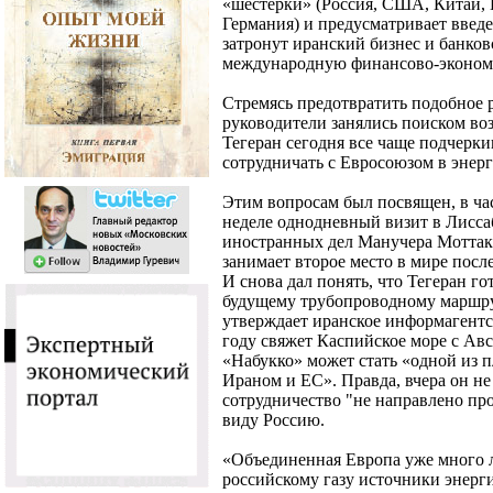
«шестерки» (Россия, США, Китай,
Германия) и предусматривает введ
затронут иранский бизнес и банко
международную финансово-экономи
Стремясь предотвратить подобное 
руководители занялись поиском во
Тегеран сегодня все чаще подчерки
сотрудничать с Евросоюзом в энерг
Этим вопросам был посвящен, в ча
неделе однодневный визит в Лисса
иностранных дел Манучера Моттаки
занимает второе место в мире посл
И снова дал понять, что Тегеран го
будущему трубопроводному маршрут
утверждает иранское информагентс
году свяжет Каспийское море с Авс
«Набукко» может стать «одной из 
Ираном и ЕС». Правда, вчера он не
сотрудничество "не направлено про
виду Россию.
«Объединенная Европа уже много 
российскому газу источники энергии