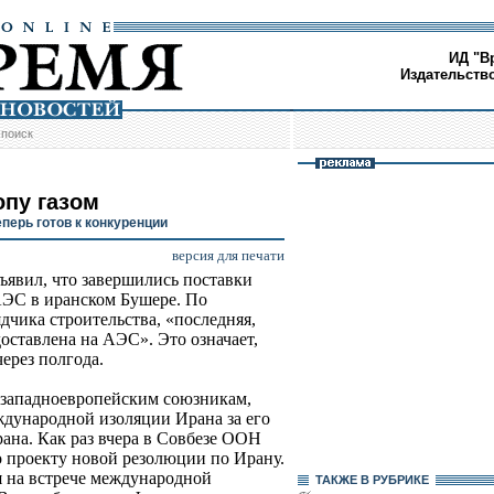
ИД "В
Издательств
/
поиск
опу газом
еперь готов к конкуренции
версия для печати
явил, что завершились поставки
АЭС в иранском Бушере. По
чика строительства, «последняя,
доставлена на АЭС». Это означает,
ерез полгода.
 западноевропейским союзникам,
дународной изоляции Ирана за его
ана. Как раз вчера в Совбезе ООН
о проекту новой резолюции по Ирану.
я на встрече международной
ТАКЖЕ В РУБРИКЕ