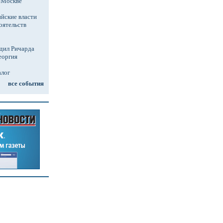
в Москве
йские власти
оятельств
дил Ричарда
еоргия
алог
все события