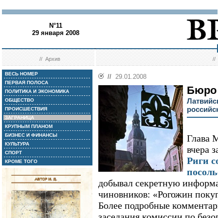
N°11
29 января 2008
//
Архив
/
ВЕСЬ НОМЕР
//
29.01.2008
ПЕРВАЯ ПОЛОСА
Бюро
ПОЛИТИКА И ЭКОНОМИКА
Латвийс
ОБЩЕСТВО
российс
ПРОИСШЕСТВИЯ
ЗАГРАНИЦА
КРУПНЫМ ПЛАНОМ
БИЗНЕС И ФИНАНСЫ
Глава 
КУЛЬТУРА
вчера з
СПОРТ
Риги с
КРОМЕ ТОГО
посоль
добывал секретную информ
чиновников: «Рогожин поку
Более подробные комментар
заседания комиссии по безо