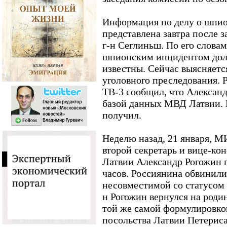
Информация по делу о шпи
представлена завтра после 
г-н Сеглиньш. По его словам
шпионским инцидентом дол
известны. Сейчас выясняетс
уголовного преследования. 
ТВ-3 сообщил, что Алексан
базой данных МВД Латвии. Н
получил.
Неделю назад, 21 января, М
второй секретарь и вице-кон
Латвии Александр Рогожин п
часов. Россиянина обвинили
несовместимой со статусом 
н Рогожин вернулся на роди
той же самой формулировко
посольства Латвии Петерис