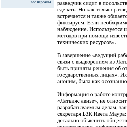
все персоны
разведчик сидит в посольст
сделать. Но как только разв
встречается и также общает
фиксируем. Если необходим
наблюдение. Используется 
методов при помощи извест
технических ресурсов».
В завершение «ведущий раб
связи с выдворением из Лат
быть приняты решения об о
государственных лицах». Их
аноним, была как осознанной
Информация о работе контрр
«Латвияс авизе», не относи
разрабатываемым делам, заяв
секретаря БЗК Ивета Маура
детально объяснить общест
контрразведки, информиров