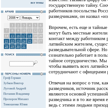
все темы
государственную тайну. Соо
работников посольства Росс
АРХИВ
разведчиками, он назвал «и
1
2
3
4
5
6
Впрочем, есть еще и тайны
7
8
9
10
11
12
13
могут быть местные жители. 
14
15
16
17
18
19
20
контакт между работником 
21
22
23
24
25
26
27
латвийским жителем, сущест
28
29
30
31
разведывательной сфере. Но
сознательно работает в польз
ПОИСК
тайное сотрудничество. Мы 
чтобы выявить всех латвийс
сотрудничают с офицерами 
ПЕРСОНЫ НОМЕРА
Греф Герман
Отвечая на вопрос о том, к
Зубков Виктор
разведчиков, источник расск
Луговой Андрей
являются основой успешной
Потанин Владимир
разведчика и в то же время
Прохоров Михаил
ведь с этими людьми приход
Тимошенко Юлия