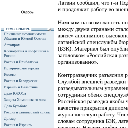
Латвии сообщил, что г-н По
и продолжит работу во вне
Обзоры
Намеком на возможность но
между двумя странами стало
ТЕМЫ НОМЕРА
Признание независимости
авизе» анонимного высокоп
Абхазии и Южной Осетии
латвийской спецслужбы бюр
Автопром
(БЗК). Материал был опубли
Ксенофобия и неофашизм в
заголовком «Российская разв
России
организованно».
Россия и Прибалтика
Исторические версии
Контрразведчик разъяснил 
Косово
Службой внешней разведки 
Россия и Белоруссия
Израиль и Палестина
разведывательным управлени
Дело ЮКОСа
сотрудники обеих спецслужб
Защита Химкинского леса
Российская разведка якобы ч
Дело Бульбова
качестве прикрытия диплом
Россия и финансовый кризис
журналистскую работу. Чис
Доллар
словам сотрудника БЗК, ла
Россия и Израиль
известно. Назвать цифру он 