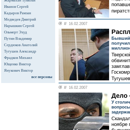
Жармахан Туякбай
попавше
Иванов Сергей
пиратст
Кадыров Рамзан
Медведев Дмитрий
//
16.02.2007
Нарышкин Сергей
Распл
Ольмерт Эхуд
Бывший 
Путин Владимир
получил
Сердюков Анатолий
миллион
Тугушев Александр
Тверско
Фрадков Михаил
обвини
Ющенко Виктор
замглав
Янукович Виктор
Госкомр
все персоны
Тугушеву
//
16.02.2007
Дело 
У столи
вопросы
задержа
Скандал
ноябре 