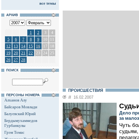
все темы
АРХИВ
1
2
3
4
5
6
7
8
9
10
11
12
13
14
15
16
17
18
19
20
21
22
23
24
25
26
27
28
ПОИСК
ПРОИСШЕСТВИЯ
ПЕРСОНЫ НОМЕРА
//
16.02.2007
Алханов Алу
Судьи
Байсаров Мовлади
Дело пр
Балуевский Юрий
за мало
Бердымухаммедов
Чуть бо
Гурбанкулы
судьям,
Грэм Томас
педагог