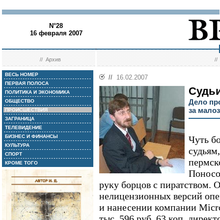
N°28
16 февраля 2007
//
Архив
/
ВЕСЬ НОМЕР
//
16.02.2007
ПЕРВАЯ ПОЛОСА
Судьи
ПОЛИТИКА И ЭКОНОМИКА
Дело пр
ОБЩЕСТВО
за мало
ПРОИСШЕСТВИЯ
ЗАГРАНИЦА
ТЕЛЕВИДЕНИЕ
БИЗНЕС И ФИНАНСЫ
Чуть б
КУЛЬТУРА
судьям
СПОРТ
пермск
КРОМЕ ТОГО
Поносо
руку борцов с пиратством. 
нелицензионных версий оп
и нанесении компании Micro
тыс. 596 руб. 63 коп. директ