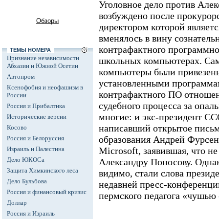
Уголовное дело против Але
возбуждено после прокурорс
Обзоры
директором которой являетс
вменялось в вину сознатель
контрафактного программног
ТЕМЫ НОМЕРА
Признание независимости
школьных компьютерах. Сам
Абхазии и Южной Осетии
компьютеры были привезены
Автопром
установленными программам
Ксенофобия и неофашизм в
контрафактного ПО отношени
России
судебного процесса за опал
Россия и Прибалтика
многие: и экс-президент С
Исторические версии
написавший открытое письм
Косово
образования Андрей Фурсен
Россия и Белоруссия
Израиль и Палестина
Microsoft, заявившая, что н
Дело ЮКОСа
Александру Поносову. Одна
Защита Химкинского леса
видимо, стали слова презид
Дело Бульбова
недавней пресс-конференции
Россия и финансовый кризис
пермского педагога «чушью 
Доллар
Россия и Израиль