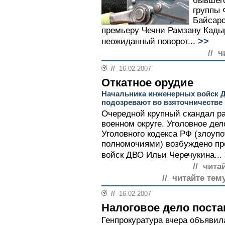
бывшего
группы
Байсаро
премьеру Чечни Рамзану Кадыр
>>
неожиданный поворот...
// ч
//
16.02.2007
Откатное орудие
Начальника инженерных войск Д
подозревают во взяточничестве
Очередной крупный скандал р
военном округе. Уголовное дел
Уголовного кодекса РФ (злоу
полномочиями) возбуждено пр
войск ДВО Ильи Черечукина...
// чита
// читайте тем
//
16.02.2007
Налоговое дело пост
Генпрокуратура вчера объявил