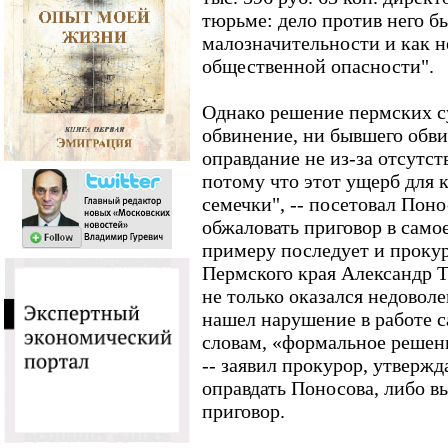
тюрьме: дело против него б
малозначительности и как 
общественной опасности".
Однако решение пермских с
обвинение, ни бывшего обви
оправдание не из-за отсутст
потому что этот ущерб для 
семечки", -- посетовал Пон
обжаловать приговор в само
примеру последует и проку
Пермского края Александр 
не только оказался недовол
нашел нарушение в работе с
словам, «формальное решени
-- заявил прокурор, утвержд
оправдать Поносова, либо 
приговор.