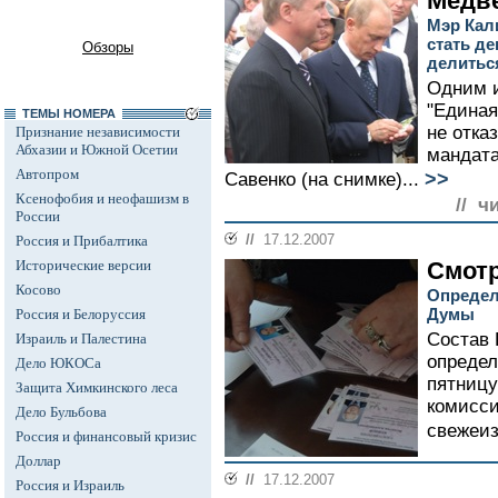
Медв
Мэр Кал
стать д
Обзоры
делитьс
Одним и
"Единая
ТЕМЫ НОМЕРА
не отка
Признание независимости
Абхазии и Южной Осетии
мандата
Автопром
>>
Савенко (на снимке)...
Ксенофобия и неофашизм в
// ч
России
//
17.12.2007
Россия и Прибалтика
Исторические версии
Смотр
Косово
Определ
Думы
Россия и Белоруссия
Состав 
Израиль и Палестина
определ
Дело ЮКОСа
пятницу
Защита Химкинского леса
комисси
Дело Бульбова
свежеиз
Россия и финансовый кризис
Доллар
//
17.12.2007
Россия и Израиль