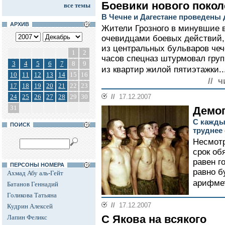
Боевики нового поко
все темы
В Чечне и Дагестане проведены
АРХИВ
Жители Грозного в минувшие 
очевидцами боевых действий,
из центральных бульваров чеч
1
2
часов спецназ штурмовал груп
3
4
5
6
7
8
9
из квартир жилой пятиэтажки..
10
11
12
13
14
15
16
// ч
17
18
19
20
21
22
23
24
25
26
27
28
29
30
//
17.12.2007
31
Демо
С кажды
ПОИСК
труднее
Несмотр
срок об
равен г
ПЕРСОНЫ НОМЕРА
равно б
Ахмад Абу аль-Гейт
арифмет
Батанов Геннадий
Голикова Татьяна
//
17.12.2007
Кудрин Алексей
С Якова на всякого
Лапин Феликс