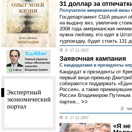
31 доллар за отпечатк
Получатели американской визы
Госдепартамент США решил об
на выдачу виз, увеличив стои
2008 года американская неимм
нужна любому, кто едет в Штат
турпоездку, будет стоить 131 
//
17.12.2007
Заявочная кампания
С кандидатами в президенты оп
Кандидат в президенты от Кре
первый вице-премьер Дмитрий
собираются поддержать «Един
Россия», а также примкнувшие
России Владимиром Путиным «
>>
партия...
// ч
//
17.12.2007
«Я не