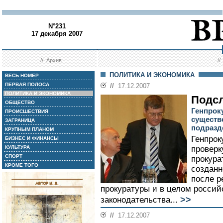
N°231
17 декабря 2007
//
Архив
/
ПОЛИТИКА И ЭКОНОМИКА
ВЕСЬ НОМЕР
ПЕРВАЯ ПОЛОСА
//
17.12.2007
ПОЛИТИКА И ЭКОНОМИКА
Подс
ОБЩЕСТВО
Генпрок
ПРОИСШЕСТВИЯ
существ
ЗАГРАНИЦА
подразд
КРУПНЫМ ПЛАНОМ
Генпрок
БИЗНЕС И ФИНАНСЫ
КУЛЬТУРА
проверк
СПОРТ
прокура
КРОМЕ ТОГО
созданн
после р
прокуратуры и в целом россий
>>
законодательства...
//
17.12.2007