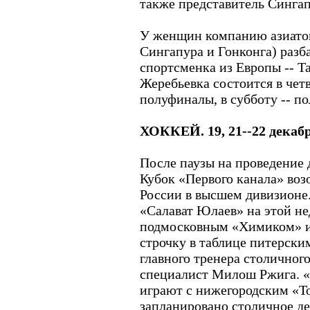
также представитель Сингап
У женщин компанию азиаток
Сингапура и Гонконга) разб
спортсменка из Европы -- Т
Жеребьевка состоится в четв
полуфиналы, в субботу -- п
ХОККЕЙ. 19, 21--22 декабр
После паузы на проведение 
Кубок «Первого канала» воз
России в высшем дивизионе
«Салават Юлаев» на этой не
подмосковным «Химиком» 
строчку в таблице питерск
главного тренера столичног
специалист Милош Ржига. «
играют с нижегородским «То
запланировано столичное д