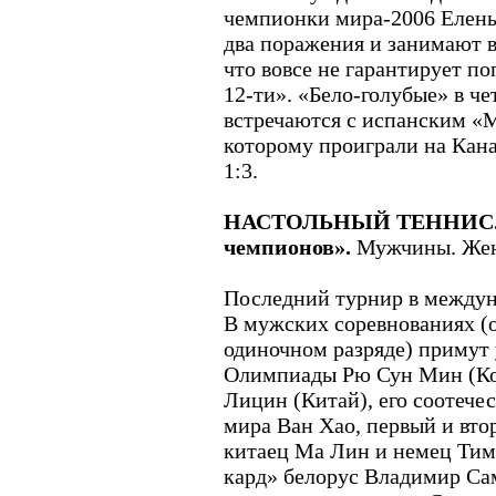
чемпионки мира-2006 Елены
два поражения и занимают в
что вовсе не гарантирует п
12-ти». «Бело-голубые» в ч
встречаются с испанским «
которому проиграли на Кана
1:3.
НАСТОЛЬНЫЙ ТЕННИС. 21
чемпионов».
Мужчины. Жен
Последний турнир в междун
В мужских соревнованиях (о
одиночном разряде) примут
Олимпиады Рю Сун Мин (Ко
Лицин (Китай), его соотече
мира Ван Хао, первый и вт
китаец Ма Лин и немец Тим
кард» белорус Владимир Сам