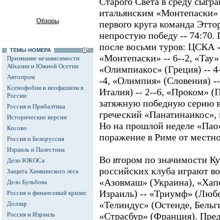
Старого Света в среду сыгр
итальянским «Монтепаски» 
Обзоры
первого круга команда Этт
непростую победу -- 74:70.
после восьми туров: ЦСКА --
ТЕМЫ НОМЕРА
«Монтепаски» -- 6--2, «Тау» 
Признание независимости
Абхазии и Южной Осетии
«Олимпиакос» (Греция) -- 4-
Автопром
-4, «Олимпия» (Словения) --
Ксенофобия и неофашизм в
Италия) -- 2--6, «Проком» (
России
затяжную победную серию в
Россия и Прибалтика
греческий «Панатинаикос»,
Исторические версии
Но на прошлой неделе «Пао
Косово
поражение в Риме от местно
Россия и Белоруссия
Израиль и Палестина
Во втором по значимости Ку
Дело ЮКОСа
российских клуба играют во
Защита Химкинского леса
«Азовмаш» (Украина), «Хап
Дело Бульбова
Израиль) -- «Триумф» (Люб
Россия и финансовый кризис
«Телиндус» (Остенде, Бельг
Доллар
Россия и Израиль
«Страсбур» (Франция). Пре