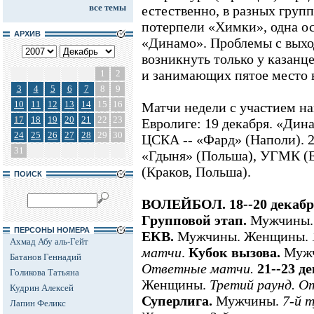
все темы
естественно, в разных груп
потерпели «Химки», одна ос
АРХИВ
«Динамо». Проблемы с выхо
возникнуть только у казанц
и занимающих пятое место в
1
2
3
4
5
6
7
8
9
10
11
12
13
14
15
16
Матчи недели с участием н
17
18
19
20
21
22
23
Евролиге: 19 декабря. «Дин
24
25
26
27
28
29
30
ЦСКА -- «Фард» (Наполи). 2
31
«Гдыня» (Польша), УГМК (Е
(Краков, Польша).
ПОИСК
ВОЛЕЙБОЛ. 18--20 декабр
Групповой этап.
Мужчины.
ПЕРСОНЫ НОМЕРА
ЕКВ.
Мужчины. Женщины.
Ахмад Абу аль-Гейт
матчи
.
Кубок вызова.
Муж
Батанов Геннадий
Ответные матчи.
21--23 д
Голикова Татьяна
Женщины.
Третий раунд. 
Кудрин Алексей
Суперлига.
Мужчины.
7-й т
Лапин Феликс