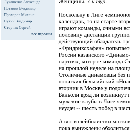
Женщины.
3-й тур
.
Лукашенко Александр
Потанин Владимир
Поскольку в Лиге чемпионо
Прохоров Михаил
календарь, то на старте вто
Путин Владимир
играют команды, очными вс
Сторчак Сергей
половину дистанции группов
все персоны
действующий обладатель тр
«Фридрихсхафен» попытаетс
России казанского «Динамо-
партиях, которое команда С
на прошлой неделе на площа
Столичные динамовцы без 
лопатки» бельгийский «Ноли
вторник в Москве у подопе
Баньоли вряд ли возникнут 
мужские клубы в Лиге чемп
неудач -- шесть побед в шес
А вот волейболистки моско
пока вынуждены обходиться