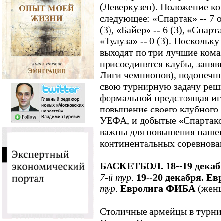
(Леверкузен). Положение ко
следующее: «Спартак» -- 7 о
(3), «Байер» -- 6 (3), «Спарта
«Тулуза» -- 0 (3). Посколь
выходят по три лучшие ком
присоединятся клубы, заняв
Лиги чемпионов), подопечн
свою турнирную задачу реш
формальной предстоящая игра
повышение своего клубного
УЕФА, и добытые «Спартако
важны для повышения нашег
континентальных соревнова
БАСКЕТБОЛ. 18--19 декаб
7-й тур
.
19--20 декабря. Е
тур
.
Евролига ФИБА
(жен
Столичные армейцы в турн