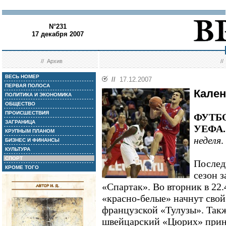
N°231
17 декабря 2007
//
Архив
/
ВЕСЬ НОМЕР
//
17.12.2007
ПЕРВАЯ ПОЛОСА
Кален
ПОЛИТИКА И ЭКОНОМИКА
ОБЩЕСТВО
ПРОИСШЕСТВИЯ
ФУТБОЛ
ЗАГРАНИЦА
УЕФА. 
КРУПНЫМ ПЛАНОМ
неделя
.
БИЗНЕС И ФИНАНСЫ
КУЛЬТУРА
СПОРТ
Послед
КРОМЕ ТОГО
сезон 
«Спартак». Во вторник в 22
«красно-белые» начнут свой
французской «Тулузы». Такж
швейцарский «Цюрих» прин