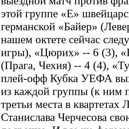
выездной матч против фра
этой группе «Е» швейцар
германской «Байер» (Леве
нашем октете сейчас следу
игры), «Цюрих» -- 6 (3), «
(Прага, Чехия) -- 4 (4), «Т
плей-офф Кубка УЕФА вых
из каждой группы (к ним 
третьи места в квартетах
Станислава Черчесова св