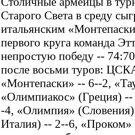
Столичные армейцы в тур
Старого Света в среду сы
итальянским «Монтепаски
первого круга команда Эт
непростую победу -- 74:7
после восьми туров: ЦСКА 
«Монтепаски» -- 6--2, «Тау
«Олимпиакос» (Греция) -- 
-4, «Олимпия» (Словения) 
Италия) -- 2--6, «Проком»