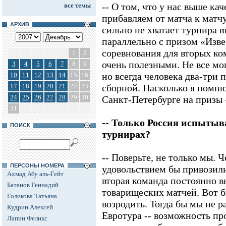
-- О том, что у нас выше кач
все темы
прибавляем от матча к матч
АРХИВ
сильно не хватает турнира 
параллельно с призом «Изв
соревнования для вторых ко
1
2
очень полезными. Не все мо
3
4
5
6
7
8
9
но всегда человека два-три 
10
11
12
13
14
15
16
17
18
19
20
21
22
23
сборной. Насколько я помню
24
25
26
27
28
29
30
Санкт-Петербурге на призы
31
-- Только Россия испытыв
ПОИСК
турнирах?
-- Поверьте, не только мы. 
ПЕРСОНЫ НОМЕРА
удовольствием бы привозили
Ахмад Абу аль-Гейт
вторая команда постоянно в
Батанов Геннадий
товарищеских матчей. Вот б
Голикова Татьяна
возродить. Тогда бы мы не р
Кудрин Алексей
Евротура -- возможность пр
Лапин Феликс