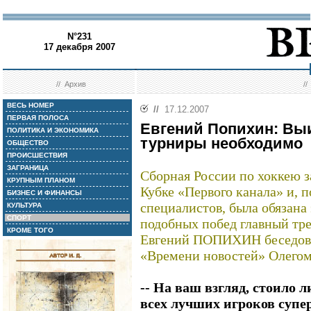
N°231
17 декабря 2007
//
Архив
/
ВЕСЬ НОМЕР
//
17.12.2007
ПЕРВАЯ ПОЛОСА
Евгений Попихин: Вы
ПОЛИТИКА И ЭКОНОМИКА
турниры необходимо
ОБЩЕСТВО
ПРОИСШЕСТВИЯ
ЗАГРАНИЦА
Сборная России по хоккею 
КРУПНЫМ ПЛАНОМ
Кубке «Первого канала» и,
БИЗНЕС И ФИНАНСЫ
специалистов, была обязана
КУЛЬТУРА
СПОРТ
подобных побед главный тр
КРОМЕ ТОГО
Евгений ПОПИХИН беседова
«Времени новостей» Олег
-- На ваш взгляд, стоило 
всех лучших игроков супе