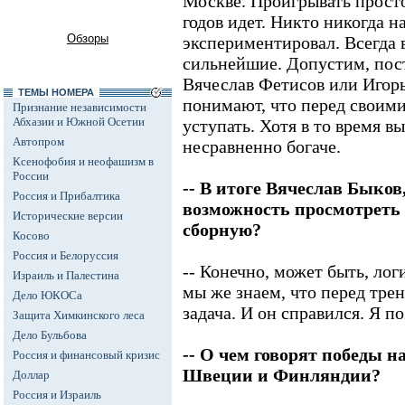
Москве. Проигрывать просто 
годов идет. Никто никогда н
Обзоры
экспериментировал. Всегда
сильнейшие. Допустим, пос
Вячеслав Фетисов или Игорь
ТЕМЫ НОМЕРА
понимают, что перед своим
Признание независимости
Абхазии и Южной Осетии
уступать. Хотя в то время в
Автопром
несравненно богаче.
Ксенофобия и неофашизм в
России
-- В итоге Вячеслав Быков
Россия и Прибалтика
возможность просмотреть т
Исторические версии
сборную?
Косово
Россия и Белоруссия
-- Конечно, может быть, лог
Израиль и Палестина
мы же знаем, что перед тре
Дело ЮКОСа
задача. И он справился. Я п
Защита Химкинского леса
Дело Бульбова
-- О чем говорят победы 
Россия и финансовый кризис
Швеции и Финляндии?
Доллар
Россия и Израиль