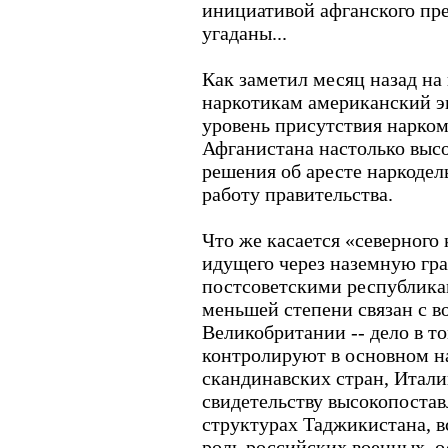
инициативой афганского пре
угаданы...
Как заметил месяц назад на
наркотикам американский э
уровень присутствия нарком
Афганистана настолько высо
решения об аресте наркодел
работу правительства.
Что же касается «северного
идущего через наземную гр
постсоветскими республика
меньшей степени связан с
Великобритании -- дело в т
контролируют в основном н
скандинавских стран, Итали
свидетельству высокопостав
структурах Таджикистана, в
роль российских военных, о