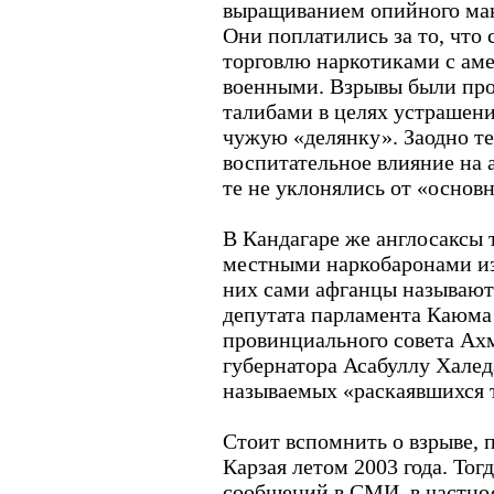
выращиванием опийного мак
Они поплатились за то, что
торговлю наркотиками с ам
военными. Взрывы были про
талибами в целях устрашени
чужую «делянку». Заодно т
воспитательное влияние на 
те не уклонялись от «основ
В Кандагаре же англосаксы 
местными наркобаронами из
них сами афганцы называют 
депутата парламента Каюма 
провинциального совета Ахм
губернатора Асабуллу Халеда
называемых «раскаявшихся
Стоит вспомнить о взрыве,
Карзая летом 2003 года. Тог
сообщений в СМИ, в частнос