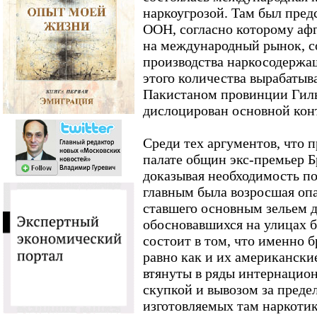
наркоугрозой. Там был пред
ООН, согласно которому аф
на международный рынок, с
производства наркосодержа
этого количества вырабатыв
Пакистаном провинции Гиль
дислоцирован основной кон
Среди тех аргументов, что 
палате общин экс-премьер Б
доказывая необходимость по
главным была возросшая опа
ставшего основным зельем д
обосновавшихся на улицах б
состоит в том, что именно 
равно как и их американски
втянуты в ряды интернацио
скупкой и вывозом за пред
изготовляемых там наркотик