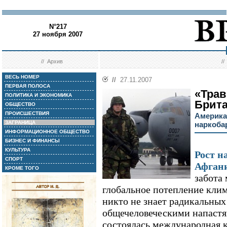
N°217
27 ноября 2007
//
Архив
/
ВЕСЬ НОМЕР
//
27.11.2007
ПЕРВАЯ ПОЛОСА
«Трав
ПОЛИТИКА И ЭКОНОМИКА
Брита
ОБЩЕСТВО
ПРОИСШЕСТВИЯ
Америка
ЗАГРАНИЦА
наркоба
ИНФОРМАЦИОННОЕ ОБЩЕСТВО
БИЗНЕС И ФИНАНСЫ
КУЛЬТУРА
Рост н
СПОРТ
Афган
КРОМЕ ТОГО
забота 
глобальное потепление клима
никто не знает радикальных
общечеловеческими напастям
состоялась международная к