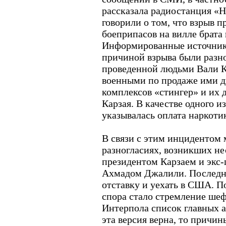
рассказала радиостанция «
говорили о том, что взрыв п
боеприпасов на вилле брата 
Информированные источники
причиной взрыва были разно
проведенной людьми Вали К
военными по продаже ими д
комплексов «стингер» и их 
Карзая. В качестве одного и
указывалась оплата наркотик
В связи с этим инцидентом
разногласиях, возникших не
президентом Карзаем и экс
Ахмадом Джалили. Последн
отставку и уехать в США. П
спора стало стремление ше
Интерпола список главных 
эта версия верна, то причин