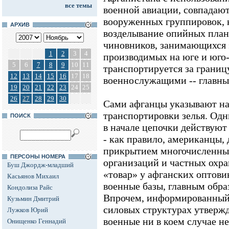
все темы
военной авиации, совпадаю
вооруженных группировок,
АРХИВ
возделывание опийных план
чиновников, занимающихся 
1
2
3
4
производимых на юге и юго-
5
6
7
8
9
10
11
транспортируется за грани
12
13
14
15
16
17
18
военнослужащими -- главным
19
20
21
22
23
24
25
26
27
28
29
30
Сами афганцы указывают на
транспортировки зелья. Одн
ПОИСК
в начале цепочки действую
- как правило, американцы,
прикрытием многочисленны
ПЕРСОНЫ НОМЕРА
организаций и частных охр
Буш Джордж-младший
«товар» у афганских оптови
Касьянов Михаил
военные базы, главным обра
Кондолиза Райс
Впрочем, информированный 
Кузьмин Дмитрий
силовых структурах утвержд
Лужков Юрий
военные ни в коем случае не
Онищенко Геннадий