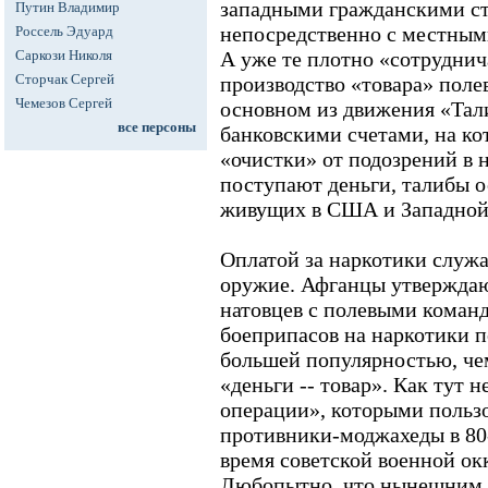
западными гражданскими ст
Путин Владимир
непосредственно с местным
Россель Эдуард
Саркози Николя
А уже те плотно «сотрудни
Сторчак Сергей
производство «товара» пол
Чемезов Сергей
основном из движения «Тали
все персоны
банковскими счетами, на к
«очистки» от подозрений в
поступают деньги, талибы о
живущих в США и Западной
Оплатой за наркотики служат
оружие. Афганцы утверждаю
натовцев с полевыми коман
боеприпасов на наркотики п
большей популярностью, че
«деньги -- товар». Как тут
операции», которыми польз
противники-моджахеды в 80-
время советской военной о
Любопытно, что нынешним 