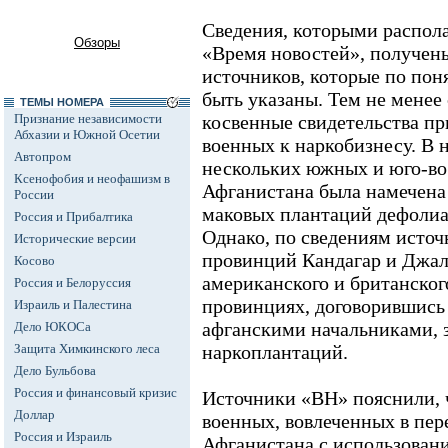
Сведения, которыми располаг
Обзоры
«Время новостей», получен
источников, которые по по
быть указаны. Тем не мене
ТЕМЫ НОМЕРА
Признание независимости
косвенные свидетельства п
Абхазии и Южной Осетии
военных к наркобизнесу. В н
Автопром
нескольких южных и юго-в
Ксенофобия и неофашизм в
Афганистана была намечена
России
маковых плантаций дефоли
Россия и Прибалтика
Однако, по сведениям исто
Исторические версии
провинций Кандагар и Джал
Косово
американского и британског
Россия и Белоруссия
провинциях, договорившись
Израиль и Палестина
афганскими начальниками, 
Дело ЮКОСа
Защита Химкинского леса
наркоплантаций.
Дело Бульбова
Россия и финансовый кризис
Источники «ВН» пояснили, 
Доллар
военных, вовлеченных в пер
Россия и Израиль
Афганистана с использован