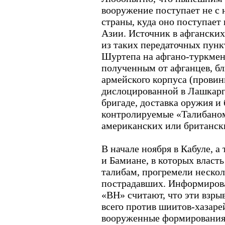
вооружение поступает не с н
страны, куда оно поступает
Азии. Источник в афгански
из таких передаточных пун
Шуртепа на афгано-туркмен
полученным от афганцев, бл
армейского корпуса (провин
дислоцированной в Лашкарг
бригаде, доставка оружия и
контролируемые «Талибаном
американских или британск
В начале ноября в Кабуле, а
и Бамиане, в которых власт
талибам, прогремели нескол
пострадавших. Информиров
«ВН» считают, что эти взр
всего против шиитов-хазар
вооруженные формирования