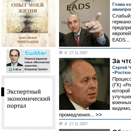
Глава к
авиапро
Слабый 
германо
предпри
европей
EADS..
//
27.11.2007
За чт
Сергей 
«Ростех
Процесс
(ГК) «Р
которой
улучшен
военных
видимо,
>>
промедления...
//
27.11.2007