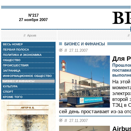
N°217
27 ноября 2007
//
Архив
/
БИЗНЕС И ФИНАНСЫ
ВЕСЬ НОМЕР
ПЕРВАЯ ПОЛОСА
//
27.11.2007
ПОЛИТИКА И ЭКОНОМИКА
Для Р
ОБЩЕСТВО
Прошлог
ПРОИСШЕСТВИЯ
поставк
ЗАГРАНИЦА
выполне
ИНФОРМАЦИОННОЕ ОБЩЕСТВО
На этой
БИЗНЕС И ФИНАНСЫ
КУЛЬТУРА
момента
СПОРТ
электро
КРОМЕ ТОГО
второй 
ТЭЦ в С
сей день простаивает из-за отс
//
27.11.2007
Airbu