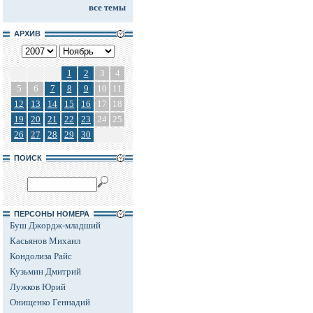
все темы
АРХИВ
1
2
3
4
5
6
7
8
9
10
11
12
13
14
15
16
17
18
19
20
21
22
23
24
25
26
27
28
29
30
ПОИСК
ПЕРСОНЫ НОМЕРА
Буш Джордж-младший
Касьянов Михаил
Кондолиза Райс
Кузьмин Дмитрий
Лужков Юрий
Онищенко Геннадий