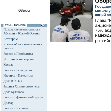
Оборо
Государ
металлу
Обзоры
акций а
Глава "
акционе
ТЕМЫ НОМЕРА
Признание независимости
75% акц
Абхазии и Южной Осетии
надежды
Автопром
российс
Ксенофобия и неофашизм в
России
Россия и Прибалтика
Исторические версии
Косово
Россия и Белоруссия
Израиль и Палестина
Дело ЮКОСа
Защита Химкинского леса
Дело Бульбова
Россия и финансовый кризис
Доллар
Россия и Израиль