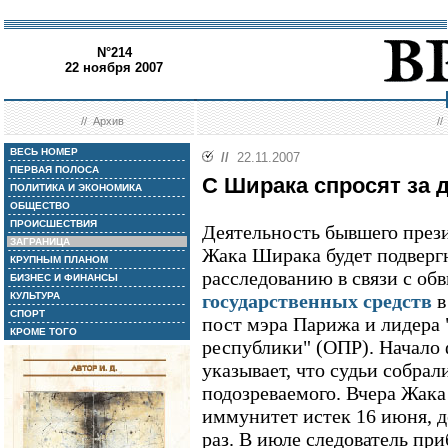
N°214
22 ноября 2007
//
Архив
/
ВЕСЬ НОМЕР
//
22.11.2007
ПЕРВАЯ ПОЛОСА
С Ширака спросят за 
ПОЛИТИКА И ЭКОНОМИКА
ОБЩЕСТВО
ПРОИСШЕСТВИЯ
Деятельность бывшего през
ЗАГРАНИЦА
Жака Ширака будет подверг
КРУПНЫМ ПЛАНОМ
расследованию в связи с о
БИЗНЕС И ФИНАНСЫ
КУЛЬТУРА
государственных средств
в
СПОРТ
пост мэра Парижа и лидера
КРОМЕ ТОГО
республики" (ОПР). Начало
указывает, что судьи собра
подозреваемого. Вчера Жака
иммунитет истек 16 июня, д
раз. В июле следователь пр