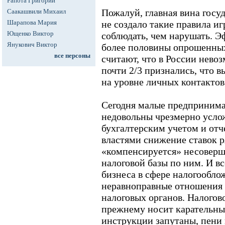
Рапота Григорий
Пожалуй, главная вина госуд
Саакашвили Михаил
Шарапова Мария
не создало такие правила иг
Ющенко Виктор
соблюдать, чем нарушать. Э
Янукович Виктор
более половины опрошенны
все персоны
считают, что в России невоз
почти 2/3 признались, что
на уровне личных контакто
Сегодня малые предпринима
недовольны чрезмерно усл
бухгалтерским учетом и от
властями снижение ставок р
«компенсируется» несоверш
налоговой базы по ним. И вс
бизнеса в сфере налогооблож
неравноправные отношения 
налоговых органов. Налогов
прежнему носит карательны
инструкции запутаны, пени