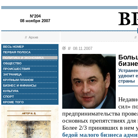
N°204
08 ноября 2007
//
Архив
/
ВЕСЬ НОМЕР
//
08.11.2007
ПЕРВАЯ ПОЛОСА
Боль
ПОЛИТИКА И ЭКОНОМИКА
бизне
ОБЩЕСТВО
ПРОИСШЕСТВИЯ
Устране
ЗАГРАНИЦА
удвоит 
КРУПНЫМ ПЛАНОМ
страны
БИЗНЕС И ФИНАНСЫ
КУЛЬТУРА
СПОРТ
Недавн
КРОМЕ ТОГО
сил» п
предпринимательства прове
основных препятствиях для 
Более 2/3 принявших в нем 
бедой малого бизнеса адм