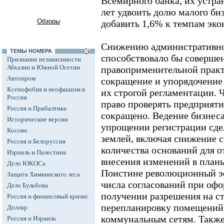
Всемирного банка, их устра
лет удвоить долю малого би
Обзоры
добавить 1,6% к темпам эко
Снижению административног
ТЕМЫ НОМЕРА
способствовало бы совершен
Признание независимости
Абхазии и Южной Осетии
правоприменительной практ
Автопром
сокращение и упорядочение
Ксенофобия и неофашизм в
их строгой регламентации.
России
право проверять предприяти
Россия и Прибалтика
сокращено. Ведение бизнеса
Исторические версии
упрощении регистрации сде
Косово
землей, включая снижение с
Россия и Белоруссия
количества оснований для от
Израиль и Палестина
внесения изменений в план
Дело ЮКОСа
Поистине революционный э
Защита Химкинского леса
числа согласований при оф
Дело Бульбова
получении разрешения на ст
Россия и финансовый кризис
перепланировку помещений
Доллар
коммунальным сетям. Также
Россия и Израиль