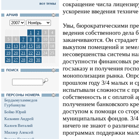
сокращение числа лицензир
все темы
ускорение введения техниче
АРХИВ
Увы, бюрократическими пре
ведения собственного дела 
1
2
3
4
заканчиваются. Он страдает
5
6
7
8
9
10
11
выкупом помещений и земел
12
13
14
15
16
17
18
19
20
21
22
23
24
25
несовершенства системы на
26
27
28
29
30
доступности финансовых ре
госзаказу и получения госп
ПОИСК
монополизации рынка. Опро
прошлом году 3/4 малых и 
испытывали сложности с п
ПЕРСОНЫ НОМЕРА
собственность и с оплатой а
Бердымухаммедов
получением банковского кред
Гурбанкулы
доступом к помощи со стор
Бойко Юрий
муниципальных фондов. 3/4
Казьмин Андрей
ничего не знают о различны
Калоев Виталий
программах поддержки малог
Миллер Алексей