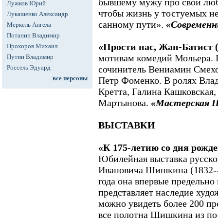
бывшему мужу про свой люб
Лужков Юрий
чтобы жизнь у тостуемых не
Лукашенко Александр
санному пути».
«Современн
Меркель Ангела
Потанин Владимир
«Прости нас, Жан-Батист
Прохоров Михаил
мотивам комедий Мольера. 
Путин Владимир
Россель Эдуард
сочинитель Вениамин Смехо
все персоны
Петр Фоменко. В ролях Вл
Кретта, Галина Кашковская
Мартынова.
«Мастерская П
ВЫСТАВКИ
«К 175-летию со дня рож
Юбилейная выставка русско
Ивановича Шишкина (1832--
года она впервые предельно
представляет наследие худо
можно увидеть более 200 пр
все полотна Шишкина из по