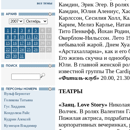
все темы
Камдин, Эрик Эгер. В роля
Камдин, Юлия Алениус, Ха
АРХИВ
Карлссон, Сесилия Холл, К
Карим, Мелиз Карлье, Ната
Тито Пенкефф, Йохан Родин
1
2
3
4
5
6
7
8
9
10
11
12
13
14
Окерблом-Нильссон. Лето 19
15
16
17
18
19
20
21
небывалой жарой. Днем Хуа
22
23
24
25
26
27
28
«Арстахалларна», как и его 
29
30
31
Его жизнь скучна и однообра
Юли. В главной женской рол
ПОИСК
известной группы The Cardi
«Фитиль-клуб»
20.00, 21.30
ПЕРСОНЫ НОМЕРА
ТЕАТРЫ
Вульф Бернотат
Голикова Татьяна
«Заяц. Love Story»
Николая
Гус Хиддинк
Волчек. В ролях Валентин 
Кондолиза Райс
Пожилая актриса, подрабат
Кудрин Алексей
корпоративных вечеринках, 
Кузнецов Владимир