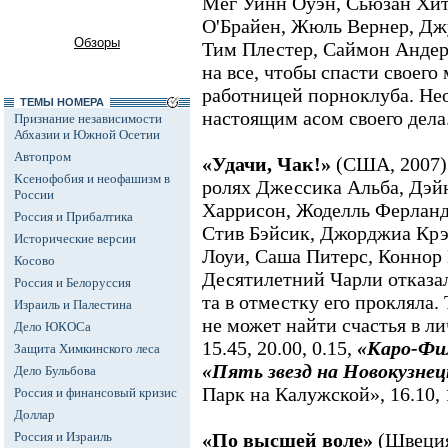
Мег Уинн Оуэн, Сьюзан Хит
О'Брайен, Жюль Вернер, Дж
Обзоры
Тим Плестер, Саймон Андерс
на все, чтобы спасти своего
работницей порноклуба. Не
ТЕМЫ НОМЕРА
настоящим асом своего дела
Признание независимости
Абхазии и Южной Осетии
Автопром
«Удачи, Чак!»
(США, 2007)
Ксенофобия и неофашизм в
ролях Джессика Альба, Дэй
России
Харрисон, Жоделль Ферланд
Россия и Прибалтика
Стив Бэйсик, Джорджиа Крэ
Исторические версии
Лоуи, Саша Питерс, Коннор 
Косово
Десятилетний Чарли отказалс
Россия и Белоруссия
та в отместку его прокляла. 
Израиль и Палестина
не может найти счастья в л
Дело ЮКОСа
15.45, 20.00, 0.15,
«Каро-Фи
Защита Химкинского леса
«Пять звезд на Новокузнец
Дело Бульбова
Парк на Калужской», 16.10, 18
Россия и финансовый кризис
Доллар
Россия и Израиль
«По высшей воле»
(Швеция