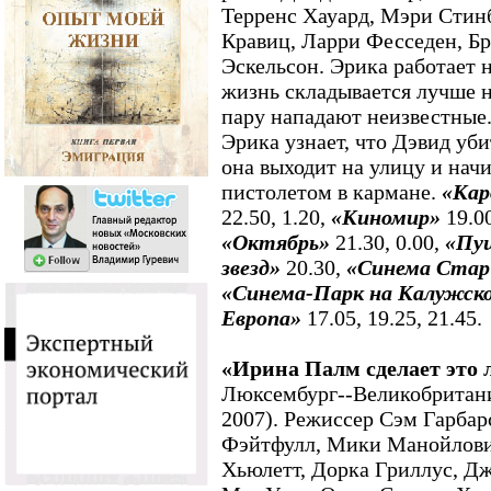
Терренс Хауард, Мэри Стин
Кравиц, Ларри Фесседен, Б
Эскельсон. Эрика работает н
жизнь складывается лучше н
пару нападают неизвестные
Эрика узнает, что Дэвид уби
она выходит на улицу и начи
пистолетом в кармане.
«Кар
22.50, 1.20,
«Киномир»
19.0
«Октябрь»
21.30, 0.00,
«Пу
звезд»
20.30,
«Синема Ста
«Синема-Парк на Калужск
Европа»
17.05, 19.25, 21.45.
«Ирина Палм сделает это
Люксембург--Великобритан
2007). Режиссер Сэм Гарбар
Фэйтфулл, Мики Манойлови
Хьюлетт, Дорка Гриллус, Дж