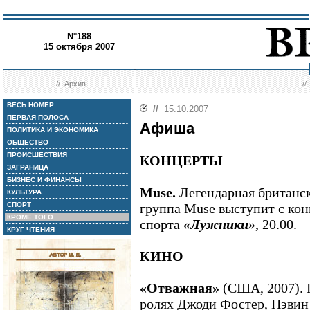
N°188
15 октября 2007
//
Архив
/
ВЕСЬ НОМЕР
//
15.10.2007
ПЕРВАЯ ПОЛОСА
Афиша
ПОЛИТИКА И ЭКОНОМИКА
ОБЩЕСТВО
ПРОИСШЕСТВИЯ
КОНЦЕРТЫ
ЗАГРАНИЦА
БИЗНЕС И ФИНАНСЫ
Muse.
Легендарная британск
КУЛЬТУРА
СПОРТ
группа Muse выступит с кон
КРОМЕ ТОГО
спорта
«Лужники»
, 20.00.
КРУГ ЧТЕНИЯ
КИНО
«Отважная»
(США, 2007). 
ролях Джоди Фостер, Нэвин