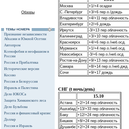
Москва
+1/+4 осадки
С.-Петербург
+3/+6 пер.о./дождь
Обзоры
Владивосток
+4/+11 пер.облачность
Екатеринбург
+2/+6 дождь
ТЕМЫ НОМЕРА
Иркутск
-3/+13 пер.облачность
Признание независимости
Калининград
+3/+10 пер.облачность
Абхазии и Южной Осетии
Красноярск
+4/+6 пер.о./неб.осд.
Автопром
Мурманск
+1/+4 пер.о./неб.осд.
Ксенофобия и неофашизм в
Новосибирск
-3/+6 пер.о./неб.осд.
России
Ростов-на-Дону
+9/+13 пер.облачность
Россия и Прибалтика
Самара
+8/+14 пер.о./неб.джд.
Исторические версии
Сочи
+9/+17 дождь
Косово
Россия и Белоруссия
Израиль и Палестина
СНГ (t ночь/день)
Дело ЮКОСа
15.10
Защита Химкинского леса
Астана
+2/+14 пер.облачность
Дело Бульбова
Ашхабад
+13/+33 пер.облачность
Россия и финансовый кризис
Баку
+12/+24 пер.облачность
Доллар
Бишкек
+8/+24 пер.облачность
Россия и Израиль
Душанбе
+2/+24 пер.облачность