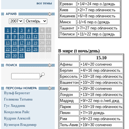
все темы
Ереван
+14/+24 пер.о./дождь
Киев
+2/+7 пер.облачность
АРХИВ
Кишинев
+6/+8 пер.облачность
Минск
-1/+6 пер.о./дождь
Ташкент
+7/+27 пер.облачность
1
2
3
4
5
6
7
Тбилиси
+11/+22 пер.о./дождь
8
9
10
11
12
13
14
15
16
17
18
19
20
21
22
23
24
25
26
27
28
В мире (t ночь/день)
29
30
31
15.10
Афины
+14/+20 солнечно
ПОИСК
Берлин
+4/+16 пер.облачность
Брюссель
+10/+18 пер.облачность
Вашингтон
+10/+20 пер.облачность
ПЕРСОНЫ НОМЕРА
Каир
+20/+30 солнечно
Вульф Бернотат
Лондон
+13/+18 пер.облачность
Голикова Татьяна
Мадрид
+9/+22 пер.о./неб.джд.
Гус Хиддинк
Париж
+10/+19 пер.облачность
Кондолиза Райс
Пекин
+7/+19 дождь
Кудрин Алексей
Рим
+9/+23 пер.облачность
Кузнецов Владимир
Тель-Авив
+19/+30 солнечно