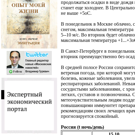
продолжаться осадки в виде дождя 
станет еще холоднее. В Центральн
не выше +5оС.
В понедельник в Москве облачно, 
снегом, максимальная температура 
5--10 м/с. Во
вторник будет облачно
максимальная температура +1...+3оС
В Санкт-Петербурге в понедельник 
вторник
преимущественно без осадк
В средней полосе России сохранитс
ветреная погода, при которой могу
болезнь, кожные заболевания, увел
респираторных заболеваний. Неваж
сосудистыми заболеваниями, с хро
легких, суставов и позвоночника.
метеочувствительным людям подде
повышающими иммунитет препарата
рекомендациям своих лечащих врач
прогнозируется спокойный.
Россия (t ночь/день)
15.10