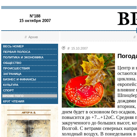
N°188
15 октября 2007
//
Архив
/
ВЕСЬ НОМЕР
//
15.10.2007
ПЕРВАЯ ПОЛОСА
Погод
ПОЛИТИКА И ЭКОНОМИКА
ОБЩЕСТВО
Центр и 
ПРОИСШЕСТВИЯ
остаются
ЗАГРАНИЦА
циклона.
БИЗНЕС И ФИНАНСЫ
европейс
КУЛЬТУРА
влияние 
СПОРТ
Шпицберг
КРОМЕ ТОГО
дождями 
КРУГ ЧТЕНИЯ
вторник,
днем будет в основном без осадков,
повысится до +7...+12оС. Средняя п
закрученного до больших высот, к
Волгой. С ветрами северных направ
холодный воздух. В понедельник в