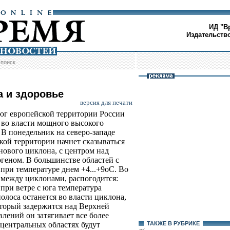
ИД "В
Издательств
/
поиск
а и здоровье
версия для печати
юг европейской территории России
 во власти мощного высокого
 В понедельник на северо-западе
кой территории начнет сказываться
нового циклона, с центром над
еном. В большинстве областей с
при температуре днем +4...+9оС. Во
 между циклонами, распогодится:
 при ветре с юга температура
олоса останется во власти циклона,
оторый задержится над Верхней
лений он затягивает все более
 центральных областях будут
ТАКЖЕ В РУБРИКЕ