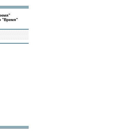
ремя"
о "Время"