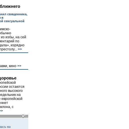
ближнего
анил священника,
 в
ой сексуальной
имско-
 обычно
из избы, на сей
ментарий по
дала», изрядно
рестолу...
>>
авки, кино
>>
доровье
ропейской
оссии остаются
ного высокого
недельник на
е европейской
ачнет
клона, с
>>
ась на