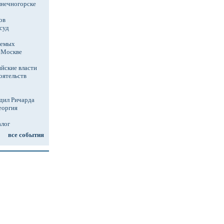
лнечногорске
ов
суд
аемых
в Москве
йские власти
оятельств
дил Ричарда
еоргия
алог
все события