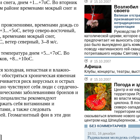
и снега, днем +1...+7оС. Во вторник
//
15.10.2007
Возлюбил 
ом районе временами мокрый снег и
своего
Ватикан отстр
признавшегося
нетрадиционн
с прояснениями, временами дождь со
ориентации
+3...+5оС, ветер северо-восточный,
Руководство Р
, временами мокрый снег,
католической церкви, которое
предпочитает не выносить сор 
, ветер северный, 3--8 м/с.
раз было вынуждено дать ком
поводу «ватиканского гей-скан
температура днем +5...+7оС. Во
потрепавшего нервы Святому п
ов, +8...+10оС.
//
15.10.2007
Афиша
я холодная, ненастная и влажно-
Клубы, концерты, театры, выст
т обостряться хроническая язвенная
//
15.10.2007
ичивается риск вирусных и острых
Погода и з
но чувствуют себя люди с сердечно-
Центр и юг ев
ническими заболеваниями бронхов и
территории Р
 Специалисты рекомендуют
во власти мощ
циклона. В по
ржать себя витаминами и
северо-запад
ми, а также следовать
территории н
ей. Геомагнитный фон в эти дни
сказываться влияние нового ци
центром над Шпицбергеном...
БЕЗ КОМMЕНТАРИЕВ
18:51, 16 декабря
Радикальная молодежь собрал