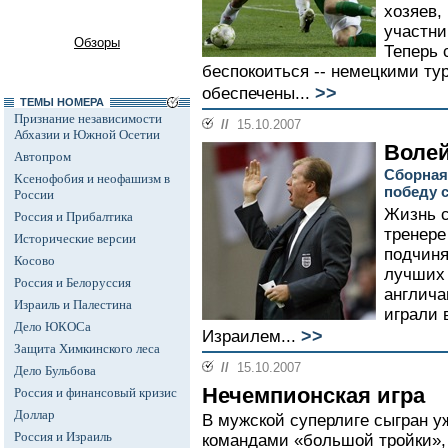
хозяев,
участни
Обзоры
Теперь 
беспокоиться -- немецкими ту
>>
обеспечены...
ТЕМЫ НОМЕРА
Признание независимости
//
15.10.2007
Абхазии и Южной Осетии
Воле
Автопром
Сборная
Ксенофобия и неофашизм в
победу с
России
Жизнь с
Россия и Прибалтика
тренере
Исторические версии
подчиня
Косово
лучших 
Россия и Белоруссия
англича
Израиль и Палестина
играли 
Дело ЮКОСа
>>
Израилем...
Защита Химкинского леса
//
15.10.2007
Дело Бульбова
Нечемпионская игра
Россия и финансовый кризис
Доллар
В мужской суперлиге сыгран у
Россия и Израиль
командами «большой тройки»,