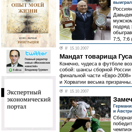
выиграл
Россиян
Давыден
мужском
подряд 
обыграв
7:5, 7:6 
//
15.10.2007
Мандат товарища Гуса
Конечно, чудеса в футболе во
собой: шансы сборной России 
финальной части «Евро-2008»
и Хорватии весьма призрачны.
//
15.10.2007
Заме
Германи
и Австр
Сборная
победит
чемпион