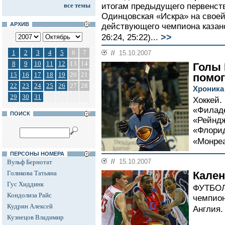
все темы
итогам предыдущего первенст
Одинцовская «Искра» на свое
АРХИВ
действующего чемпиона казанск
>>
26:24, 25:22)...
1
2
3
4
5
6
7
//
15.10.2007
8
9
10
11
12
13
14
Голы 
15
16
17
18
19
20
21
помог
22
23
24
25
26
27
28
Хроника
29
30
31
Хоккей.
«Филаде
ПОИСК
«Рейндж
«Флорид
«Монреа
ПЕРСОНЫ НОМЕРА
//
15.10.2007
Вульф Бернотат
Голикова Татьяна
Кален
Гус Хиддинк
ФУТБОЛ.
Кондолиза Райс
чемпион
Кудрин Алексей
Англия.
Кузнецов Владимир