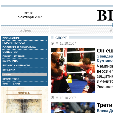
N°188
15 октября 2007
//
Архив
/
СПОРТ
ВЕСЬ НОМЕР
ПЕРВАЯ ПОЛОСА
//
15.10.2007
ПОЛИТИКА И ЭКОНОМИКА
Он е
ОБЩЕСТВО
Эвандер
ПРОИСШЕСТВИЯ
Султано
ЗАГРАНИЦА
Чемпион
БИЗНЕС И ФИНАНСЫ
КУЛЬТУРА
версии
СПОРТ
защитил
КРОМЕ ТОГО
именито
КРУГ ЧТЕНИЯ
Эванде
//
15.10.2007
Трети
Елена Д