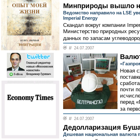
Минприроды вышло н
Ведомство направило на LSE ув
Imperial Energy
Скандал вокруг компании Imper
Министерство природных ресу
данных по запасам углеводород
//
24.07.2007
Валю
«Газпром
Новая с
поставк
сработа
почти п
исчисле
перед «
за перв
//
24.07.2007
Дедолларизация Буш
Дешевая национальная валюта 