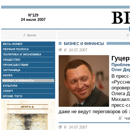
N°129
24 июля 2007
//
Архив
/
БИЗНЕС И ФИНАНСЫ
ВЕСЬ НОМЕР
ПЕРВАЯ ПОЛОСА
//
24.07.2007
ПОЛИТИКА И ЭКОНОМИКА
Гуцер
ОБЩЕСТВО
Проблем
ПРОИСШЕСТВИЯ
Олег Де
ЗАГРАНИЦА
В пресс
НАУКА
БИЗНЕС И ФИНАНСЫ
«Руссне
КУЛЬТУРА
опровер
СПОРТ
Олега Д
КРОМЕ ТОГО
Михаила
пресс-с
даже не ведут переговоров об 
// ч
//
24.07.2007