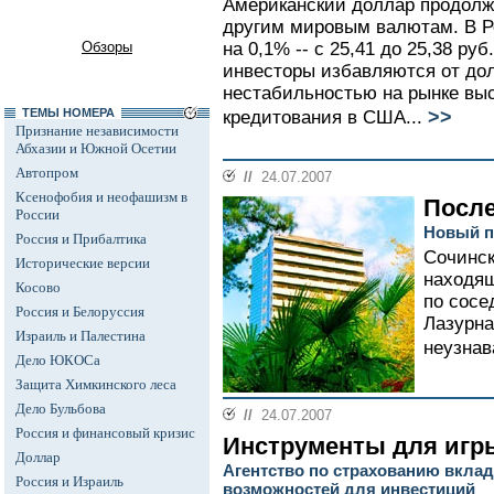
Американский доллар продолж
другим мировым валютам. В Ро
Обзоры
на 0,1% -- с 25,41 до 25,38 ру
инвесторы избавляются от дол
нестабильностью на рынке выс
>>
ТЕМЫ НОМЕРА
кредитования в США...
Признание независимости
Абхазии и Южной Осетии
Автопром
//
24.07.2007
Ксенофобия и неофашизм в
После
России
Новый п
Россия и Прибалтика
Сочинск
Исторические версии
находящ
Косово
по сосе
Россия и Белоруссия
Лазурна
Израиль и Палестина
неузна
Дело ЮКОСа
Защита Химкинского леса
Дело Бульбова
//
24.07.2007
Россия и финансовый кризис
Инструменты для игр
Доллар
Агентство по страхованию вкла
Россия и Израиль
возможностей для инвестиций