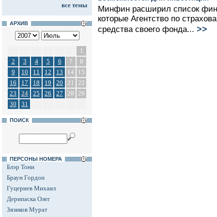
все темы
Минфин расширил список фин
которые Агентство по страхов
АРХИВ
>>
средства своего фонда...
1
2
3
4
5
6
7
8
9
10
11
12
13
14
15
16
17
18
19
20
21
22
23
24
25
26
27
28
29
30
31
ПОИСК
ПЕРСОНЫ НОМЕРА
Блэр Тони
Браун Гордон
Гуцериев Михаил
Дерипаска Олег
Зязиков Мурат