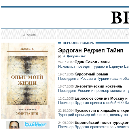
//
Архив
/
ПЕРСОНЫ НОМЕРА
Эрдоган Реджеп Тайип
// Документы:
Один Сокол - воин
24.07.2007
Исламист поведет Турцию в Единую Ев
Курортный роман
19.07.2005
Президенты России и Турции нашли общ
Энергетический коктейль
18.07.2005
Президент России и премьер-министр Т
Евросоюз сблизит Москву и
12.01.2005
Премьер Эрдоган привез с собой 600 б
Пускают ли в хиджабе в «хр
22.10.2004
Турецкий премьер объяснил, почему он 
Европейский полет турецког
24.09.2004
Премьер Эрдоган сражается за членств