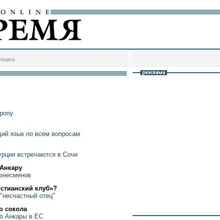
/
поиск
ропу
ий язык по всем вопросам
урции встречаются в Сочи
 Анкару
изнесменов
истианский клуб»?
"несчастный отец"
о сокола
о Анкары в ЕС