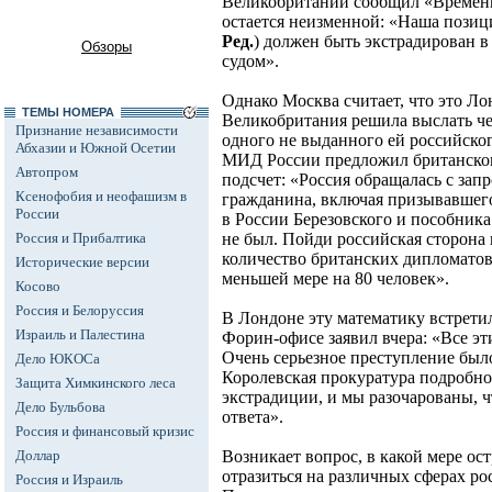
Великобритании сообщил «Времени
остается неизменной: «Наша позиция
Ред.
) должен быть экстрадирован в
Обзоры
судом».
Однако Москва считает, что это Лон
ТЕМЫ НОМЕРА
Великобритания решила выслать че
Признание независимости
одного не выданного ей российско
Абхазии и Южной Осетии
МИД России предложил британском
Автопром
подсчет: «Россия обращалась с зап
Ксенофобия и неофашизм в
гражданина, включая призывавшег
России
в России Березовского и пособника
Россия и Прибалтика
не был. Пойди российская сторона
количество британских дипломатов
Исторические версии
меньшей мере на 80 человек».
Косово
Россия и Белоруссия
В Лондоне эту математику встрети
Израиль и Палестина
Форин-офисе заявил вчера: «Все э
Очень серьезное преступление был
Дело ЮКОСа
Королевская прокуратура подробно 
Защита Химкинского леса
экстрадиции, и мы разочарованы, 
Дело Бульбова
ответа».
Россия и финансовый кризис
Доллар
Возникает вопрос, в какой мере ос
отразиться на различных сферах р
Россия и Израиль