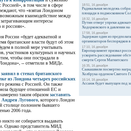
 Россией», в том числе в сфере
18:51, 16 декабря
Радикальная молодежь собрал
реждают, что «взятая Лондоном
площади в подмосковном Со
невозможным взаимодействие между
18:32, 16 декабря
 затрагивающим интересы
Путин отверг упреки адвокат
 и россиян».
Ходорковского в давлении на 
17:58, 16 декабря
Задержан один из предполаг
я России «будет адекватной и
организаторов беспорядков 
мя британские власти будут об этом
удем в полной мере учитывать
17:10, 16 декабря
Европарламент призвал росси
ов, участников культурных и научных
ускорить расследование обст
тим, чтобы они пострадали в
смерти Сергея Магнитского
Лондона», -- отметили в МИДе.
16:35, 16 декабря
Саакашвили посмертно награ
заявил в стенах британского
Холбрука орденом Святого Г
ке из Лондона четырех российских
16:14, 16 декабря
Ассанж будет выпущен под з
го режима с Россией. Он также
союза будущее отношений ЕС и
 намерено таким образом
заставить
 Андрея Лугового
, которого Лондон
ой столице полонием бывшего
енью 2006 года.
 никто не собирается выдавать
и. Однако представитель МИД