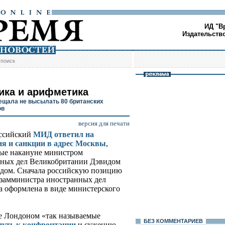
ИД "В
Издательств
/
поиск
ика и арифметика
ещала не высылать 80 британских
ов
версия для печати
оссийский
МИД ответил на
ия и санкции в адрес Москвы
,
ые накануне министром
ных дел Великобритании Дэвидом
дом. Сначала российскую позицию
замминистра иностранных дел
ла оформлена в виде министерского
е Лондоном «так называемые
БЕЗ КОМMЕНТАРИЕВ
путь к конфронтации
и сужению