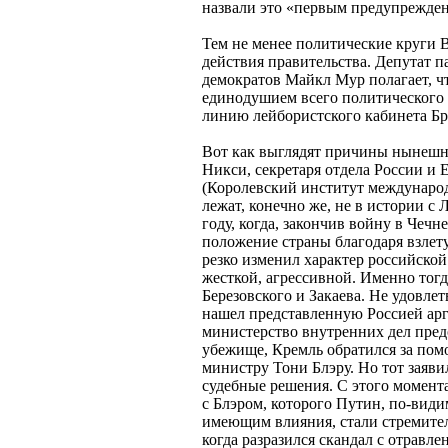
назвали это «первым предупрежде
Тем не менее политические круги
действия правительства. Депутат 
демократов Майкл Мур полагает, ч
единодушием всего политического
линию лейбористского кабинета Бр
Вот как выглядят причины нынешн
Никси, секретаря отдела России и 
(Королевский институт междунаро
лежат, конечно же, не в истории с
году, когда, закончив войну в Чеч
положение страны благодаря взлету
резко изменил характер российской
жесткой, агрессивной. Именно тогд
Березовского и Закаева. Не удовле
нашел представленную Россией ар
министерство внутренних дел пред
убежище, Кремль обратился за пом
министру Тони Блэру. Но тот заяви
судебные решения. С этого момент
с Блэром, которого Путин, по-види
имеющим влияния, стали стремител
когда разразился скандал с отравл