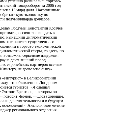
ами успешно развивались торгово-
итанский товарооборот за 2006 год
евысил 13 млрд долл. Накопленные
в британскую экономику по
гли полумиллиарда долларов.
 делам Госдумы Константин Косачев
призвать россиян «не впадать в
нию, нынешний дипломатический
ом «не нанесет существенного
ношениям в торгово-экономической
дипломатической сферы, то здесь, по
я, возможны серьезные издержки:
Брауна дают лишний повод
аших европейских партнеров все еще
 Юпитеру, не дозволено быку».
ва «Интурист» в Великобритании
ежду, что объявленное Лондоном
оснется туристов. «Я слышал
е Энтони Брентона, в котором он
 -- говорит Чернов. -- Слова хорошие,
овали действительности и в будущем
их осложнений». Аналогичное мнение
неджер регионального отделения