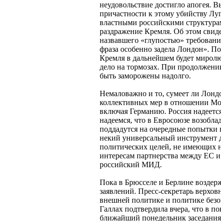
неудовольствие достигло апогея. 
причастности к этому убийству Луг
властными российскими структура
раздражение Кремля. Об этом свиде
назвавшего «глупостью» требовани
фраза особенно задела Лондон». По
Кремля в дальнейшем будет мирол
дело на тормозах. При продолжен
быть заморожены надолго.
Немаловажно и то, сумеет ли Лонд
коллективных мер в отношении Мо
включая Германию. Россия надеется
надеемся, что в Евросоюзе возобла
поддадутся на очередные попытки 
некий универсальный инструмент 
политических целей, не имеющих 
интересам партнерства между ЕС и 
российский МИД.
Пока в Брюсселе и Берлине воздер
заявлений. Пресс-секретарь верхов
внешней политике и политике без
Галлах подтвердила вчера, что в п
ближайший понедельник заседания