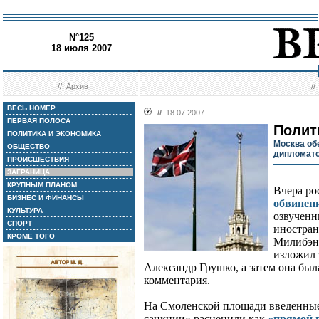
N°125
18 июля 2007
//
Архив
/
ВЕСЬ НОМЕР
//
18.07.2007
ПЕРВАЯ ПОЛОСА
Полит
ПОЛИТИКА И ЭКОНОМИКА
Москва об
ОБЩЕСТВО
дипломат
ПРОИСШЕСТВИЯ
ЗАГРАНИЦА
КРУПНЫМ ПЛАНОМ
Вчера р
БИЗНЕС И ФИНАНСЫ
обвинен
КУЛЬТУРА
озвученн
СПОРТ
иностран
КРОМЕ ТОГО
Милибэн
изложил 
Александр Грушко, а затем она бы
комментария.
На Смоленской площади введенны
санкции» расценили как
«прямой 