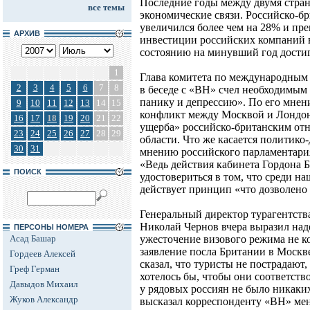
Последние годы между двумя стран
все темы
экономические связи. Российско-бр
увеличился более чем на 28% и пр
АРХИВ
инвестиции российских компаний 
состоянию на минувший год дости
1
Глава комитета по международным
2
3
4
5
6
7
8
в беседе с «ВН» счел необходимым 
панику и депрессию». По его мне
9
10
11
12
13
14
15
конфликт между Москвой и Лондон
16
17
18
19
20
21
22
ущерба» российско-британским от
23
24
25
26
27
28
29
области. Что же касается политико-
30
31
мнению российского парламентари
«Ведь действия кабинета Гордона 
ПОИСК
удостовериться в том, что среди н
действует принцип «что дозволено
Генеральный директор турагентст
Николай Чернов вчера выразил над
ПЕРСОНЫ НОМЕРА
Асад Башар
ужесточение визового режима не к
заявление посла Британии в Москв
Гордеев Алексей
сказал, что туристы не пострадают,
Греф Герман
хотелось бы, чтобы они соответств
Давыдов Михаил
у рядовых россиян не было никак
Жуков Александр
высказал корреспонденту «ВН» ме