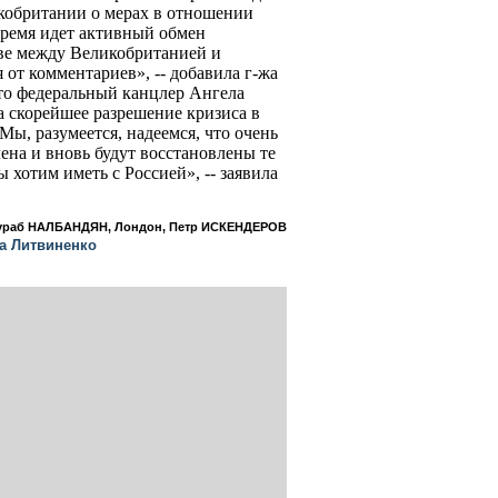
обритании о мерах в отношении
время идет активный обмен
ве между Великобританией и
 от комментариев», -- добавила г-жа
 то федеральный канцлер Ангела
а скорейшее разрешение кризиса в
ы, разумеется, надеемся, что очень
ена и вновь будут восстановлены те
 хотим иметь с Россией», -- заявила
ураб НАЛБАНДЯН, Лондон, Петр ИСКЕНДЕРОВ
а Литвиненко