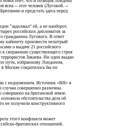
 новостей», что и позиция Лондона
 ясна -- этот человек (Луговой. --
 Британию и предстать здесь перед
дон "задолжал" ей, а не наоборот.
тырех российских дипломатов за
го гражданина Лугового. В ответ
у кабинету произвести нехитрый
росами о выдаче 21 российского
о к свержению существующего строя
 террористов Закаева. Ни один выдан
 по пути, избранному Лондоном,
 в Москве сократилось бы по
ли с недоумением. Источник «ВН» в
ти случаи совершенно различны.
о совершено на британской земле.
изложила обстоятельства дела об
что не получили конструктивного
трота этого конфликта может
оссийско-британских отношений.