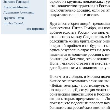
одного из крупных лондонских тур
Зюганов Геннадий
что «количество туристов из Росси
Касьянов Михаил
исключительно досадно, если бы эт
Лукашенко Александр
сократился или вовсе иссяк».
Трутнев Юрий
Шойгу Сергей
Другая категория людей, тревожащи
бизнесмены. Питер Гамбро, чья ком
все персоны
добыче золота в России, считает, 
отношениях между Соединенным К
осложнить жизнь британскому бизн
операций проблем и не будет, -- ск
офиса безусловно отразятся на дел
изменится отношение россиян к ино
британцам. Конечно, это осложни
Попа, главного стратега агентства
даст британским компаниям почув
Пока что и Лондон, и Москва подче
бизнес от негативного влияния нын
«Дейли телеграф» прогнозирует, чт
по нарастающей, ситуация может и
британским инвестициям в Россию
акции которых представлены на Л
показал, что подобный поворот во
большинства российских компаний