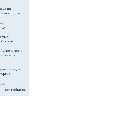
ась на
лнечногорске
ов
суд
аемых
в Москве
йские власти
оятельств
дил Ричарда
еоргия
алог
все события