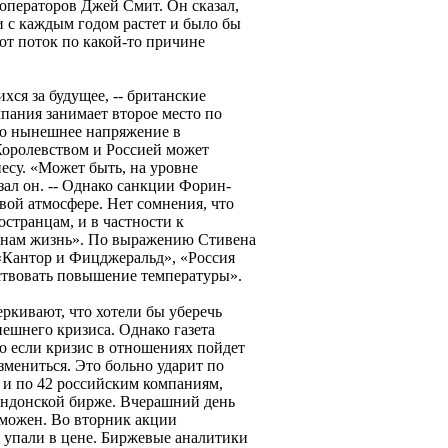
операторов Джей Смит. Он сказал,
и с каждым годом растет и было бы
от поток по какой-то причине
хся за будущее, -- британские
пания занимает второе место по
что нынешнее напряжение в
оролевством и Россией может
есу. «Может быть, на уровне
азал он. -- Однако санкции Форин-
овой атмосфере. Нет сомнения, что
странцам, и в частности к
т нам жизнь». По выражению Стивена
 «Кантор и Фицджеральд», «Россия
ствовать повышение температуры».
ркивают, что хотели бы уберечь
ешнего кризиса. Однако газета
о если кризис в отношениях пойдет
змениться. Это больно ударит по
 и по 42 российским компаниям,
ондонской бирже. Вчерашний день
зможен. Во вторник акции
 упали в цене. Биржевые аналитики