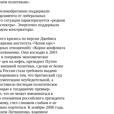
нием политикам».
 Великобритании поддержали
парламента от либеральных
то ситуация характеризуется «редким
 спектра». Энергично поддержали
ауна консерваторы.
его кризиса по версии Джеймса
Евразии института «Чатем хаус»
дных отношений): «Корни конфликта
 Литвиненко. Они восходят к 2003
не и поправив экономическое
 цен на нефть, президент Путин
 внешней политики, сделав ее более
а Россия стала требовать выдачи
творившись тем, что британский суд
гументацию неубедительной, а
оставило беглецам политическое
ощью к тогдашнему премьер-
л, что не может вмешиваться в
а отношения российского президента
мому, счел слишком слабым и не
ьно портиться. К ноябрю 2006 года,
ением Литвиненко, взаимное