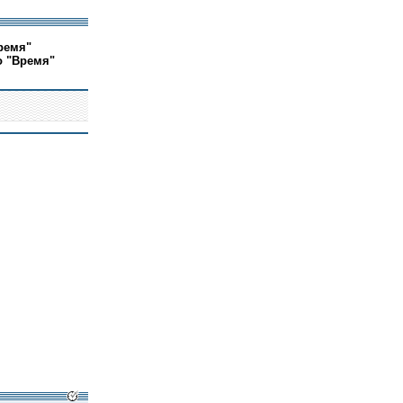
ремя"
о "Время"