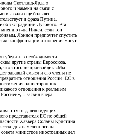
Выводы Скотланд-Ярда о
ового и намеки на связи с
ми вызвали еще большее
тельствует и фраза Путина,
е об экстрадиции Лугового. Эта
 мнению г-на Никси, если тон
юбивым, Лондон предпочтет спустить
ии же конфронтации отношения могут
он убедить в необходимости
сквы другие страны Евросоюза,
, что этого не произойдет. «Мы
дает здравый смысл и его члены не
превратить отношения России--ЕС в
достижения односторонних
никакого отношения к реальным
Россией», -- заявил вчера
живаются от далеко идущих
ного представителя ЕС по общей
опасности Хавьера Соланы Кристина
овестке дня намеченного на
 совета министров иностранных дел