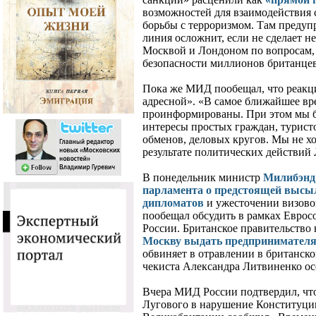
возможностей для взаимодействия с
борьбы с терроризмом. Там предуп
линия осложнит, если не сделает 
Москвой и Лондоном по вопросам,
безопасности миллионов британцев
Пока же МИД пообещал, что реакци
адресной». «В самое ближайшее вре
проинформированы. При этом мы б
интересы простых граждан, турист
обменов, деловых кругов. Мы не хо
результате политических действий 
В понедельник министр
Милибэнд 
парламента о предстоящей высыл
дипломатов
и ужесточении визово
пообещал обсудить в рамках Евро
России. Британское правительство
Москву выдать предпринимателя
обвиняет в отравлении в британск
чекиста Александра Литвиненко ос
Вчера МИД России подтвердил, что
Лугового в нарушение Конституци