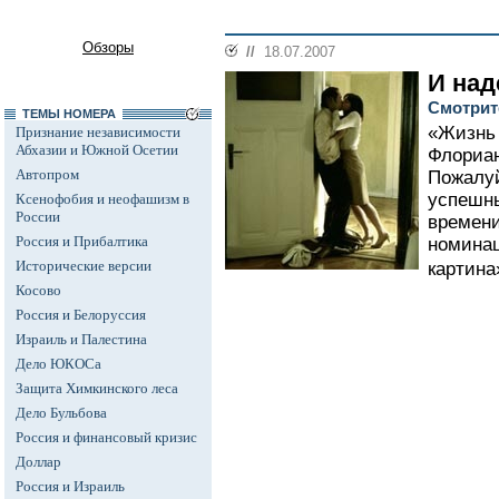
Обзоры
//
18.07.2007
И над
Смотрит
ТЕМЫ НОМЕРА
«Жизнь 
Признание независимости
Абхазии и Южной Осетии
Флориан
Автопром
Пожалу
успешн
Ксенофобия и неофашизм в
России
времени
Россия и Прибалтика
номина
Исторические версии
картина
Косово
Россия и Белоруссия
Израиль и Палестина
Дело ЮКОСа
Защита Химкинского леса
Дело Бульбова
Россия и финансовый кризис
Доллар
Россия и Израиль