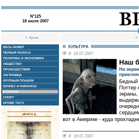
N°125
18 июля 2007
//
Архив
/
КУЛЬТУРА
ВЕСЬ НОМЕР
ПЕРВАЯ ПОЛОСА
//
18.07.2007
ПОЛИТИКА И ЭКОНОМИКА
Наш б
ОБЩЕСТВО
На экра
ПРОИСШЕСТВИЯ
приключ
ЗАГРАНИЦА
Бедный 
КРУПНЫМ ПЛАНОМ
БИЗНЕС И ФИНАНСЫ
Поттер 
КУЛЬТУРА
экраны,
СПОРТ
выдержа
КРОМЕ ТОГО
очередн
сердцем
вот в Америке - куда прохладн
//
18.07.2007