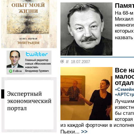
Памят
На 68-м
Михаил 
немноги
которых
назвать
//
18.07.2007
Все н
малос
отда
«Семейн
«АРТСтр
Лучшим
известн
бы стат
которая
из каждой форточки в исполн
>>
Пьехи...