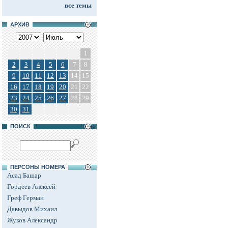
все темы
АРХИВ
1
2
3
4
5
6
7
8
9
10
11
12
13
14
15
16
17
18
19
20
21
22
23
24
25
26
27
28
29
30
31
ПОИСК
ПЕРСОНЫ НОМЕРА
Асад Башар
Гордеев Алексей
Греф Герман
Давыдов Михаил
Жуков Александр