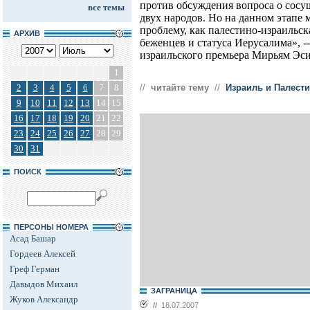
против обсуждения вопроса о сосу
все темы
двух народов. Но на данном этапе 
проблему, как палестино-израильск
АРХИВ
беженцев и статуса Иерусалима», --
израильского премьера Мирьям Эси
1
2
3
4
5
6
7
8
//
читайте тему
//
Израиль и Палест
9
10
11
12
13
14
15
16
17
18
19
20
21
22
23
24
25
26
27
28
29
30
31
ПОИСК
ПЕРСОНЫ НОМЕРА
Асад Башар
Гордеев Алексей
Греф Герман
Давыдов Михаил
ЗАГРАНИЦА
Жуков Александр
//
18.07.2007