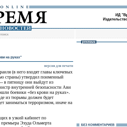
ИД "В
Издательств
/
поиск
ви на руках"
версия для печати
раиля (в него входят главы ключевых
тью страны) утвердил поименный
-- в пятницу они выйдут из
нистр внутренней безопасности Ави
ошли боевики «без крови на руках».
де из тюрьмы должен будет
дет заниматься терроризмом, иначе на
щих в узкий кабинет по
 премьера Эхуда Ольмерта
БЕЗ КОМMЕНТАРИЕВ