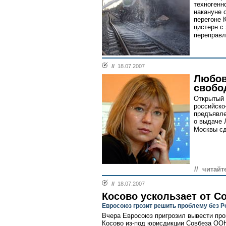
техногенн
накануне 
перегоне 
цистерн с
переправл
//
18.07.2007
Любов
свобо
Открытый 
российско
предъявле
о выдаче 
Москвы сд
// читайт
//
18.07.2007
Косово ускользает от С
Евросоюз грозит решить проблему без Р
Вчера Евросоюз пригрозил вывести про
Косово из-под юрисдикции Совбеза ООН