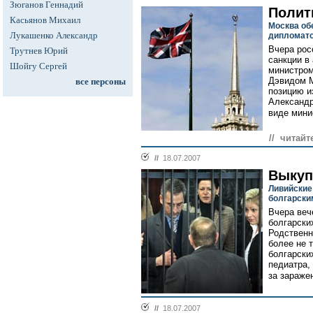
Зюганов Геннадий
Полит
Касьянов Михаил
Москва об
Лукашенко Александр
дипломат
Вчера рос
Трутнев Юрий
санкции в
Шойгу Сергей
министром
Дэвидом 
все персоны
позицию и
Александр
виде мини
// читайт
//
18.07.2007
Выкуп
Ливийские
болгарски
Вчера веч
болгарски
Родственн
более не 
болгарски
педиатра,
за зараже
//
18.07.2007