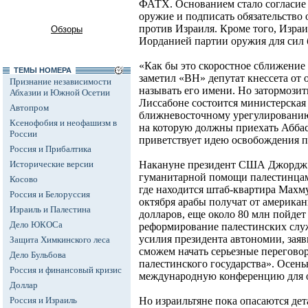
ФАТХ. Основанием стало согласие 
оружие и подписать обязательство
против Израиля. Кроме того, Израи
Обзоры
Иорданией партии оружия для сил 
«Как бы это скоростное сближение 
ТЕМЫ НОМЕРА
заметил «ВН» депутат кнессета от
Признание независимости
называть его имени. Но затормозить
Абхазии и Южной Осетии
Лиссабоне состоится министерская 
Автопром
ближневосточному урегулированию
Ксенофобия и неофашизм в
на которую должны приехать Аббас
России
приветствует идею освобождения п
Россия и Прибалтика
Исторические версии
Накануне президент США Джордж 
гуманитарной помощи палестинцам
Косово
где находится штаб-квартира Махму
Россия и Белоруссия
октября арабы получат от америка
Израиль и Палестина
долларов, еще около 80 млн пойдет
Дело ЮКОСа
реформирование палестинских слу
усилия президента автономии, заяв
Защита Химкинского леса
сможем начать серьезные перегово
Дело Бульбова
палестинского государства». Осен
Россия и финансовый кризис
международную конференцию для о
Доллар
Россия и Израиль
Но израильтяне пока опасаются дет