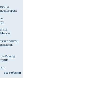
ась на
лнечногорске
ов
суд
аемых
в Москве
йские власти
оятельств
дил Ричарда
еоргия
алог
все события