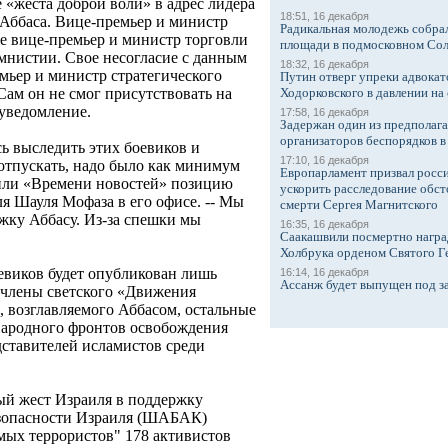
 «жеста доброй воли» в адрес лидера
18:51, 16 декабря
Аббаса. Вице-премьер и министр
Радикальная молодежь собрал
же вице-премьер и министр торговли
площади в подмосковном Со
мнистии. Свое несогласие с данным
18:32, 16 декабря
мьер и министр стратегического
Путин отверг упреки адвокат
Ходорковского в давлении на 
ам он не смог присутствовать на
 уведомление.
17:58, 16 декабря
Задержан один из предполаг
организаторов беспорядков 
ь выследить этих боевиков и
17:10, 16 декабря
 отпускать, надо было как минимум
Европарламент призвал росси
яснили «Времени новостей» позицию
ускорить расследование обст
 Шауля Мофаза в его офисе. -- Мы
смерти Сергея Магнитского
жку Аббасу. Из-за спешки мы
16:35, 16 декабря
Саакашвили посмертно награ
Холбрука орденом Святого Г
виков будет опубликован лишь
16:14, 16 декабря
Ассанж будет выпущен под з
-- члены светского «Движения
 возглавляемого Аббасом, остальные
Народного фронтов освобождения
тавителей исламистов среди
ый жест Израиля в поддержку
езопасности Израиля (ШАБАК)
мых террористов" 178 активистов