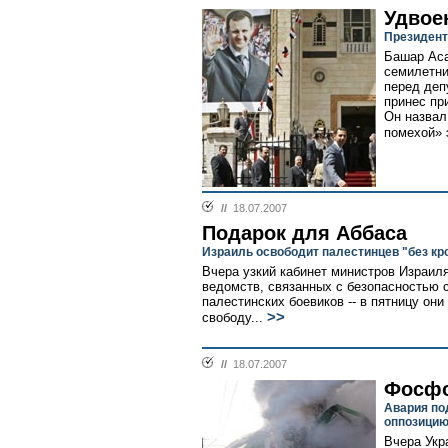
Удвое
Президент
Башар Аса
семилетни
перед деп
принес пр
Он назвал
помехой» 
//
18.07.2007
Подарок для Аббаса
Израиль освободит палестинцев "без кро
Вчера узкий кабинет министров Израиля
ведомств, связанных с безопасностью 
палестинских боевиков -- в пятницу он
>>
свободу...
//
18.07.2007
Фосф
Авария по
оппозици
Вчера Укр