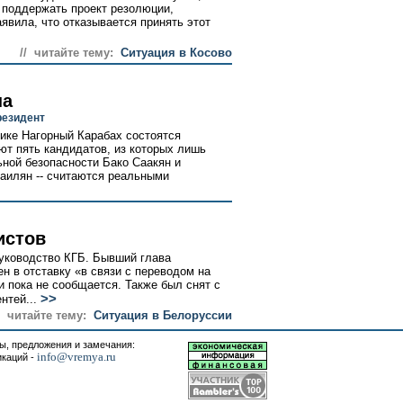
 поддержать проект резолюции,
явила, что отказывается принять этот
// читайте тему:
Ситуация в Косово
на
резидент
ике Нагорный Карабах состоятся
ют пять кандидатов, из которых лишь
ьной безопасности Бако Саакян и
аилян -- считаются реальными
истов
уководство КГБ. Бывший глава
н в отставку «в связи с переводом на
и пока не сообщается. Также был снят с
>>
тей...
/ читайте тему:
Ситуация в Белоруссии
, предложения и замечания:
info@vremya.ru
икаций -