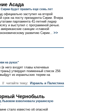
ние Асада
 Сирии будет править еще семь лет
д официально заступил на второй
й срок на посту президента Сирии. Вчера
утатами парламента 41-летний лидер
исягу и выступил с программной речью.
 американские санкции «главной
>>
экономическому развитию Сирии...
ви на руках"
 (в него входят главы ключевых
страны) утвердил поименный список 256
и выйдут из израильских тюрем на
// читайте тему:
Израиль и Палестина
орный Чернобыль
д Львовом взволновала украинскую
ю
аине стало известно об опасной