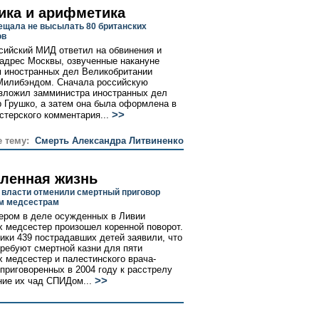
ика и арифметика
ещала не высылать 80 британских
ов
сийский МИД ответил на обвинения и
 адрес Москвы, озвученные накануне
 иностранных дел Великобритании
Милибэндом. Сначала российскую
зложил замминистра иностранных дел
 Грушко, а затем она была оформлена в
>>
стерского комментария...
е тему:
Cмерть Александра Литвиненко
ленная жизнь
 власти отменили смертный приговор
м медсестрам
ером в деле осужденных в Ливии
х медсестер произошел коренной поворот.
ики 439 пострадавших детей заявили, что
требуют смертной казни для пяти
х медсестер и палестинского врача-
 приговоренных в 2004 году к расстрелу
>>
ние их чад СПИДом...