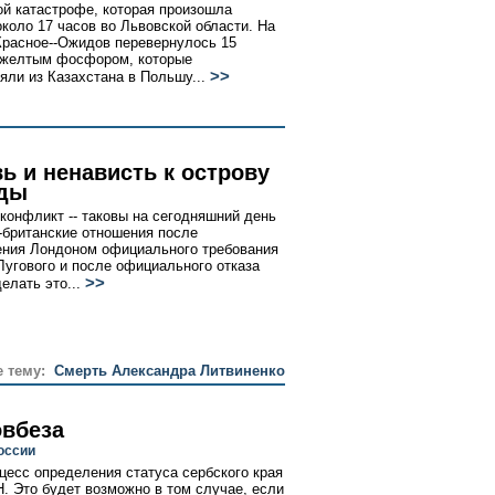
ой катастрофе, которая произошла
около 17 часов во Львовской области. На
Красное--Ожидов перевернулось 15
 желтым фосфором, которые
>>
яли из Казахстана в Польшу...
ь и ненависть к острову
ды
конфликт -- таковы на сегодняшний день
-британские отношения после
ния Лондоном официального требования
Лугового и после официального отказа
>>
елать это...
е тему:
Cмерть Александра Литвиненко
овбеза
оссии
цесс определения статуса сербского края
. Это будет возможно в том случае, если