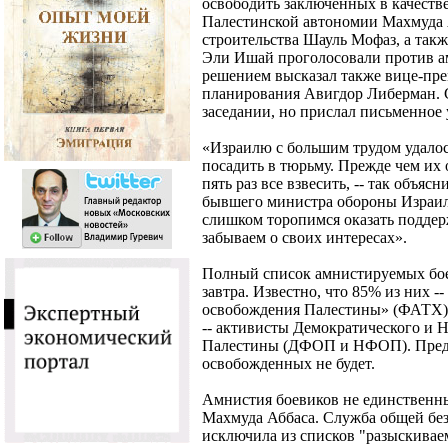
освободить заключенных в качестве
Палестинской автономии Махмуда 
строительства Шауль Мофаз, а так
Эли Ишай проголосовали против а
решением высказал также вице-пре
планирования Авигдор Либерман. С
заседании, но прислал письменное
«Израилю с большим трудом удалос
посадить в тюрьму. Прежде чем их
пять раз все взвесить, -- так объ
бывшего министра обороны Израиля
слишком торопимся оказать поддер
забываем о своих интересах».
Полный список амнистируемых бое
завтра. Известно, что 85% из них 
освобождения Палестины» (ФАТХ),
-- активисты Демократического и 
Палестины (ДФОП и НФОП). Предс
освобожденных не будет.
Амнистия боевиков не единственн
Махмуда Аббаса. Служба общей б
исключила из списков "разыскивае