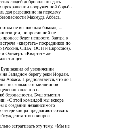
этих людей добровольно сдать
 о прекращении вооруженной борьбы
ль дал разрешение на передачу
безопасности Махмуда Аббаса.
потом не вышло нам боком», --
 оппозиции, попросивший не
 процесс будет непросто. Завтра в
встреча «квартета» посредников по
 (Россия, США, ООН и Евросоюз),
 и Ольмерт. «Квартет» же
алестинцев.
Буш заявил об увеличении
 на Западном берегу реки Иордан,
да Аббаса. Предполагается, что до 1
нцев несколько сот миллионов
 целенаправленно на
жб безопасности. Буш отметил
ив: «С этой командой мы вскоре
ры о создании независимого
ью американцы предлагают созвать
бсуждения этого вопроса.
ально затрагивать эту тему. «Мы не