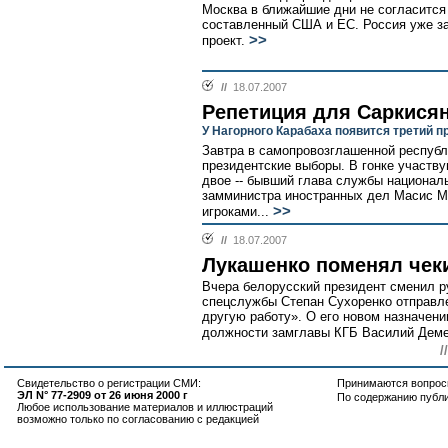
Москва в ближайшие дни не согласится
составленный США и ЕС. Россия уже за
>>
проект.
//
18.07.2007
Репетиция для Саркися
У Нагорного Карабаха появится третий п
Завтра в самопровозглашенной республ
президентские выборы. В гонке участву
двое -- бывший глава службы национал
замминистра иностранных дел Масис М
>>
игроками...
//
18.07.2007
Лукашенко поменял чек
Вчера белорусский президент сменил р
спецслужбы Степан Сухоренко отправле
другую работу». О его новом назначени
должности замглавы КГБ Василий Демен
/
Свидетельство о регистрации СМИ:
Принимаются вопросы
ЭЛ N° 77-2909 от 26 июня 2000 г
По содержанию публ
Любое использование материалов и иллюстраций
возможно только по согласованию с редакцией