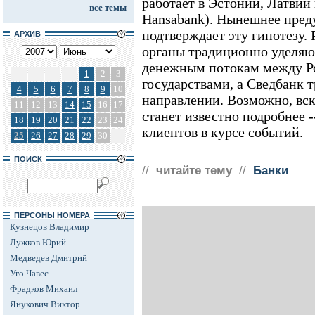
работает в Эстонии, Латвии
все темы
Hansabank). Нынешнее пред
подтверждает эту гипотезу.
АРХИВ
органы традиционно уделяю
денежным потокам между Р
1
2
3
государствами, а Сведбанк 
4
5
6
7
8
9
10
направлении. Возможно, вск
11
12
13
14
15
16
17
станет известно подробнее 
18
19
20
21
22
23
24
клиентов в курсе событий.
25
26
27
28
29
30
ПОИСК
//
читайте тему
//
Банки
ПЕРСОНЫ НОМЕРА
Кузнецов Владимир
Лужков Юрий
Медведев Дмитрий
Уго Чавес
Фрадков Михаил
Янукович Виктор