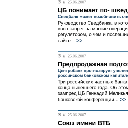
//
25.06.2007
ЦБ понимает по- швед
Сведбанк может возобновить оп
Руководство Сведбанка, в кот
ввел запрет на многие операц
регулятором, о чем и поспеши
>>
сайте...
//
25.06.2007
Предпродажная подго
Центробанк прогнозирует увели
российском банковском капитал
Три российских частных банка
конца нынешнего года. Об это
зампред ЦБ Геннадий Меликьян
>>
банковской конференции...
//
25.06.2007
Союз имени ВТБ