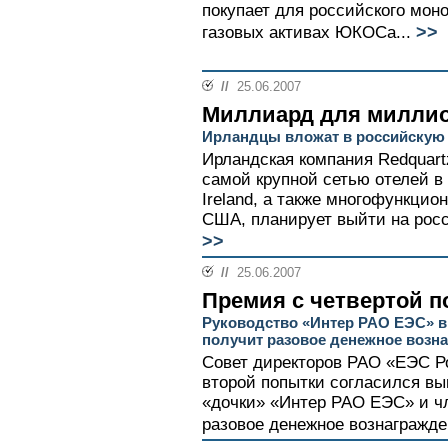
покупает для российского мон
>>
газовых активах ЮКОСа...
//
25.06.2007
Миллиард для милли
Ирландцы вложат в российскую
Ирландская компания Redquartz
самой крупной сетью отелей в 
Ireland, а также многофункци
США, планирует выйти на росс
>>
//
25.06.2007
Премия с четвертой 
Руководство «Интер РАО ЕЭС» 
получит разовое денежное возн
Совет директоров РАО «ЕЭС Р
второй попытки согласился в
«дочки» «Интер РАО ЕЭС» и чл
разовое денежное вознагражден