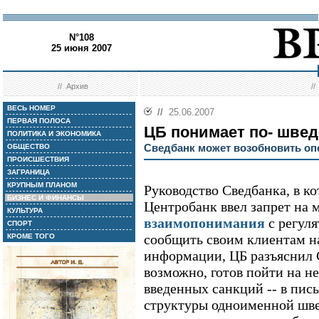
N°108
25 июня 2007
//
Архив
/
ВЕСЬ НОМЕР
//
25.06.2007
ПЕРВАЯ ПОЛОСА
ЦБ понимает по- швед
ПОЛИТИКА И ЭКОНОМИКА
Сведбанк может возобновить оп
ОБЩЕСТВО
ПРОИСШЕСТВИЯ
ЗАГРАНИЦА
КРУПНЫМ ПЛАНОМ
Руководство Сведбанка, в к
БИЗНЕС И ФИНАНСЫ
Центробанк ввел запрет на 
КУЛЬТУРА
взаимопонимания
с регуля
СПОРТ
сообщить своим клиентам на
КРОМЕ ТОГО
информации, ЦБ разъяснил С
возможно, готов пойти на н
введенных санкций -- в пис
структуры одноименной шв