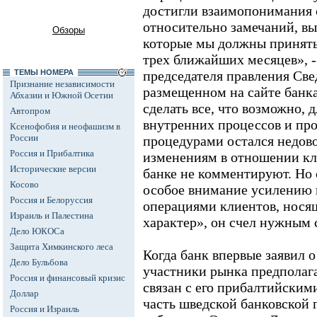
достигли взаимопонимания 
относительно замечаний, вы
Обзоры
которые мы должны принять 
трех ближайших месяцев», -
ТЕМЫ НОМЕРА
председателя правления Св
Признание независимости
размещенном на сайте банка
Абхазии и Южной Осетии
сделать все, что возможно,
Автопром
внутренних процессов и пр
Ксенофобия и неофашизм в
России
процедурами остался недово
Россия и Прибалтика
изменениям в отношении кли
Исторические версии
банке не комментируют. Но 
Косово
особое внимание усилению 
Россия и Белоруссия
операциями клиентов, нос
Израиль и Палестина
характер», он счел нужным 
Дело ЮКОСа
Защита Химкинского леса
Когда банк впервые заявил 
Дело Бульбова
участники рынка предполага
Россия и финансовый кризис
связан с его прибалтийским
Доллар
часть шведской банковской 
Россия и Израиль