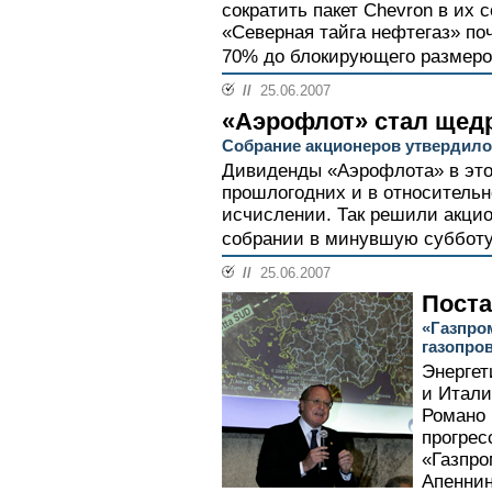
сократить пакет Chevron в их
«Северная тайга нефтегаз» поч
70% до блокирующего размеро
//
25.06.2007
«Аэрофлот» стал щед
Собрание акционеров утвердило
Дивиденды «Аэрофлота» в это
прошлогодних и в относительн
исчислении. Так решили акци
собрании в минувшую субботу.
//
25.06.2007
Поста
«Газпром
газопро
Энергет
и Итали
Романо 
прогрес
«Газпро
Апеннин