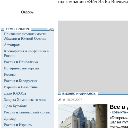
год компанию «Эйч Эл Би Внешауд
Обзоры
ТЕМЫ НОМЕРА
Признание независимости
Абхазии и Южной Осетии
Автопром
Ксенофобия и неофашизм в
России
Россия и Прибалтика
Исторические версии
Косово
Россия и Белоруссия
Израиль и Палестина
Дело ЮКОСа
БИЗНЕС И ФИНАНСЫ
Защита Химкинского леса
//
25.06.2007
Дело Бульбова
Все в
Россия и финансовый кризис
«Ковыкта»
«Газпром»
Доллар
шаг на пу
Россия и Израиль
менеджеры