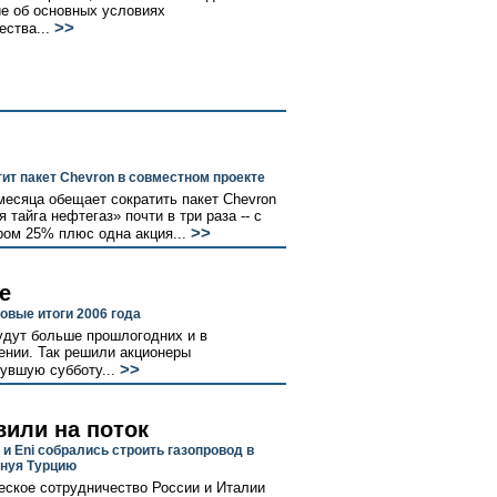
е об основных условиях
>>
ества...
тит пакет Chevron в совместном проекте
месяца обещает сократить пакет Chevron
тайга нефтегаз» почти в три раза -- с
>>
ом 25% плюс одна акция...
е
овые итоги 2006 года
удут больше прошлогодних и в
ении. Так решили акционеры
>>
увшую субботу...
вили на поток
и Eni собрались строить газопровод в
инуя Турцию
еское сотрудничество России и Италии