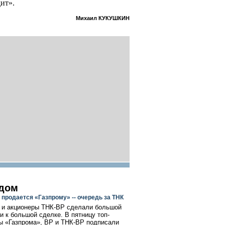
ит».
Михаил КУКУШКИН
 дом
 продается «Газпрому» -- очередь за ТНК
 и акционеры ТНК-ВР сделали большой
ти к большой сделке. В пятницу топ-
 «Газпрома», ВР и ТНК-ВР подписали