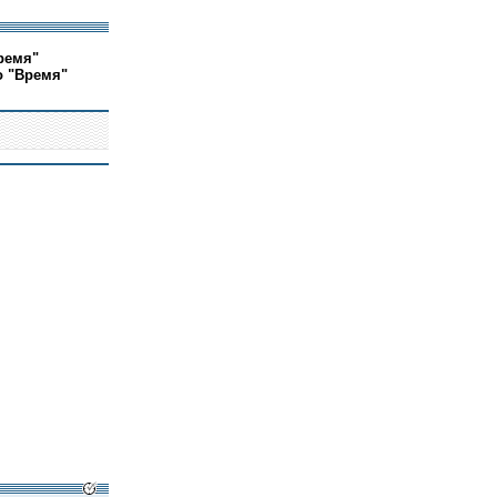
ремя"
о "Время"