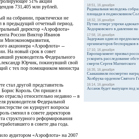
нтролирующее 51% акций
18:51, 16 декабря
дендов 731,405 млн рублей.
Радикальная молодежь собрал
площади в подмосковном Со
ый на собрании, практически не
18:32, 16 декабря
ал в предыдущий отчетный период.
Путин отверг упреки адвокат
Ходорковского в давлении на 
неральный директор «Аэрофлота»
ента России Виктор Иванов
17:58, 16 декабря
Задержан один из предполаг
ели Минэкономразвития,
организаторов беспорядков 
ого акционера «Аэрофлота» --
17:10, 16 декабря
и. На новый срок в совет
Европарламент призвал росси
бывший руководитель Федерального
ускорить расследование обст
 Александр Юрчик, покинувший свой
смерти Сергея Магнитского
ающий с тех пор помощником министра
16:35, 16 декабря
Саакашвили посмертно награ
Холбрука орденом Святого Г
е стал другой представитель
16:14, 16 декабря
Ассанж будет выпущен под з
а Борис Король. Он пришел в
 отрасль) относительно недавно -- в
теля руководителя Федеральной
нистерстве он курирует вопросы
роль сменил в совете директоров
нта структурного реформирования
работавшего в совете два года.
ило аудитором «Аэрофлота» на 2007