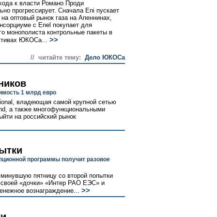
хода к власти Романо Проди
ьно прогрессирует. Сначала Eni пускает
 на оптовый рынок газа на Апеннинах,
онсорциуме с Enel покупает для
го монополиста контрольные пакеты в
>>
ктивах ЮКОСа...
// читайте тему:
Дело ЮКОСа
ников
мость 1 млрд евро
tional, владеющая самой крупной сетью
land, а также многофункциональными
ыйти на российский рынок
пытки
пционной программы получит разовое
 минувшую пятницу со второй попытки
 своей «дочки» «Интер РАО ЕЭС» и
>>
енежное вознаграждение...
ки