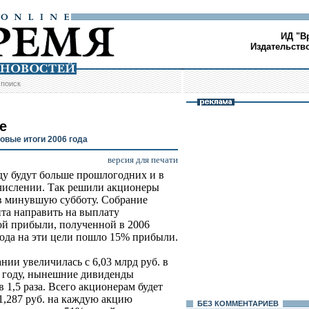
ИД "В
Издательств
/
поиск
е
овые итоги 2006 года
версия для печати
у будут больше прошлогодних и в
счислении. Так решили акционеры
в минувшую субботу. Собрание
та направить на выплату
ой прибыли, полученной в 2006
года на эти цели пошло 15% прибыли.
ии увеличилась с 6,03 млрд руб. в
06 году, нынешние дивиденды
 1,5 раза. Всего акционерам будет
 1,287 руб. на каждую акцию
БЕЗ КОМMЕНТАРИЕВ