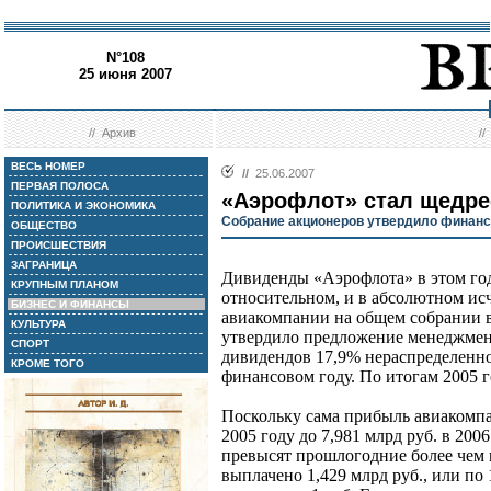
N°108
25 июня 2007
//
Архив
/
ВЕСЬ НОМЕР
//
25.06.2007
ПЕРВАЯ ПОЛОСА
«Аэрофлот» стал щедре
ПОЛИТИКА И ЭКОНОМИКА
Собрание акционеров утвердило финанс
ОБЩЕСТВО
ПРОИСШЕСТВИЯ
ЗАГРАНИЦА
Дивиденды «Аэрофлота» в этом год
КРУПНЫМ ПЛАНОМ
относительном, и в абсолютном и
БИЗНЕС И ФИНАНСЫ
авиакомпании на общем собрании 
КУЛЬТУРА
утвердило предложение менеджмен
СПОРТ
дивидендов 17,9% нераспределенн
КРОМЕ ТОГО
финансовом году. По итогам 2005 
Поскольку сама прибыль авиакомпан
2005 году до 7,981 млрд руб. в 20
превысят прошлогодние более чем в
выплачено 1,429 млрд руб., или по