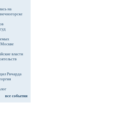
ась на
лнечногорске
ов
суд
аемых
в Москве
йские власти
оятельств
дил Ричарда
еоргия
алог
все события