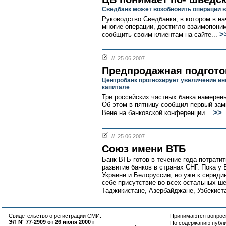
Сведбанк может возобновить операции 
Руководство Сведбанка, в котором в на
многие операции, достигло взаимопони
>
сообщить своим клиентам на сайте...
//
25.06.2007
Предпродажная подгото
Центробанк прогнозирует увеличение ин
капитале
Три российских частных банка намерены
Об этом в пятницу сообщил первый зам
>>
Вене на банковской конференции...
//
25.06.2007
Союз имени ВТБ
Банк ВТБ готов в течение года потратит
развитие банков в странах СНГ. Пока у 
Украине и Белоруссии, но уже к середи
себе присутствие во всех остальных шес
Таджикистане, Азербайджане, Узбекиста
Свидетельство о регистрации СМИ:
Принимаются вопросы
ЭЛ N° 77-2909 от 26 июня 2000 г
По содержанию публ