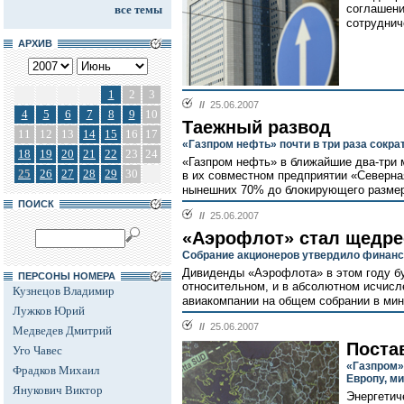
соглашени
все темы
сотруднич
АРХИВ
1
2
3
//
25.06.2007
4
5
6
7
8
9
10
Таежный развод
11
12
13
14
15
16
17
«Газпром нефть» почти в три раза сокра
18
19
20
21
22
23
24
«Газпром нефть» в ближайшие два-три 
25
26
27
28
29
30
в их совместном предприятии «Северная 
нынешних 70% до блокирующего размер
ПОИСК
//
25.06.2007
«Аэрофлот» стал щедре
Собрание акционеров утвердило финанс
Дивиденды «Аэрофлота» в этом году б
ПЕРСОНЫ НОМЕРА
относительном, и в абсолютном исчисл
Кузнецов Владимир
авиакомпании на общем собрании в мин
Лужков Юрий
//
25.06.2007
Медведев Дмитрий
Поста
Уго Чавес
«Газпром» 
Фрадков Михаил
Европу, м
Янукович Виктор
Энергетич