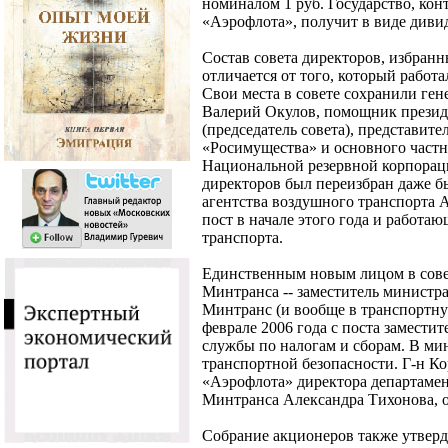
номиналом 1 руб. Государство, ко
«Аэрофлота», получит в виде диви
Состав совета директоров, избранн
отличается от того, который работ
Свои места в совете сохранили ге
Валерий Окулов, помощник презид
(председатель совета), представит
«Росимущества» и основного частн
Национальной резервной корпораци
директоров был переизбран даже 
агентства воздушного транспорта
пост в начале этого года и работ
транспорта.
Единственным новым лицом в совет
Минтранса -- заместитель министр
Минтранс (и вообще в транспортную
феврале 2006 года с поста замести
службы по налогам и сборам. В ми
транспортной безопасности. Г-н Ко
«Аэрофлота» директора департаме
Минтранса Александра Тихонова, от
Собрание акционеров также утверд