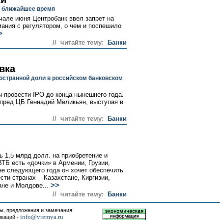
в ближайшее время
чале июня Центробанк ввел запрет на
мания с регулятором, о чем и поспешило
>
// читайте тему:
Банки
вка
остранной доли в российском банковском
 провести IPO до конца нынешнего года.
пред ЦБ Геннадий Меликьян, выступая в
// читайте тему:
Банки
ь 1,5 млрд долл. на приобретение и
ВТБ есть «дочки» в Армении, Грузии,
не следующего года он хочет обеспечить
ти странах -- Казахстане, Киргизии,
>>
не и Молдове...
// читайте тему:
Банки
, предложения и замечания:
info@vremya.ru
икаций -