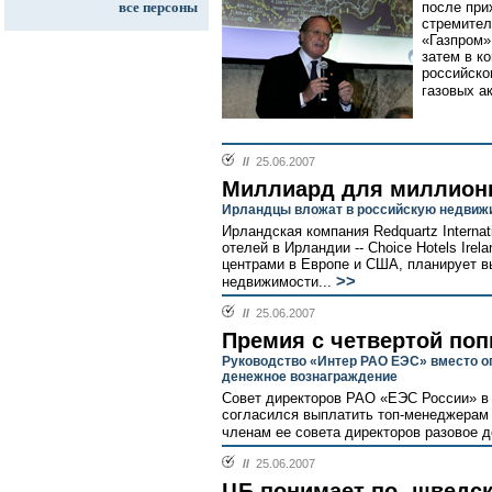
все персоны
после при
стремител
«Газпром»
затем в к
российско
газовых а
//
25.06.2007
Миллиард для миллион
Ирландцы вложат в российскую недвижи
Ирландская компания Redquartz Interna
отелей в Ирландии -- Choice Hotels Ire
центрами в Европе и США, планирует в
>>
недвижимости...
//
25.06.2007
Премия с четвертой по
Руководство «Интер РАО ЕЭС» вместо о
денежное вознаграждение
Совет директоров РАО «ЕЭС России» в
согласился выплатить топ-менеджерам
членам ее совета директоров разовое д
//
25.06.2007
ЦБ понимает по- шведс