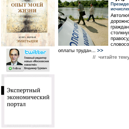
Президе
исчисле
Автолю
дорожно
граждан
столкн
правосу
словос
>>
оплаты труда»...
// читайте тему