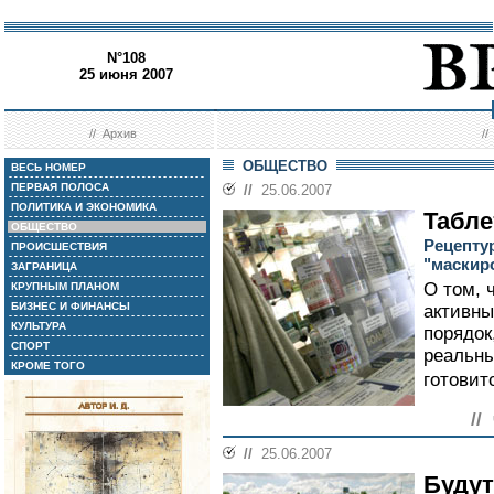
N°108
25 июня 2007
//
Архив
/
ОБЩЕСТВО
ВЕСЬ НОМЕР
ПЕРВАЯ ПОЛОСА
//
25.06.2007
ПОЛИТИКА И ЭКОНОМИКА
Табле
ОБЩЕСТВО
Рецепту
ПРОИСШЕСТВИЯ
"маскир
ЗАГРАНИЦА
О том, 
КРУПНЫМ ПЛАНОМ
БИЗНЕС И ФИНАНСЫ
активны
КУЛЬТУРА
порядок
СПОРТ
реальны
КРОМЕ ТОГО
готовит
//
//
25.06.2007
Будут