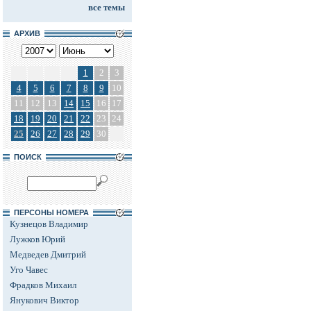
все темы
АРХИВ
1
2
3
4
5
6
7
8
9
10
11
12
13
14
15
16
17
18
19
20
21
22
23
24
25
26
27
28
29
30
ПОИСК
ПЕРСОНЫ НОМЕРА
Кузнецов Владимир
Лужков Юрий
Медведев Дмитрий
Уго Чавес
Фрадков Михаил
Янукович Виктор