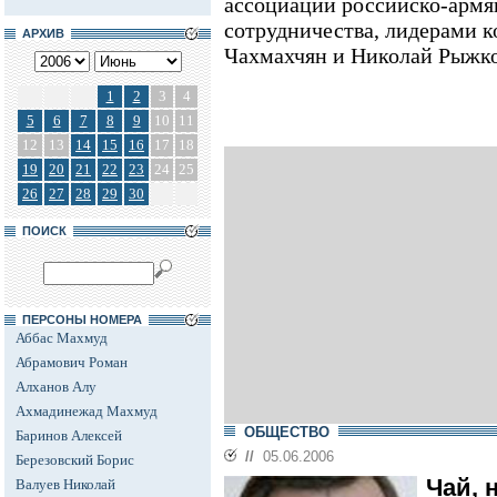
ассоциации российско-армя
сотрудничества, лидерами к
АРХИВ
Чахмахчян и Николай Рыжко
1
2
3
4
5
6
7
8
9
10
11
12
13
14
15
16
17
18
19
20
21
22
23
24
25
26
27
28
29
30
ПОИСК
ПЕРСОНЫ НОМЕРА
Аббас Махмуд
Абрамович Роман
Алханов Алу
Ахмадинежад Махмуд
ОБЩЕСТВО
Баринов Алексей
//
05.06.2006
Березовский Борис
Чай, 
Валуев Николай