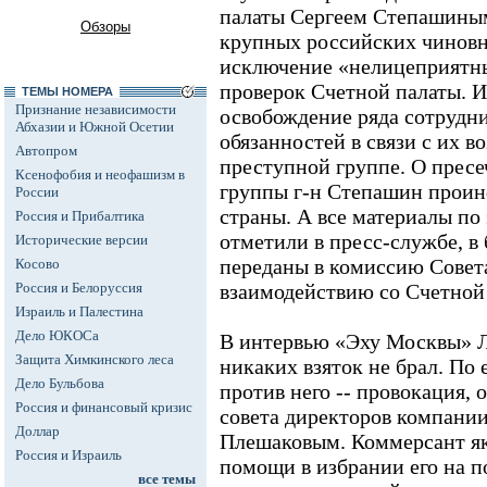
палаты Сергеем Степашиным
Обзоры
крупных российских чиновни
исключение «нелицеприятны
проверок Счетной палаты. И
ТЕМЫ НОМЕРА
Признание независимости
освобождение ряда сотрудн
Абхазии и Южной Осетии
обязанностей в связи с их 
Автопром
преступной группе. О пресе
Ксенофобия и неофашизм в
группы г-н Степашин проин
России
страны. А все материалы по
Россия и Прибалтика
отметили в пресс-службе, в
Исторические версии
переданы в комиссию Совет
Косово
Россия и Белоруссия
взаимодействию со Счетной
Израиль и Палестина
Дело ЮКОСа
В интервью «Эху Москвы» Л
Защита Химкинского леса
никаких взяток не брал. По
Дело Бульбова
против него -- провокация,
Россия и финансовый кризис
совета директоров компани
Доллар
Плешаковым. Коммерсант як
Россия и Израиль
помощи в избрании его на п
все темы