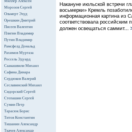
Миллер Алексей
Накануне июльской встречи гл
Морозов Сергей
восьмерки» Кремль позаботилс
Ольмерт Эхуд
информационная картина из С
Орешкин Дмитрий
соответствовала российским п
Писеев Валентин
должен освещаться саммит...
Плигин Владимир
Путин Владимир
Рамсфелд Дональд
Рахимов Муртаза
Россель Эдуард
Саакашвили Михаил
Сафина Динара
Сердюков Валерий
Сеславинский Михаил
Сидорский Сергей
Степашин Сергей
Сумин Петр
Тарасюк Борис
Титов Константин
Тишанин Александр
Ткачев Александр