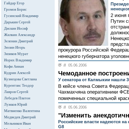
Гайдар Егор
Президе
ненецко
Громов Борис
2 июня 
Гусинский Владимир
Путин с
Дарькин Сергей
отстран
Дискин Иосиф
должно
Жилкин Александр
Ненецко
Зеленин Дмитрий
предста
Зюзин Игорь
прокурора Российской Федера
Зязиков Мурат
ненецкого губернатора уголовно
Иорих Владимир
//
05.06.2006
Кофи Аннан
Чемоданное построен
Кудрин Алексей
Кузнецова Светлана
У сенатора от Калмыкии нашли 
Курентзис Теодор
В кейсе члена Совета Федера
Чахмахчяна оперативники ФСБ
Лавров Сергей
помеченных специальной краск
Лебедев Платон
Лужков Юрий
//
05.06.2006
Матвиенко Валентина
"Изменить анекдотич
Медведев Дмитрий
Российские власти надеются на
Мельников Иван
G8