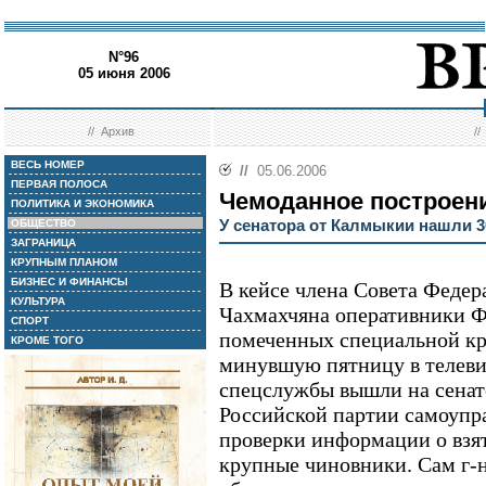
N°96
05 июня 2006
//
Архив
/
ВЕСЬ НОМЕР
//
05.06.2006
ПЕРВАЯ ПОЛОСА
Чемоданное построен
ПОЛИТИКА И ЭКОНОМИКА
У сенатора от Калмыкии нашли 
ОБЩЕСТВО
ЗАГРАНИЦА
КРУПНЫМ ПЛАНОМ
БИЗНЕС И ФИНАНСЫ
В кейсе члена Совета Феде
КУЛЬТУРА
Чахмахчяна оперативники Ф
СПОРТ
помеченных специальной кр
КРОМЕ ТОГО
минувшую пятницу в телеви
спецслужбы вышли на сенато
Российской партии самоупра
проверки информации о взят
крупные чиновники. Сам г-н