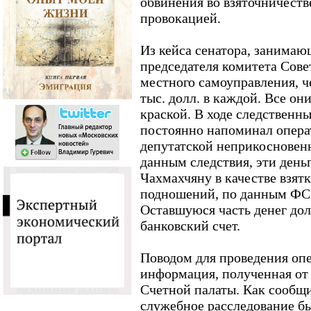
обвинения во взяточничест
провокацией.
Из кейса сенатора, занимаю
председателя комитета Сов
местного самоуправления, ч
тыс. долл. в каждой. Все о
краской. В ходе следственн
постоянно напоминал опера
депутатской неприкосновен
данным следствия, эти день
Чахмахчяну в качестве взят
подношений, по данным ФСБ,
Оставшуюся часть денег до
банковский счет.
Поводом для проведения оп
информация, полученная от
Счетной палаты. Как сообщ
служебное расследование б