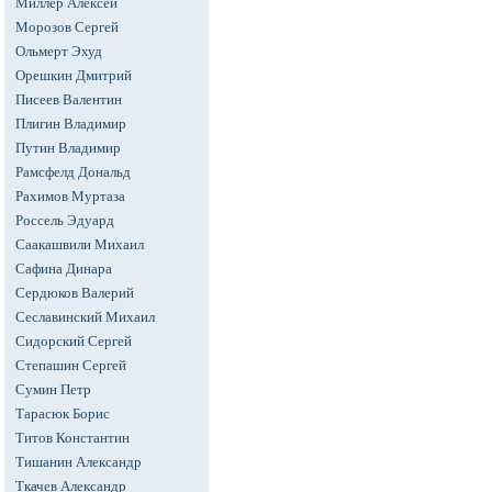
Миллер Алексей
Морозов Сергей
Ольмерт Эхуд
Орешкин Дмитрий
Писеев Валентин
Плигин Владимир
Путин Владимир
Рамсфелд Дональд
Рахимов Муртаза
Россель Эдуард
Саакашвили Михаил
Сафина Динара
Сердюков Валерий
Сеславинский Михаил
Сидорский Сергей
Степашин Сергей
Сумин Петр
Тарасюк Борис
Титов Константин
Тишанин Александр
Ткачев Александр