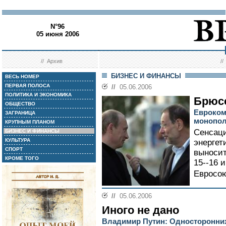
N°96
05 июня 2006
//
Архив
/
БИЗНЕС И ФИНАНСЫ
ВЕСЬ НОМЕР
ПЕРВАЯ ПОЛОСА
//
05.06.2006
ПОЛИТИКА И ЭКОНОМИКА
Брюс
ОБЩЕСТВО
Евроком
ЗАГРАНИЦА
монопол
КРУПНЫМ ПЛАНОМ
Сенсаци
БИЗНЕС И ФИНАНСЫ
КУЛЬТУРА
энергет
СПОРТ
выносит
КРОМЕ ТОГО
15--16 
Евросою
//
05.06.2006
Иного не дано
Владимир Путин: Односторонних 