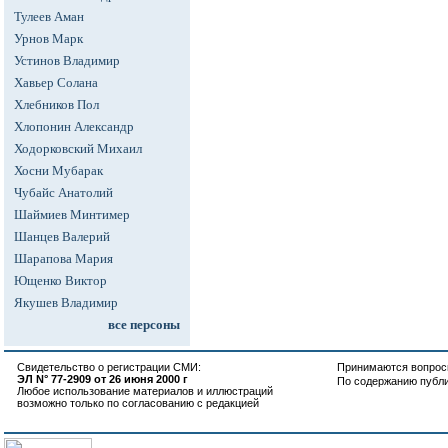
Тулеев Аман
Урнов Марк
Устинов Владимир
Хавьер Солана
Хлебников Пол
Хлопонин Александр
Ходорковский Михаил
Хосни Мубарак
Чубайс Анатолий
Шаймиев Минтимер
Шанцев Валерий
Шарапова Мария
Ющенко Виктор
Якушев Владимир
все персоны
Свидетельство о регистрации СМИ:
Принимаются вопросы
ЭЛ N° 77-2909 от 26 июня 2000 г
По содержанию публ
Любое использование материалов и иллюстраций
возможно только по согласованию с редакцией