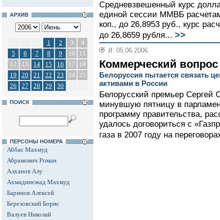
Средневзвешенный курс долла
единой сессии ММВБ расчетами
АРХИВ
коп., до 26,8953 руб., курс расч
>>
до 26,8659 рубля...
1
2
3
4
//
05.06.2006
5
6
7
8
9
10
11
Коммерческий вопрос
12
13
14
15
16
17
18
Белоруссия пытается связать ц
19
20
21
22
23
24
25
активами в России
26
27
28
29
30
Белорусский премьер Сергей С
ПОИСК
минувшую пятницу в парламен
программу правительства, расс
удалось договориться с «Газп
газа в 2007 году на переговора
ПЕРСОНЫ НОМЕРА
Аббас Махмуд
Абрамович Роман
Алханов Алу
Ахмадинежад Махмуд
Баринов Алексей
Березовский Борис
Валуев Николай