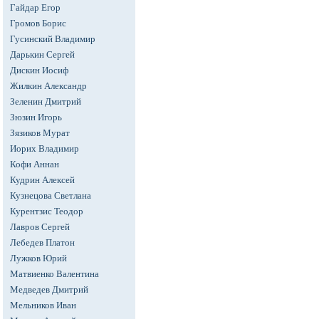
Гайдар Егор
Громов Борис
Гусинский Владимир
Дарькин Сергей
Дискин Иосиф
Жилкин Александр
Зеленин Дмитрий
Зюзин Игорь
Зязиков Мурат
Иорих Владимир
Кофи Аннан
Кудрин Алексей
Кузнецова Светлана
Курентзис Теодор
Лавров Сергей
Лебедев Платон
Лужков Юрий
Матвиенко Валентина
Медведев Дмитрий
Мельников Иван