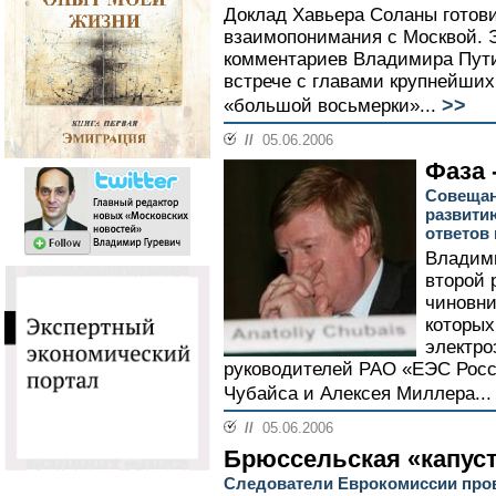
Доклад Хавьера Соланы готови
взаимопонимания с Москвой. Э
комментариев Владимира Пути
встрече с главами крупнейших
>>
«большой восьмерки»...
//
05.06.2006
Фаза 
Совещан
развити
ответов
Владим
второй 
чиновни
которых
электро
руководителей РАО «ЕЭС Росс
Чубайса и Алексея Миллера..
//
05.06.2006
Брюссельская «капус
Следователи Еврокомиссии про