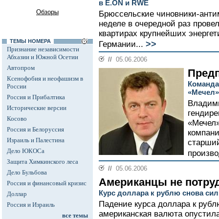
в E.ON и RWE
Обзоры
Брюссельские чиновники-анти
неделе в очередной раз прове
квартирах крупнейших энергет
ТЕМЫ НОМЕРА
>>
Германии...
Признание независимости
Абхазии и Южной Осетии
//
05.06.2006
Автопром
Пред
Ксенофобия и неофашизм в
Команда
России
«Мечел»
Россия и Прибалтика
Владими
Исторические версии
гендире
Косово
«Мечел»
Россия и Белоруссия
компани
Израиль и Палестина
старший
Дело ЮКОСа
произво
Защита Химкинского леса
//
05.06.2006
Дело Бульбова
Американцы не потру
Россия и финансовый кризис
Курс доллара к рублю снова сил
Доллар
Падение курса доллара к рубл
Россия и Израиль
американская валюта опустила
все темы