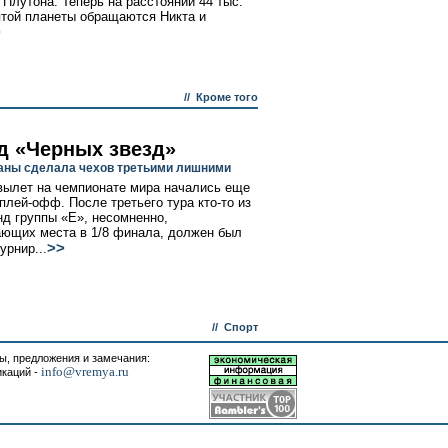
 Плутона. Теперь на расстоянии 44 тыс.
ятой планеты обращаются Никта и
>
//
Кроме того
д «Черных звезд»
аны сделала чехов третьими лишними
вылет на чемпионате мира начались еще
 плей-офф. После третьего тура кто-то из
нд группы «Е», несомненно,
ющих места в 1/8 финала, должен был
>>
урнир...
//
Спорт
, предложения и замечания:
info@vremya.ru
икаций -