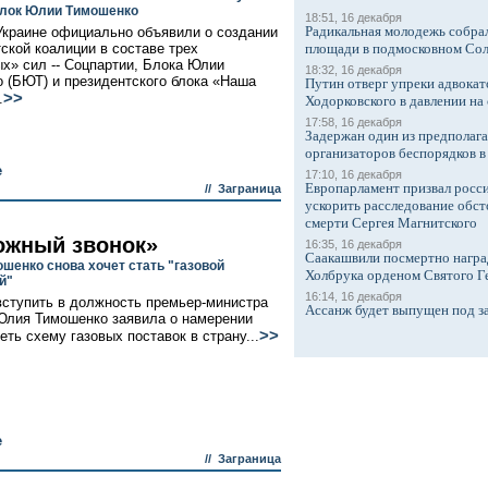
лок Юлии Тимошенко
18:51, 16 декабря
Радикальная молодежь собрал
Украине официально объявили о создании
ской коалиции в составе трех
площади в подмосковном Со
х» сил -- Соцпартии, Блока Юлии
18:32, 16 декабря
 (БЮТ) и президентского блока «Наша
Путин отверг упреки адвокат
>>
.
Ходорковского в давлении на 
17:58, 16 декабря
Задержан один из предполаг
организаторов беспорядков 
е
17:10, 16 декабря
Европарламент призвал росси
//
Заграница
ускорить расследование обст
смерти Сергея Магнитского
ожный звонок»
16:35, 16 декабря
Саакашвили посмертно награ
шенко снова хочет стать "газовой
Холбрука орденом Святого Г
й"
16:14, 16 декабря
вступить в должность премьер-министра
Ассанж будет выпущен под з
Юлия Тимошенко заявила о намерении
>>
еть схему газовых поставок в страну...
е
//
Заграница