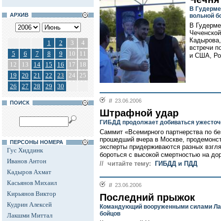
В Гудерме
АРХИВ
вольной б
В Гудерме
Чеченской
Кадырова,
1
2
3
4
встречи п
5
6
7
8
9
10
11
и США, Ро
12
13
14
15
16
17
18
19
20
21
22
23
24
25
26
27
28
29
30
//
23.06.2006
ПОИСК
Штрафной удар
ГИБДД продолжает добиваться ужесточ
Саммит «Всемирного партнерства по бе
прошедший вчера в Москве, продемонст
ПЕРСОНЫ НОМЕРА
эксперты придерживаются разных взгля
Гус Хиддинк
бороться с высокой смертностью на дор
Иванов Антон
// читайте тему:
ГИБДД и ПДД
Кадыров Ахмат
Касьянов Михаил
//
23.06.2006
Кирьянов Виктор
Последний прыжок
Кудрин Алексей
Командующий вооруженными силами Латв
бойцов
Лакшми Миттал