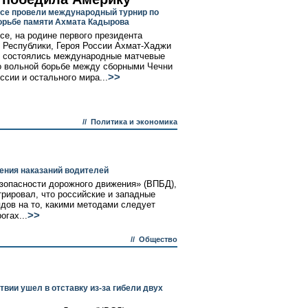
се провели международный турнир по
орьбе памяти Ахмата Кадырова
се, на родине первого президента
 Республики, Героя России Ахмат-Хаджи
 состоялись международные матчевые
о вольной борьбе между сборными Чечни
>>
ссии и остального мира...
//
Политика и экономика
ения наказаний водителей
зопасности дорожного движения» (ВПБД),
рировал, что российские и западные
дов на то, какими методами следует
>>
огах...
//
Общество
ии ушел в отставку из-за гибели двух