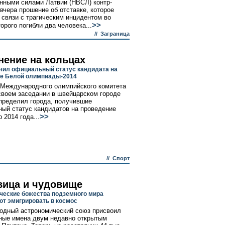
ными силами Латвии (НВСЛ) контр-
вчера прошение об отставке, которое
 связи с трагическим инцидентом во
>>
орого погибли два человека...
//
Заграница
нение на кольцах
чил официальный статус кандидата на
е Белой олимпиады-2014
Международного олимпийского комитета
своем заседании в швейцарском городе
пределил города, получившие
ый статус кандидатов на проведение
>>
 2014 года...
//
Спорт
вица и чудовище
ческие божества подземного мира
т эмигрировать в космос
дный астрономический союз присвоил
ые имена двум недавно открытым