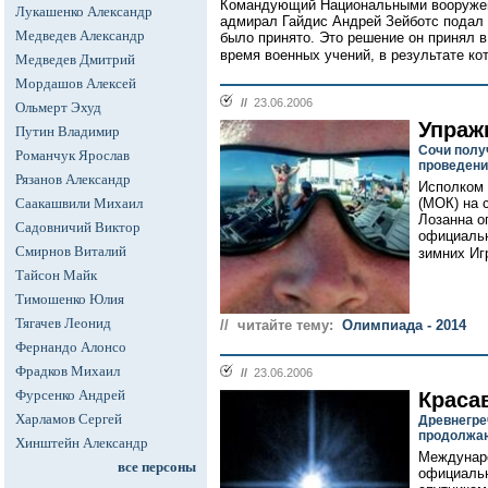
Командующий Национальными вооружен
Лукашенко Александр
адмирал Гайдис Андрей Зейботс подал 
Медведев Александр
было принято. Это решение он принял в
время военных учений, в результате кот
Медведев Дмитрий
Мордашов Алексей
//
23.06.2006
Ольмерт Эхуд
Упраж
Путин Владимир
Сочи полу
Романчук Ярослав
проведени
Рязанов Александр
Исполком 
Саакашвили Михаил
(МОК) на 
Лозанна о
Садовничий Виктор
официальн
Смирнов Виталий
зимних Игр
Тайсон Майк
Тимошенко Юлия
Тягачев Леонид
// читайте тему:
Олимпиада - 2014
Фернандо Алонсо
Фрадков Михаил
//
23.06.2006
Фурсенко Андрей
Краса
Харламов Сергей
Древнегре
продолжаю
Хинштейн Александр
Междунаро
все персоны
официальн