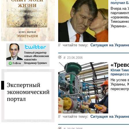
получил Б
Вчера на 
парламент
«оранжевы
Тимошенко
Украина»..
// читайте тему:
Ситуация на Украин
//
23.06.2006
«Трев
Юлия Тимо
принцессо
Не успев 
Украины, 
пересмотр
// читайте тему:
Ситуация на Украин