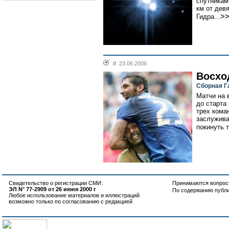
спутникам
км от дев
>
Гидра...
//
23.06.2006
Восхо
Сборная Г
Матчи на 
до старта
трех кома
заслужива
покинуть т
Свидетельство о регистрации СМИ:
Принимаются вопросы
ЭЛ N° 77-2909 от 26 июня 2000 г
По содержанию публ
Любое использование материалов и иллюстраций
возможно только по согласованию с редакцией