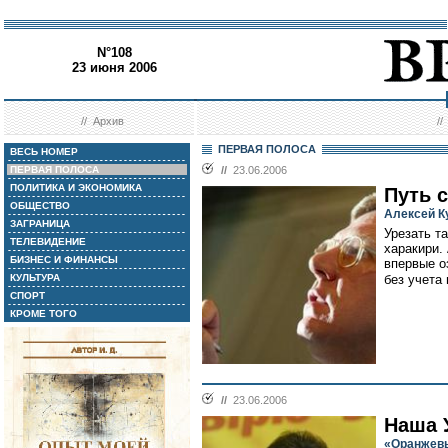
N°108
23 июня 2006
//
Архив
/
ПЕРВАЯ ПОЛОСА
ВЕСЬ НОМЕР
ПЕРВАЯ ПОЛОСА
//
23.06.2006
ПОЛИТИКА И ЭКОНОМИКА
Путь 
ОБЩЕСТВО
Алексей К
ЗАГРАНИЦА
Урезать т
ТЕЛЕВИДЕНИЕ
харакири.
БИЗНЕС И ФИНАНСЫ
впервые о
КУЛЬТУРА
без учета
СПОРТ
КРОМЕ ТОГО
//
23.06.2006
Наша 
«Оранжевы