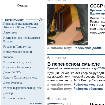
//
23.06.2006
СССР 
Обзоры
Правитель
Парижски
Вчера ста
ТЕМЫ НОМЕРА
Россия по
Признание независимости
СССР Пари
Абхазии и Южной Осетии
еще в нач
Автопром
млрд долл.
Ксенофобия и неофашизм в
России
Россия и Прибалтика
// читайте тему:
Российские долги
Исторические версии
Косово
//
23.06.2006
Россия и Белоруссия
В переносном смысле
Израиль и Палестина
Единый экзамен могут отложить до 2009
Дело ЮКОСа
Идущий несколько лет спор вокруг еди
на высший политический уровень. Вчер
Защита Химкинского леса
министром ректор МГУ Виктор Садовнич
Дело Бульбова
// читайте тему:
Реформа культуры
Россия и финансовый кризис
// читайте тему:
Реформа образовани
Доллар
Россия и Израиль
//
23.06.2006
все темы
Чечня