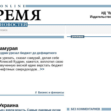
ИД "В
Издательств
/
поиск
самурая
удрин урезал бюджет до дефицитного
ак урезать, сказал самурай, делая себе
 Алексей Кудрин, кажется, воплотил свою
звученную весной идею верстать бюджет
>>
 нефтяных сверхдоходов...
//
Бизнес и финансы
Украина
БЕЗ КОМMЕНТАРИЕВ
е» взяли власть. Самые лакомые куски