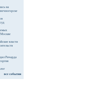
ась на
лнечногорске
ов
суд
аемых
в Москве
йские власти
оятельств
дил Ричарда
еоргия
алог
все события