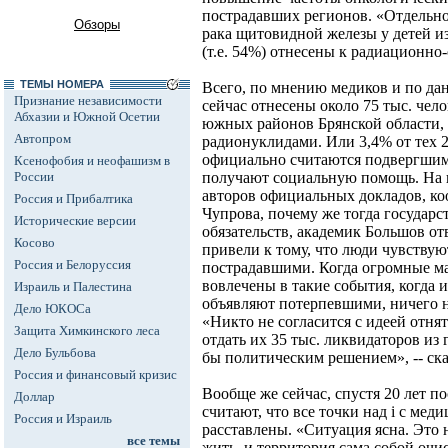
пострадавших регионов. «Отдельно
Обзоры
рака щитовидной железы у детей из
(т.е. 54%) отнесены к радиационно
ТЕМЫ НОМЕРА
Всего, по мнению медиков и по да
Признание независимости
сейчас отнесены около 75 тыс. чел
Абхазии и Южной Осетии
южных районов Брянской области, 
Автопром
радионуклидами. Или 3,4% от тех 2
официально считаются подвергшим
Ксенофобия и неофашизм в
России
получают социальную помощь. На 
авторов официальных докладов, к
Россия и Прибалтика
Чупрова, почему же тогда государс
Исторические версии
обязательств, академик Большов о
Косово
привели к тому, что люди чувствую
Россия и Белоруссия
пострадавшими. Когда огромные ма
вовлечены в такие события, когда и
Израиль и Палестина
объявляют потерпевшими, ничего не
Дело ЮКОСа
«Никто не согласится с идеей отня
Защита Химкинского леса
отдать их 35 тыс. ликвидаторов из
Дело Бульбова
бы политическим решением», -- ск
Россия и финансовый кризис
Вообще же сейчас, спустя 20 лет п
Доллар
считают, что все точки над i с мед
Россия и Израиль
расставлены. «Ситуация ясна. Это 
все темы
жить, и территория сама собой очи