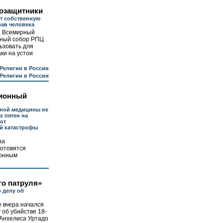
озащитники
т собственную
ав человека
Х Всемирный
дный собор РПЦ
ьзовать для
ки на устои
Религии в России
Религии в России
ионный
ной медицины не
х пятен на
от
й катастрофы
на
готовятся
онным
о патруля»
 делу об
 вчера начался
об убийстве 18-
 Анхелиса Уртадо