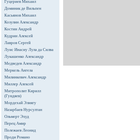
Гуцериев Михаил
Доминик де Вильпен
Касьянов Михаил
Козулин Александр
Костин Андрей
Кудрин Алексей
Лавров Сергей
Луис Инасиу Лула да Силва
Лукашенко Александр
Медведев Александр
Меркель Ангела
Милинкевич Александр
Миллер Алексей
Митрополит Кирилл
(Гундяев)
Мордехай Элиягу
Назарбаев Нурсултан
Ольмерт Эхуд
Перец Амир
Полежаев Леонид
Проди Романо