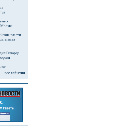
ов
суд
аемых
в Москве
йские власти
оятельств
дил Ричарда
еоргия
алог
все события