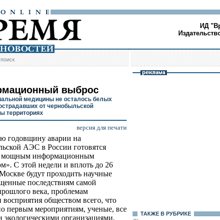
ИД "В
Издательств
/
поиск
мационный выброс
альной медицины не осталось белых
пострадавших от чернобыльской
ы территориях
версия для печати
ю годовщину аварии на
ьской АЭС в России готовятся
ь мощным информационным
м». С этой недели и вплоть до 26
 Москве будут проходить научные
щенные последствиям самой
прошлого века, проблемам
 восприятия обществом всего, что
по первым мероприятиям, ученые, все
ТАКЖЕ В РУБРИКЕ
и экологическими организациями,