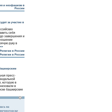
я и неофашизм в
России
удят за участие в
оссийских
авить себя
 до завершения и
тношении
рячую руку в
>>
Религии в России
Религии в России
 башкирским
ная пресс-
кандальной
, которую в
анизовали в
ске башкирские
ась на
лнечногорске