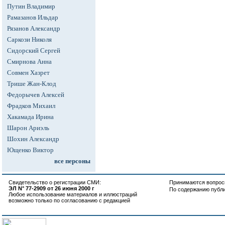
Путин Владимир
Рамазанов Ильдар
Рязанов Александр
Саркози Николя
Сидорский Сергей
Смирнова Анна
Совмен Хазрет
Трише Жан-Клод
Федорычев Алексей
Фрадков Михаил
Хакамада Ирина
Шарон Ариэль
Шохин Александр
Ющенко Виктор
все персоны
Свидетельство о регистрации СМИ:
Принимаются вопросы
ЭЛ N° 77-2909 от 26 июня 2000 г
По содержанию публ
Любое использование материалов и иллюстраций
возможно только по согласованию с редакцией