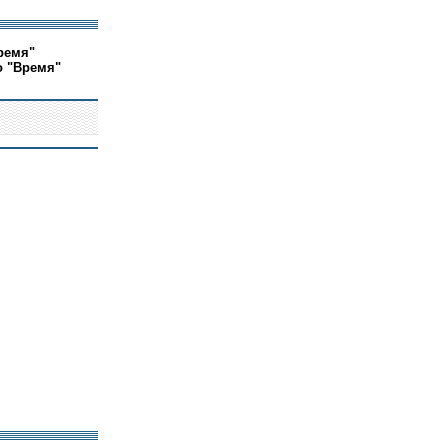
ремя"
о "Время"