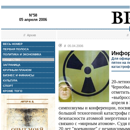
N°58
05 апреля 2006
//
Архив
/
ВЕСЬ НОМЕР
//
05.04.2006
ПЕРВАЯ ПОЛОСА
Инфор
ПОЛИТИКА И ЭКОНОМИКА
Для офици
ОБЩЕСТВО
пятен на 
ЗАГРАНИЦА
катастроф
КРУПНЫМ ПЛАНОМ
БИЗНЕС И ФИНАНСЫ
КУЛЬТУРА
20-летню
СПОРТ
Чернобыл
КРОМЕ ТОГО
отметит
«выбросо
апреля в
симпозиумы и конференции, посвя
большой техногенной катастрофы 
безопасности атомной энергетики и
связано с «мирным атомом». Судя 
20 лет "воевавшие" с независимым