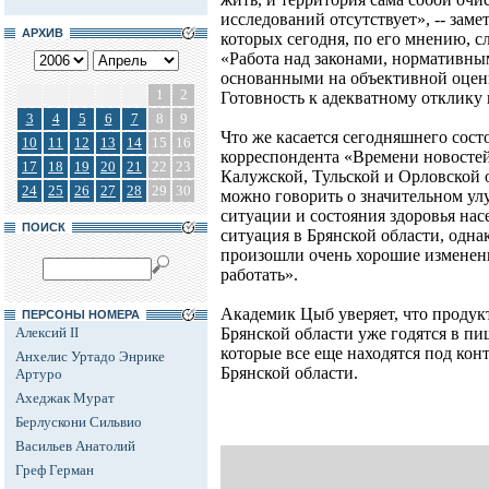
исследований отсутствует», -- зам
АРХИВ
которых сегодня, по его мнению, с
«Работа над законами, нормативны
основанными на объективной оценке
1
2
Готовность к адекватному отклику
3
4
5
6
7
8
9
Что же касается сегодняшнего сост
10
11
12
13
14
15
16
корреспондента «Времени новостей
17
18
19
20
21
22
23
Калужской, Тульской и Орловской о
24
25
26
27
28
29
30
можно говорить о значительном ул
ситуации и состояния здоровья нас
ПОИСК
ситуация в Брянской области, одна
произошли очень хорошие изменен
работать».
Академик Цыб уверяет, что продук
ПЕРСОНЫ НОМЕРА
Алексий II
Брянской области уже годятся в пи
которые все еще находятся под кон
Анхелис Уртадо Энрике
Брянской области.
Артуро
Ахеджак Мурат
Берлускони Сильвио
Васильев Анатолий
Греф Герман