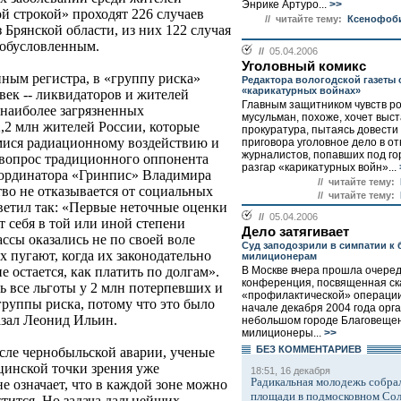
Энрике Артуро...
>>
й строкой» проходят 226 случаев
// читайте тему:
Ксенофоби
 Брянской области, из них 122 случая
-обусловленным.
//
05.04.2006
Уголовный комикс
нным регистра, в «группу риска»
Редактора вологодской газеты с
«карикатурных войнах»
овек -- ликвидаторов и жителей
Главным защитником чувств р
наиболее загрязненных
мусульман, похоже, хочет выст
,2 млн жителей России, которые
прокуратура, пытаясь довести
ися радиационному воздействию и
приговора уголовное дело в о
журналистов, попавших под го
вопрос традиционного оппонента
разгар «карикатурных войн»...
оординатора «Гринпис» Владимира
// читайте тему:
тво не отказывается от социальных
// читайте тему:
тветил так: «Первые неточные оценки
//
05.04.2006
т себя в той или иной степени
Дело затягивает
ссы оказались не по своей воле
Суд заподозрили в симпатии к
х пугают, когда их законодательно
милиционерам
В Москве вчера прошла очеред
 остается, как платить по долгам».
конференция, посвященная с
ть все льготы у 2 млн потерпевших и
«профилактической» операции
 группы риска, потому что это было
начале декабря 2004 года орг
азал Леонид Ильин.
небольшом городе Благовещен
милиционеры...
>>
БЕЗ КОМMЕНТАРИЕВ
осле чернобыльской аварии, ученые
ицинской точки зрения уже
18:51, 16 декабря
Радикальная молодежь собрал
не означает, что в каждой зоне можно
площади в подмосковном Со
стится. Но задача дальнейших