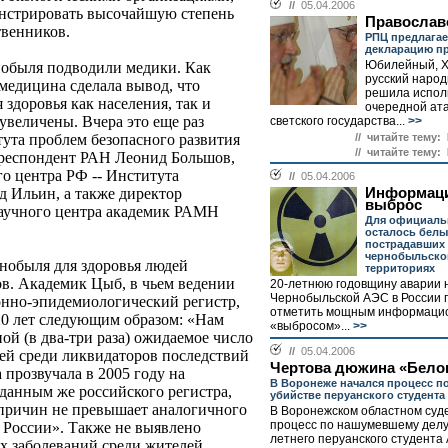
//
05.04.2006
онстрировать высочайшую степень
Православ
твенников.
РПЦ предлагае
декларацию пр
Юбилейный, 
нобыля подводили медики. Как
русский наро
медицина сделала вывод, что
решила испол
 здоровья как населения, так и
очередной ата
увеличены. Вчера это еще раз
светского государства...
>>
// читайте тему:
тута проблем безопасного развития
// читайте тему:
рреспондент РАН Леонид Большов,
го центра РФ -- Института
//
05.04.2006
Информац
 Ильин, а также директор
выброс
аучного центра академик РАМН
Для официаль
осталось белы
пострадавших 
чернобыльско
нобыля для здоровья людей
территориях
ов. Академик Цыб, в чьем ведении
20-летнюю годовщину аварии 
Чернобыльской АЭС в России 
нно-эпидемиологический регистр,
отметить мощным информаци
0 лет следующим образом: «Нам
«выбросом»...
>>
ой (в два-три раза) ожидаемое число
//
05.04.2006
ей среди ликвидаторов последствий
Чертова дюжина «Белог
а прозвучала в 2005 году на
В Воронеже начался процесс по
данным же российского регистра,
убийстве перуанского студента
 причин не превышает аналогичного
В Воронежском областном суде
процесс по нашумевшему делу 
 России». Также не выявлено
летнего перуанского студента
х заболеваний среди жителей