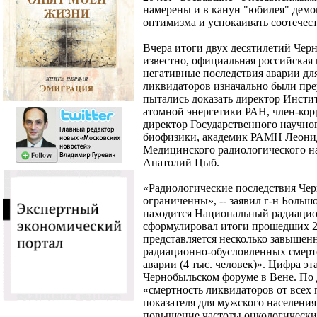
намерены и в канун "юбилея" дем
оптимизма и успокаивать соотечес
Вчера итоги двух десятилетий Чер
известно, официальная российская 
негативные последствия аварии для
ликвидаторов изначально были пре
пытались доказать директор Инсти
атомной энергетики РАН, член-ко
директор Государственного научно
биофизики, академик РАМН Леонид
Медицинского радиологического н
Анатолий Цыб.
«Радиологические последствия Чер
ограниченны», -- заявил г-н Больш
находится Национальный радиацио
сформулировал итоги прошедших 2
представляется несколько завышенн
радиационно-обусловленных смерт
аварии (4 тыс. человек)». Цифра эт
Чернобыльском форуме в Вене. По 
«смертность ликвидаторов от всех
показателя для мужского населения
повышение частоты онкологически