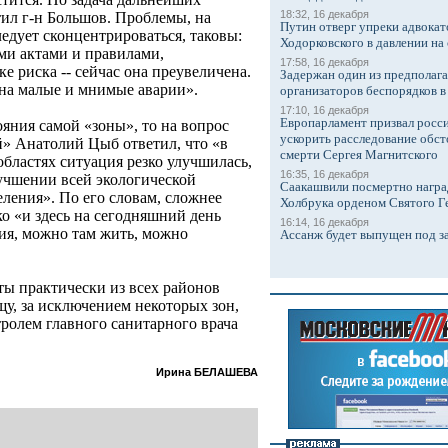
18:32, 16 декабря
етил г-н Большов. Проблемы, на
Путин отверг упреки адвокат
ледует сконцентрироваться, таковы:
Ходорковского в давлении на 
ми актами и правилами,
17:58, 16 декабря
 риска -- сейчас она преувеличена.
Задержан один из предполаг
 на малые и мнимые аварии».
организаторов беспорядков 
17:10, 16 декабря
Европарламент призвал росси
ояния самой «зоны», то на вопрос
ускорить расследование обст
» Анатолий Цыб ответил, что «в
смерти Сергея Магнитского
бластях ситуация резко улучшилась,
16:35, 16 декабря
учшении всей экологической
Саакашвили посмертно награ
еления». По его словам, сложнее
Холбрука орденом Святого Г
ко «и здесь на сегодняшний день
16:14, 16 декабря
ия, можно там жить, можно
Ассанж будет выпущен под з
ты практически из всех районов
щу, за исключением некоторых зон,
тролем главного санитарного врача
Ирина БЕЛАШЕВА