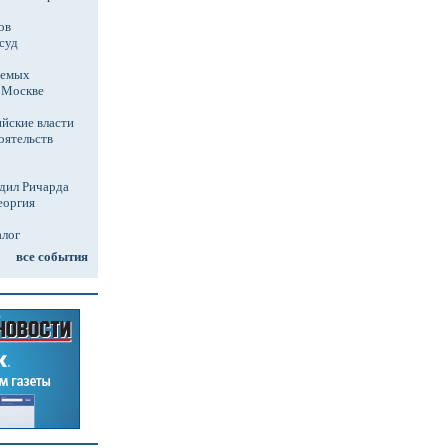
ов
суд
аемых
в Москве
йские власти
оятельств
дил Ричарда
еоргия
алог
все события