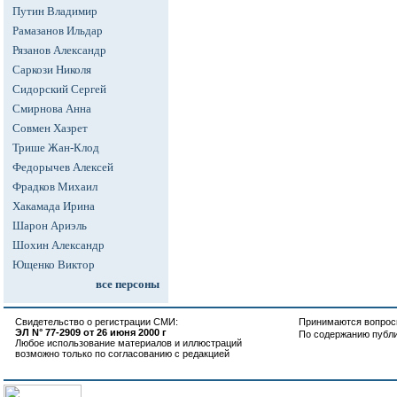
Путин Владимир
Рамазанов Ильдар
Рязанов Александр
Саркози Николя
Сидорский Сергей
Смирнова Анна
Совмен Хазрет
Трише Жан-Клод
Федорычев Алексей
Фрадков Михаил
Хакамада Ирина
Шарон Ариэль
Шохин Александр
Ющенко Виктор
все персоны
Свидетельство о регистрации СМИ:
Принимаются вопросы
ЭЛ N° 77-2909 от 26 июня 2000 г
По содержанию публ
Любое использование материалов и иллюстраций
возможно только по согласованию с редакцией