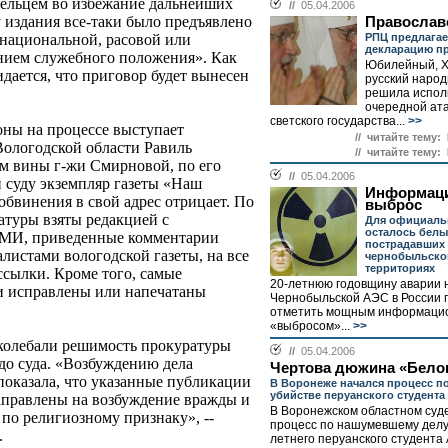
дельцем во избежание дальнейших
//
05.04.2006
 издания все-таки было предъявлено
Православ
РПЦ предлагае
 национальной, расовой или
декларацию пр
нием служебного положения». Как
Юбилейный, 
дается, что приговор будет вынесен
русский наро
решила испол
очередной ата
светского государства...
>>
ны на процессе выступает
// читайте тему:
Вологодской области Равиль
// читайте тему:
м вины г-жи Смирновой, по его
//
05.04.2006
 суду экземпляр газеты «Наш
Информац
обвинения в свой адрес отрицает. По
выброс
катуры взяты редакцией с
Для официаль
осталось белы
СМИ, приведенные комментарии
пострадавших 
листами вологодской газеты, на все
чернобыльско
территориях
сылки. Кроме того, самые
20-летнюю годовщину аварии 
и исправлены или напечатаны
Чернобыльской АЭС в России 
отметить мощным информаци
«выбросом»...
>>
колебали решимость прокуратуры
//
05.04.2006
до суда. «Возбуждению дела
Чертова дюжина «Белог
показала, что указанные публикации
В Воронеже начался процесс по
убийстве перуанского студента
аправлены на возбуждение вражды и
В Воронежском областном суде
по религиозному признаку», --
процесс по нашумевшему делу 
.
летнего перуанского студента