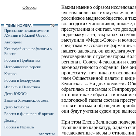
Каким именно образом исследовала
Обзоры
чувства вологодских мусульман, в 
российское медиасообщество, а та
вологодских чиновников, похоже, 
ТЕМЫ НОМЕРА
преступления и считает, что доводи
Признание независимости
поддержку газет, закрытых за пуб
Абхазии и Южной Осетии
выступили «Медиа-Союз» и комис
Автопром
средствам массовой информации. 
Ксенофобия и неофашизм в
нашего адвоката, он консультируе
России
разговаривали с губернатором Воло
Россия и Прибалтика
региона в Совете Федерации и с д
Исторические версии
законодательного собрания. Все он
процесса тут нет никаких основани
Косово
член Общественной палаты и вице
Россия и Белоруссия
Зелинская. -- На днях комиссия О
Израиль и Палестина
обратилась с письмом к Генпрокур
Дело ЮКОСа
котором также обратила внимание н
вологодской газеты состава престу
Защита Химкинского леса
что все письма и обращения приобщ
Дело Бульбова
они будут учтены судом при вынес
Россия и финансовый кризис
Доллар
При этом Елена Зелинская подчерк
Россия и Израиль
публикацию карикатур, однако счи
«неадекватные» меры в отношении 
все темы