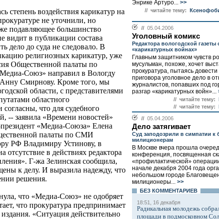
Энрике Артуро...
>>
// читайте тему:
Ксенофоби
сь степень воздействия карикатур на
прокуратуре не уточнили, но
//
05.04.2006
кже подавляющее большинство
Уголовный комикс
не видит в публикации состава
Редактора вологодской газеты с
ть дело до суда не следовало. В
«карикатурных войнах»
ликацию религиозных карикатур, уже
Главным защитником чувств р
сия Общественной палаты по
мусульман, похоже, хочет выст
прокуратура, пытаясь довести
«Медиа-Союз» направил в Вологду
приговора уголовное дело в о
т Анну Смирнову. Кроме того, мы
журналистов, попавших под го
годской области, с представителями
разгар «карикатурных войн»...
епутатами областного
// читайте тему:
// читайте тему:
и согласны, что для судебного
й, -- заявила «Времени новостей»
//
05.04.2006
-президент «Медиа-Союза» Елена
Дело затягивает
бщественной палаты по СМИ
Суд заподозрили в симпатии к
милиционерам
ору РФ Владимиру Устинову, в
В Москве вчера прошла очеред
а отсутствие в действиях редактора
конференция, посвященная с
пления». Г-жа Зелинская сообщила,
«профилактической» операции
начале декабря 2004 года орг
ены к делу. И выразила надежду, что
небольшом городе Благовещен
ении решения.
милиционеры...
>>
БЕЗ КОМMЕНТАРИЕВ
нула, что «Медиа-Союз» не одобряет
18:51, 16 декабря
тает, что прокуратура предпринимает
Радикальная молодежь собрал
издания. «Ситуация действительно
площади в подмосковном Со