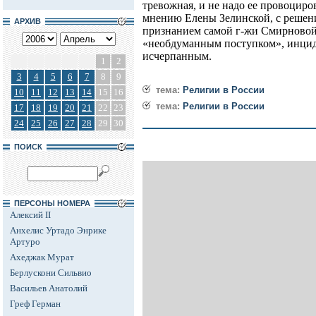
тревожная, и не надо ее провоциров
мнению Елены Зелинской, с решени
АРХИВ
признанием самой г-жи Смирновой
«необдуманным поступком», инцид
исчерпанным.
1
2
3
4
5
6
7
8
9
тема:
Религии в России
10
11
12
13
14
15
16
тема:
Религии в России
17
18
19
20
21
22
23
24
25
26
27
28
29
30
ПОИСК
ПЕРСОНЫ НОМЕРА
Алексий II
Анхелис Уртадо Энрике
Артуро
Ахеджак Мурат
Берлускони Сильвио
Васильев Анатолий
Греф Герман