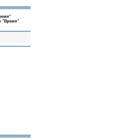
ремя"
о "Время"