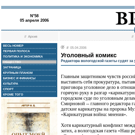
N°58
05 апреля 2006
//
Архив
/
ВЕСЬ НОМЕР
//
05.04.2006
ПЕРВАЯ ПОЛОСА
Уголовный комикс
ПОЛИТИКА И ЭКОНОМИКА
Редактора вологодской газеты судят за
ОБЩЕСТВО
ЗАГРАНИЦА
КРУПНЫМ ПЛАНОМ
Главным защитником чувств россий
БИЗНЕС И ФИНАНСЫ
выставить себя прокуратура, пытая
КУЛЬТУРА
приговора уголовное дело в отно
СПОРТ
горячую руку в разгар «карикатур
КРОМЕ ТОГО
городском суде по уголовным дела
Смирновой -- главного редактора 
датские карикатуры на пророка Му
«Карикатурная война: мнения».
Хотя карикатурный конфликт межд
затих, а вологодская газета «Наш 