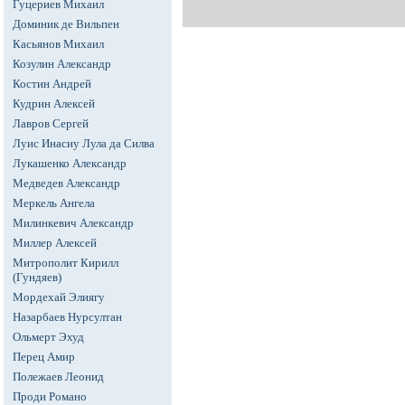
Гуцериев Михаил
Доминик де Вильпен
Касьянов Михаил
Козулин Александр
Костин Андрей
Кудрин Алексей
Лавров Сергей
Луис Инасиу Лула да Силва
Лукашенко Александр
Медведев Александр
Меркель Ангела
Милинкевич Александр
Миллер Алексей
Митрополит Кирилл
(Гундяев)
Мордехай Элиягу
Назарбаев Нурсултан
Ольмерт Эхуд
Перец Амир
Полежаев Леонид
Проди Романо