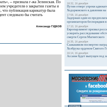
ать», -- признала г-жа Зелинская. По
18:32, 16 декабря
ем учредителя о закрытии газеты и
Путин отверг упреки адвокат
Ходорковского в давлении на 
, что публикация карикатур была
ент следовало бы считать
17:58, 16 декабря
Задержан один из предполаг
организаторов беспорядков 
17:10, 16 декабря
Александр ГУДКОВ
Европарламент призвал росси
ускорить расследование обст
смерти Сергея Магнитского
16:35, 16 декабря
Саакашвили посмертно награ
Холбрука орденом Святого Г
16:14, 16 декабря
Ассанж будет выпущен под з