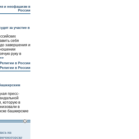
я и неофашизм в
России
удят за участие в
оссийских
авить себя
 до завершения и
тношении
рячую руку в
>>
Религии в России
Религии в России
 башкирским
ная пресс-
кандальной
, которую в
анизовали в
ске башкирские
ась на
лнечногорске