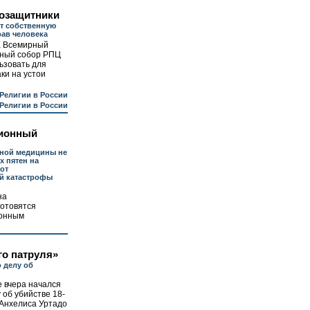
озащитники
т собственную
ав человека
Х Всемирный
дный собор РПЦ
ьзовать для
ки на устои
Религии в России
Религии в России
ионный
ной медицины не
х пятен на
от
й катастрофы
на
готовятся
онным
о патруля»
 делу об
 вчера начался
об убийстве 18-
 Анхелиса Уртадо