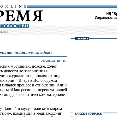
ИД "В
Издательств
/
поиск
 участие в «карикатурных войнах»
версия для печати
ских мусульман, похоже, хочет
сь довести до завершения и
шении журналистов, попавших под
ных войн». Вчера в Вологодском
м начался процесс в отношении Анны
газеты «Hаш регион», перепечатавшей
хаммада в аналитическом материале
у Данией и мусульманским миром
регион», входившая в медиахолдинг
ТАКЖЕ В РУБРИКЕ