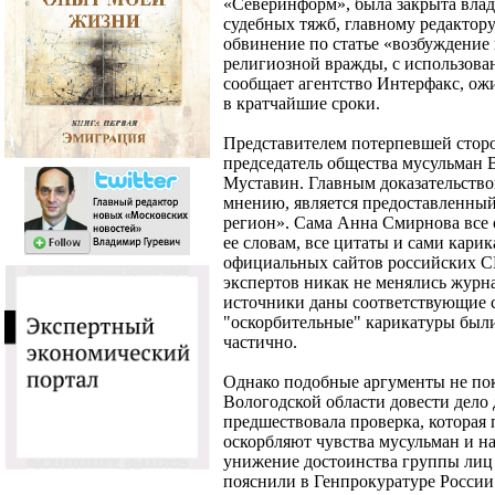
«Северинформ», была закрыта вла
судебных тяжб, главному редактору
обвинение по статье «возбуждение
религиозной вражды, с использова
сообщает агентство Интерфакс, ожи
в кратчайшие сроки.
Представителем потерпевшей сторо
председатель общества мусульман 
Муставин. Главным доказательство
мнению, является предоставленный
регион». Сама Анна Смирнова все 
ее словам, все цитаты и сами кари
официальных сайтов российских 
экспертов никак не менялись журна
источники даны соответствующие с
"оскорбительные" карикатуры был
частично.
Однако подобные аргументы не по
Вологодской области довести дело 
предшествовала проверка, которая 
оскорбляют чувства мусульман и н
унижение достоинства группы лиц 
пояснили в Генпрокуратуре России