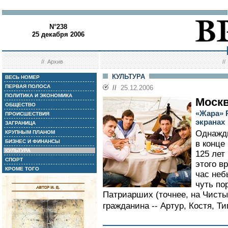
N°238
25 декабря 2006
//
Архив
/
КУЛЬТУРА
ВЕСЬ НОМЕР
ПЕРВАЯ ПОЛОСА
//
25.12.2006
ПОЛИТИКА И ЭКОНОМИКА
Моск
ОБЩЕСТВО
«Жара» 
ПРОИСШЕСТВИЯ
экранах
ЗАГРАНИЦА
Однажды
КРУПНЫМ ПЛАНОМ
БИЗНЕС И ФИНАНСЫ
в конце
КУЛЬТУРА
125 лет
СПОРТ
этого в
КРОМЕ ТОГО
час неб
чуть по
Патриарших (точнее, на Чисты
гражданина -- Артур, Костя, Т