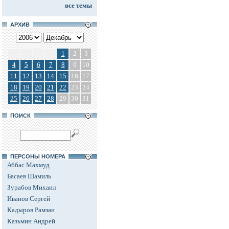
все темы
АРХИВ
1
2
3
4
5
6
7
8
9
10
11
12
13
14
15
16
17
18
19
20
21
22
23
24
25
26
27
28
29
30
31
ПОИСК
ПЕРСОНЫ НОМЕРА
Аббас Махмуд
Басаев Шамиль
Зурабов Михаил
Иванов Сергей
Кадыров Рамзан
Казьмин Андрей