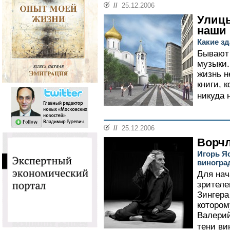
//
25.12.2006
Улицы
наши
Какие з
Бывают 
музыки.
жизнь н
книги, 
никуда 
//
25.12.2006
Ворч
Игорь Яс
виногра
Для нач
зрителе
Зингера
котором
Валерий
тени ви