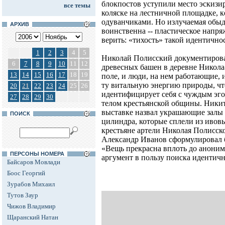
блокпостов уступили место эскизи
все темы
коляске на лестничной площадке, к
одуванчиками. Но излучаемая обы
АРХИВ
воинственна -- пластическое напря
верить: «тихость» такой идентично
1
2
3
4
5
Николай Полисский документирова
6
7
8
9
10
11
12
древесных башен в деревне Никол
13
14
15
16
17
18
19
поле, и люди, на нем работающие,
ту витальную энергию природы, что
20
21
22
23
24
25
26
идентифицирует себя с чуждым эг
27
28
29
30
телом крестьянской общины. Ники
выставке назвал украшающие залы 
ПОИСК
цилиндра, которые сплели из ивовы
крестьяне артели Николая Полисск
Александр Иванов сформулировал б
«Вещь прекрасна вплоть до анони
ПЕРСОНЫ НОМЕРА
аргумент в пользу поиска идентичн
Байсаров Мовлади
Боос Георгий
Зурабов Михаил
Тутов Заур
Чижов Владимир
Щаранский Натан