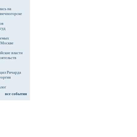
ась на
лнечногорске
ов
суд
аемых
в Москве
йские власти
оятельств
дил Ричарда
еоргия
алог
все события