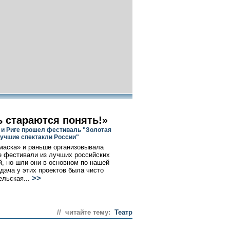
ь стараются понять!»
 и Риге прошел фестиваль "Золотая
 Лучшие спектакли России"
маска» и раньше организовывала
 фестивали из лучших российских
й, но шли они в основном по нашей
адача у этих проектов была чисто
>>
ельская...
// читайте тему:
Театр