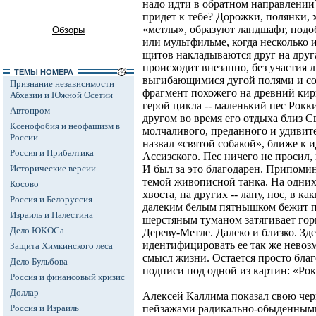
надо идти в обратном направлении?
придет к тебе? Дорожки, полянки, 
«метлы», образуют ландшафт, подо
Обзоры
или мультфильме, когда нескольк
щитов накладываются друг на друг
происходит внезапно, без участия 
ТЕМЫ НОМЕРА
выгибающимися дугой полями и со
Признание независимости
фрагмент похожего на древний ки
Абхазии и Южной Осетии
герой цикла -- маленький пес Рок
Автопром
другом во время его отдыха близ 
Ксенофобия и неофашизм в
молчаливого, преданного и удивит
России
назвал «святой собакой», ближе к 
Россия и Прибалтика
Ассизского. Пес ничего не просил, 
Исторические версии
И был за это благодарен. Припоми
темой живописной танка. На одних
Косово
хвоста, на других -- лапу, нос, в к
Россия и Белоруссия
далеким белым пятнышком бежит п
Израиль и Палестина
шерстяным туманом затягивает гор
Дело ЮКОСа
Дереву-Метле. Далеко и близко. Зде
идентифицировать ее так же невоз
Защита Химкинского леса
смысл жизни. Остается просто благо
Дело Бульбова
подписи под одной из картин: «Рок
Россия и финансовый кризис
Доллар
Алексей Каллима показал свою чер
Россия и Израиль
пейзажами радикально-обыденными