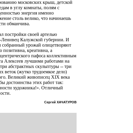
рованию московских крыш, детской
едам в углу комнаты, полям с
денностью энергия именно
жение столь велико, что начинаешь
сти обманчива.
л постройки своей артелью
а-Ленивец Калужской губернии. И
 и собранный урожай олицетворяют
 позитивна, креативна, а
оцентрического пафоса коллективным
та Алексеев лучшими работами на
три абстрактных скульптуры -- три
х веток (жутко трудоемкое дело)
ого. Великий живописец XIX века
ы достоинства этих работ так:
мности художника!». Отличный
ости.
Сергей ХАЧАТУРОВ