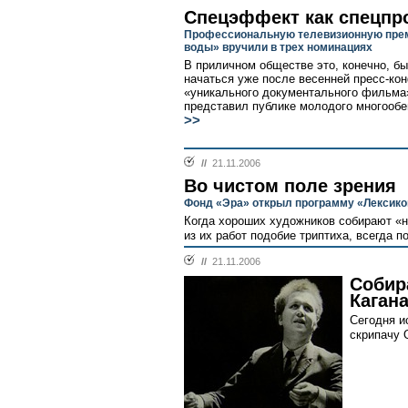
Спецэффект как спецпр
Профессиональную телевизионную пре
воды» вручили в трех номинациях
В приличном обществе это, конечно, б
начаться уже после весенней пресс-ко
«уникального документального фильма
представил публике молодого многооб
>>
//
21.11.2006
Во чистом поле зрения
Фонд «Эра» открыл программу «Лексико
Когда хороших художников собирают «н
из их работ подобие триптиха, всегда п
//
21.11.2006
Собир
Каган
Сегодня и
скрипачу О