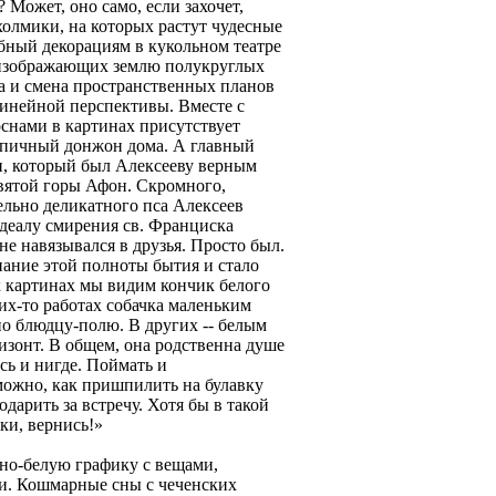
 Может, оно само, если захочет,
холмики, на которых растут чудесные
бный декорациям в кукольном театре
о изображающих землю полукруглых
а и смена пространственных планов
линейной перспективы. Вместе с
снами в картинах присутствует
рпичный донжон дома. А главный
ки, который был Алексееву верным
Святой горы Афон. Скромного,
ельно деликатного пса Алексеев
идеалу смирения св. Франциска
не навязывался в друзья. Просто был.
нание этой полноты бытия и стало
 картинах мы видим кончик белого
аких-то работах собачка маленьким
о блюдцу-полю. В других -- белым
изонт. В общем, она родственна душе
сь и нигде. Поймать и
можно, как пришпилить на булавку
дарить за встречу. Хотя бы в такой
ки, вернись!»
но-белую графику с вещами,
. Кошмарные сны с чеченских