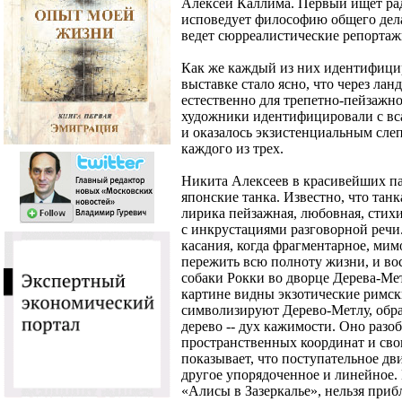
Алексей Каллима. Первый ищет рад
исповедует философию общего дела
ведет сюрреалистические репортаж
Как же каждый из них идентифицир
выставке стало ясно, что через лан
естественно для трепетно-пейзажно
художники идентифицировали с вс
и оказалось экзистенциальным сле
каждого из трех.
Никита Алексеев в красивейших па
японские танка. Известно, что тан
лирика пейзажная, любовная, стихи
с инкрустациями разговорной речи
касания, когда фрагментарное, мим
пережить всю полноту жизни, и во
собаки Рокки во дворце Дерева-Ме
картине видны экзотические римск
символизируют Дерево-Метлу, обра
дерево -- дух кажимости. Оно разо
пространственных координат и сво
показывает, что поступательное дви
другое упорядоченное и линейное. 
«Алисы в Зазеркалье», нельзя прибл