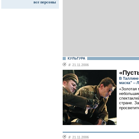
все персоны
КУЛЬТУРА
//
21.11.2006
«Пуст
В Таллине
маска" --
«Золотая 
небольшие
спектакле
стране. З
просветит
//
21.11.2006