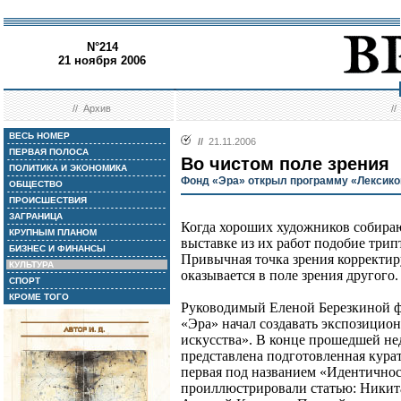
N°214
21 ноября 2006
//
Архив
/
ВЕСЬ НОМЕР
//
21.11.2006
ПЕРВАЯ ПОЛОСА
Во чистом поле зрения
ПОЛИТИКА И ЭКОНОМИКА
Фонд «Эра» открыл программу «Лексико
ОБЩЕСТВО
ПРОИСШЕСТВИЯ
ЗАГРАНИЦА
Когда хороших художников собираю
КРУПНЫМ ПЛАНОМ
выставке из их работ подобие трипт
БИЗНЕС И ФИНАНСЫ
Привычная точка зрения корректир
КУЛЬТУРА
оказывается в поле зрения другого.
СПОРТ
КРОМЕ ТОГО
Руководимый Еленой Березкиной ф
«Эра» начал создавать экспозицио
искусства». В конце прошедшей не
представлена подготовленная кур
первая под названием «Идентичнос
проиллюстрировали статью: Никит