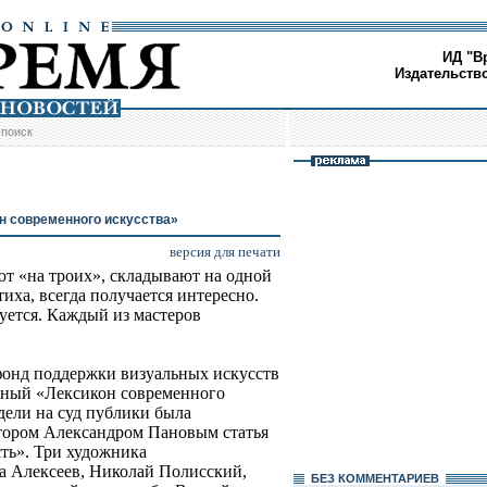
ИД "В
Издательств
/
поиск
н современного искусства»
версия для печати
т «на троих», складывают на одной
иха, всегда получается интересно.
уется. Каждый из мастеров
онд поддержки визуальных искусств
нный «Лексикон современного
дели на суд публики была
атором Александром Пановым статья
ть». Три художника
а Алексеев, Николай Полисский,
БЕЗ КОМMЕНТАРИЕВ