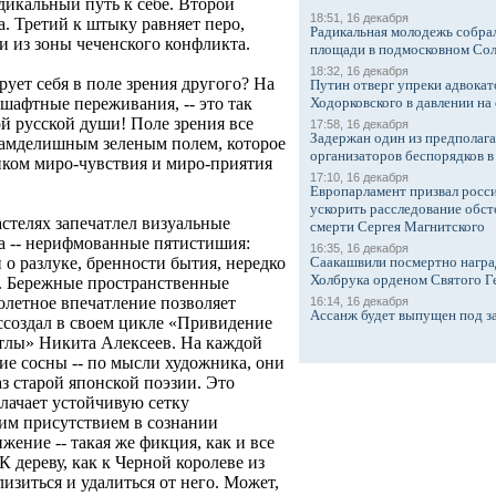
икальный путь к себе. Второй
18:51, 16 декабря
. Третий к штыку равняет перо,
Радикальная молодежь собрал
и из зоны чеченского конфликта.
площади в подмосковном Со
18:32, 16 декабря
ует себя в поле зрения другого? На
Путин отверг упреки адвокат
Ходорковского в давлении на 
дшафтные переживания, -- это так
й русской души! Поле зрения все
17:58, 16 декабря
Задержан один из предполаг
амделишным зеленым полем, которое
организаторов беспорядков 
пком миро-чувствия и миро-приятия
17:10, 16 декабря
Европарламент призвал росси
ускорить расследование обст
стелях запечатлел визуальные
смерти Сергея Магнитского
ка -- нерифмованные пятистишия:
16:35, 16 декабря
Саакашвили посмертно награ
 о разлуке, бренности бытия, нередко
Холбрука орденом Святого Г
. Бережные пространственные
олетное впечатление позволяет
16:14, 16 декабря
Ассанж будет выпущен под з
ссоздал в своем цикле «Привидение
тлы» Никита Алексеев. На каждой
ие сосны -- по мысли художника, они
з старой японской поэзии. Это
блачает устойчивую сетку
им присутствием в сознании
жение -- такая же фикция, как и все
К дереву, как к Черной королеве из
изиться и удалиться от него. Может,