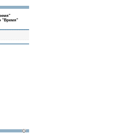
ремя"
о "Время"