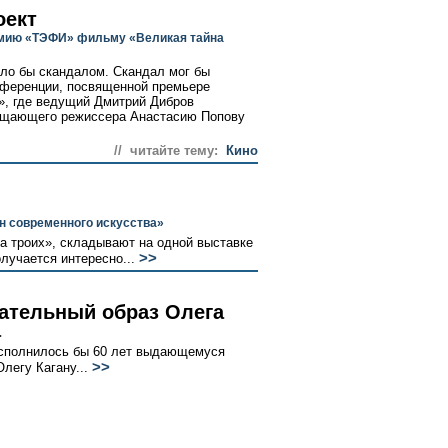
оект
мию «ТЭФИ» фильму «Великая тайна
ыло бы скандалом. Скандал мог бы
нференции, посвященной премьере
», где ведущий Дмитрий Дибров
ещающего режиссера Анастасию Попову
// читайте тему:
Кино
н современного искусства»
а троих», складывают на одной выставке
>>
олучается интересно...
ательный образ Олега
а
сполнилось бы 60 лет выдающемуся
>>
легу Кагану...