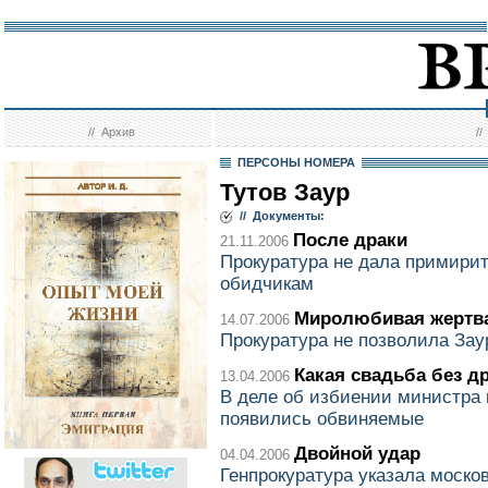
//
Архив
/
ПЕРСОНЫ НОМЕРА
Тутов Заур
// Документы:
После драки
21.11.2006
Прокуратура не дала примирит
обидчикам
Миролюбивая жертв
14.07.2006
Прокуратура не позволила Зау
Какая свадьба без д
13.04.2006
В деле об избиении министра
появились обвиняемые
Двойной удар
04.04.2006
Генпрокуратура указала моско