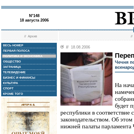
N°148
18 августа 2006
//
Архив
/
ВЕСЬ НОМЕР
//
18.08.2006
ПЕРВАЯ ПОЛОСА
Переп
ПОЛИТИКА И ЭКОНОМИКА
Чечня п
ОБЩЕСТВО
всенаро
ЗАГРАНИЦА
ТЕЛЕВИДЕНИЕ
БИЗНЕС И ФИНАНСЫ
КУЛЬТУРА
На нач
СПОРТ
намече
КРОМЕ ТОГО
собран
будет 
республики в соответствие 
законодательством. Об этом
нижней палаты парламента 