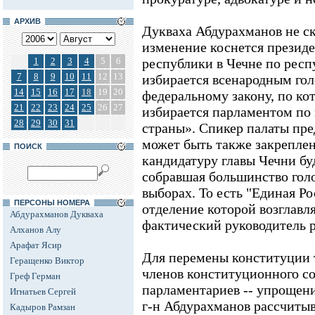
АРХИВ
Дукваха Абдурахманов не ск
изменение коснется президе
1
2
3
4
5
6
республики в Чечне по рес
7
8
9
10
11
12
13
избирается всенародным гол
14
15
16
17
18
19
20
федеральному закону, по ко
21
22
23
24
25
26
27
избирается парламентом по
28
29
30
31
страны». Спикер палаты пре
может быть также закреплен
ПОИСК
кандидатуру главы Чечни буд
собравшая большинство гол
выборах. То есть "Единая Ро
ПЕРСОНЫ НОМЕРА
отделение которой возглавл
Абдурахманов Дукваха
фактический руководитель 
Алханов Алу
Арафат Ясир
Для перемены конституции т
Геращенко Виктор
членов конституционного со
Греф Герман
парламентариев -- упрощени
Игнатьев Сергей
г-н Абдурахманов рассчитыв
Кадыров Рамзан