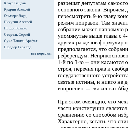
разрешат депутатам самосто
Клаус Вацлав
основного закона. Впрочем, 
Кудрин Алексей
пересмотреть 9-ю главу ко
Ольмерт Эхуд
режим поправок. Там значит
Пичугин Алексей
Проди Романо
собрание может напрямую р
Сторчак Сергей
упомянутые выше главы с 4-
Суха Тавиль-Арафат
других разделов формулиров
Шредер Герхард
предполагается, что собран
все персоны
референдум. Неприкосновен
1-й по 3-ю -- они касаются
строя, перечня прав и свобо
государственного устройств
святые истины, и никто не д
вопросов», -- сказал г-н Аб
При этом очевидно, что мех
части конституции являетс
сравнению со способом избр
Характерно, кстати, что спи
«президент»: вполне возмож