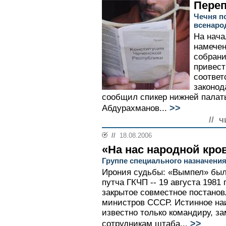
Переп
Чечня п
всенаро
На нача
намечен
собрани
привест
соответ
законод
сообщил спикер нижней палат
>>
Абдурахманов...
// ч
//
18.08.2006
«На нас народной кро
Группе специального назначени
Ирония судьбы: «Вымпел» был 
путча ГКЧП -- 19 августа 1981
закрытое совместное постано
министров СССР. Истинное на
известно только командиру, з
>>
сотрудникам штаба...