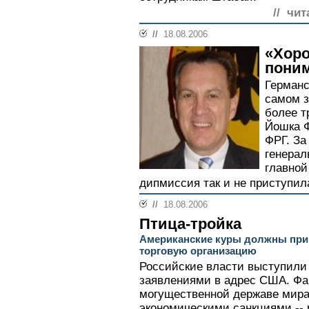
// чит
//
18.08.2006
«Хоро
поним
Германс
самом з
более т
Йошка Ф
ФРГ. За
генерал
главной
дипмиссия так и не приступила
//
18.08.2006
Птица-тройка
Американские куры должны при
торговую организацию
Российские власти выступили
заявлениями в адрес США. Фа
могущественной державе мир
экономическими санкциями -- 