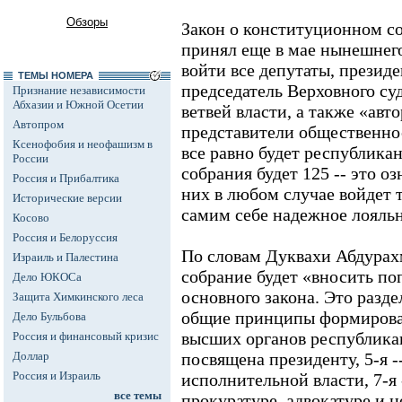
Обзоры
Закон о конституционном с
принял еще в мае нынешнего
войти все депутаты, президе
ТЕМЫ НОМЕРА
председатель Верховного су
Признание независимости
Абхазии и Южной Осетии
ветвей власти, а также «авт
Автопром
представители общественнос
Ксенофобия и неофашизм в
все равно будет республикан
России
собрания будет 125 -- это о
Россия и Прибалтика
них в любом случае войдет 
Исторические версии
самим себе надежное лояль
Косово
Россия и Белоруссия
По словам Дуквахи Абдурах
Израиль и Палестина
собрание будет «вносить по
Дело ЮКОСа
основного закона. Это разд
Защита Химкинского леса
общие принципы формирова
Дело Бульбова
высших органов республикан
Россия и финансовый кризис
Доллар
посвящена президенту, 5-я --
Россия и Израиль
исполнительной власти, 7-я 
все темы
прокуратуре, адвокатуре и н