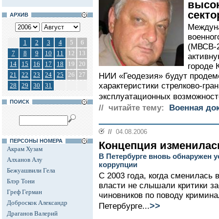
высок
секто
АРХИВ
Междуна
военног
1
2
3
4
5
6
(МВСВ-2
7
8
9
10
11
12
13
активну
14
15
16
17
18
19
20
городе 
21
22
23
24
25
26
27
НИИ «Геодезия» будут продем
характеристики стрелково-гра
28
29
30
31
эксплуатационных возможносте
ПОИСК
// читайте тему:
Военная до
//
04.08.2006
ПЕРСОНЫ НОМЕРА
Концепция изменилас
Акрам Хузам
В Петербурге вновь обнаружен у
Алханов Алу
коррупции
Бежуашвили Гела
С 2003 года, когда сменилась 
Блэр Тони
власти не слышали критики з
Греф Герман
чиновников по поводу кримина
Доброскок Александр
>>
Петербурге...
Драганов Валерий