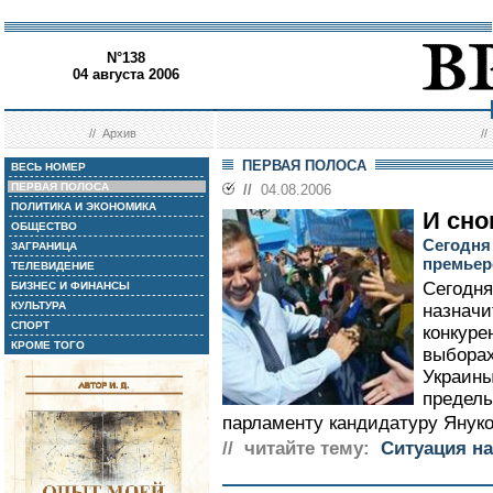
N°138
04 августа 2006
//
Архив
/
ПЕРВАЯ ПОЛОСА
ВЕСЬ НОМЕР
ПЕРВАЯ ПОЛОСА
//
04.08.2006
ПОЛИТИКА И ЭКОНОМИКА
И сно
ОБЩЕСТВО
Сегодня
ЗАГРАНИЦА
премье
ТЕЛЕВИДЕНИЕ
Сегодня
БИЗНЕС И ФИНАНСЫ
КУЛЬТУРА
назначи
СПОРТ
конкуре
КРОМЕ ТОГО
выборах
Украины
предель
парламенту кандидатуру Януко
// читайте тему:
Ситуация на