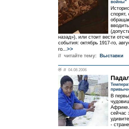
войны"
Историо
спорят,
обращае
вводит
(допуст
назад»), или стоит вести отсч
события: октябрь 1917-го, авгу
>>
го...
// читайте тему:
Выставки
//
04.08.2006
Падал
Темпера
привыч
В первы
чудови
Африке.
сейчас 
удивите
- стран