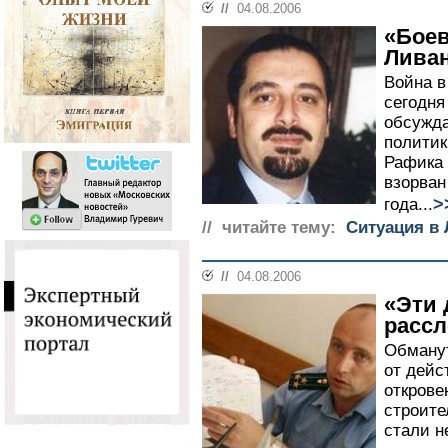
//
04.08.2006
«Боев
Ливан
Война в
сегодня
обсужда
политик
Рафика 
взорван
>
года...
// читайте тему:
Cитуация в
//
04.08.2006
«Эти 
расс
Обману
от дейс
открове
строите
стали н