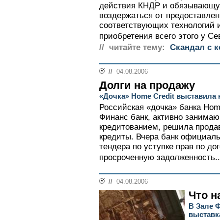
действия КНДР и обязывающую
воздержаться от предоставлен
соответствующих технологий и
приобретения всего этого у Се
// читайте тему:
Скандал с 
//
04.08.2006
Долги на продажу
«Дочка» Home Credit выставила
Российская «дочка» банка Home
Финанс банк, активно занима
кредитованием, решила прода
кредиты. Вчера банк официал
тендера по уступке прав по д
просроченную задолженность..
//
04.08.2006
Что н
В Зале 
выставк