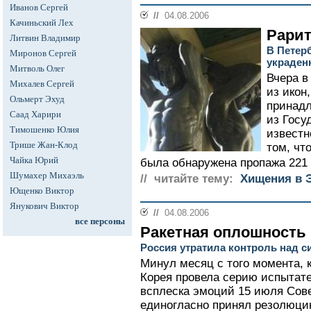
Иванов Сергей
//
04.08.2006
Качиньский Лех
Рарит
Литвин Владимир
В Петер
Миронов Сергей
украден
Митволь Олег
Вчера в
Михалев Сергей
из икон,
Ольмерт Эхуд
принадл
Саад Харири
из Госу
Тимошенко Юлия
известн
Трише Жан-Клод
том, чт
Чайка Юрий
была обнаружена пропажа 221 э
Шумахер Михаэль
// читайте тему:
Хищения в 
Ющенко Виктор
Янукович Виктор
//
04.08.2006
все персоны
Ракетная оплошность
Россия утратила контроль над с
Минул месяц с того момента, к
Корея провела серию испытате
всплеска эмоций 15 июля Сов
единогласно принял резолюц