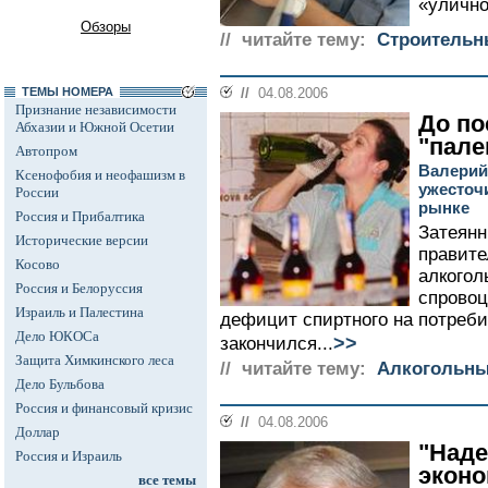
«улично
Обзоры
// читайте тему:
Строитель
ТЕМЫ НОМЕРА
//
04.08.2006
Признание независимости
До по
Абхазии и Южной Осетии
"пале
Автопром
Валерий
Ксенофобия и неофашизм в
ужесточ
России
рынке
Россия и Прибалтика
Затеянн
Исторические версии
правите
Косово
алкогол
Россия и Белоруссия
спрово
Израиль и Палестина
дефицит спиртного на потреби
Дело ЮКОСа
>>
закончился...
Защита Химкинского леса
// читайте тему:
Алкогольны
Дело Бульбова
Россия и финансовый кризис
//
04.08.2006
Доллар
"Наде
Россия и Израиль
эконо
все темы