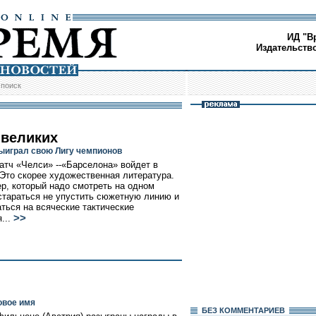
ИД "В
Издательств
/
поиск
 великих
ыиграл свою Лигу чемпионов
атч «Челси» --«Барселона» войдет в
 Это скорее художественная литература.
р, который надо смотреть на одном
стараться не упустить сюжетную линию и
аться на всяческие тактические
>>
...
овое имя
БЕЗ КОМMЕНТАРИЕВ