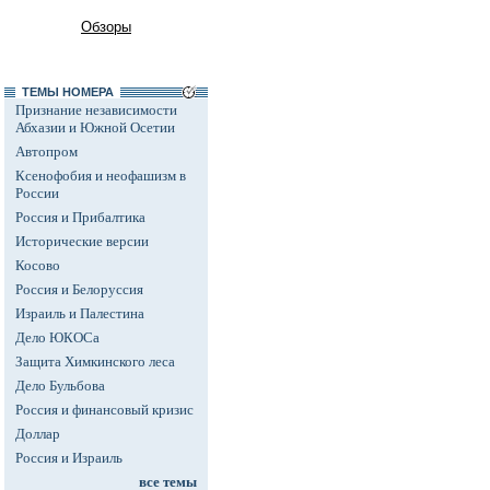
Обзоры
ТЕМЫ НОМЕРА
Признание независимости
Абхазии и Южной Осетии
Автопром
Ксенофобия и неофашизм в
России
Россия и Прибалтика
Исторические версии
Косово
Россия и Белоруссия
Израиль и Палестина
Дело ЮКОСа
Защита Химкинского леса
Дело Бульбова
Россия и финансовый кризис
Доллар
Россия и Израиль
все темы