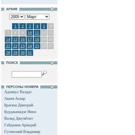
АРХИВ
1
2
3
4
5
6
7
8
9
10
11
12
13
14
15
16
17
18
19
20
21
22
23
24
25
26
27
28
29
30
31
ПОИСК
ПЕРСОНЫ НОМЕРА
Адамкус Валдас
Акаев Аскар
Брагиш Дмитрий
Бурджанадзе Нино
Валид Джумблат
Гайдамак Аркадий
Гусинский Владимир