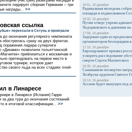
фильцене (Австрия) разыграны награды в
ачете лидирует сборная Германии -- три
18:51, 16 декабря
Радикальная молодежь собрал
>>
ые награды...
площади в подмосковном Со
18:32, 16 декабря
Путин отверг упреки адвокат
овская ссылка
Ходорковского в давлении на 
убые» переехали в Сетунь и проиграли
17:58, 16 декабря
ра до окончания регулярного чемпионата
Задержан один из предполаг
га обострилась сразу на двух фронтах.
организаторов беспорядков 
д поражения лидера суперлиги
17:10, 16 декабря
о «Динамо» позволили тольяттинской
Европарламент призвал росси
«Магнитке» приблизиться к москвичам и
ускорить расследование обст
льно претендовать на первое место в
смерти Сергея Магнитского
уговом турнире, которое дает
16:35, 16 декабря
тво своего льда на всех стадиях плей-
Саакашвили посмертно награ
Холбрука орденом Святого Г
16:14, 16 декабря
Ассанж будет выпущен под з
ил в Линаресе
нире в Линаресе (Испания) Гарри
 за два тура до окончания состязаний
>>
то в итоговой классификации...