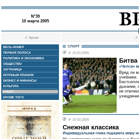
N°39
10 марта 2005
//
Архив
/
СПОРТ
ВЕСЬ НОМЕР
ПЕРВАЯ ПОЛОСА
//
10.03.2005
ПОЛИТИКА И ЭКОНОМИКА
Битва
ОБЩЕСТВО
«Челси» в
ЗАГРАНИЦА
Вряд ли м
КРУПНЫМ ПЛАНОМ
учебники.
БИЗНЕС И ФИНАНСЫ
Бестселле
дыхании, 
КУЛЬТУРА
не отвлек
СПОРТ
ухищрения
КРОМЕ ТОГО
//
10.03.2005
Снежная классика
Индивидуальная гонка подарила миру н