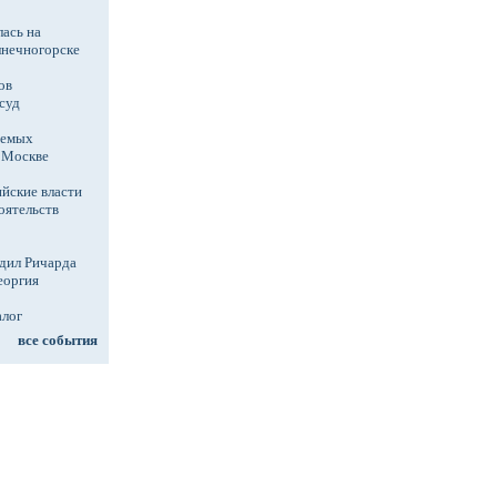
ась на
лнечногорске
ов
суд
аемых
в Москве
йские власти
оятельств
дил Ричарда
еоргия
алог
все события