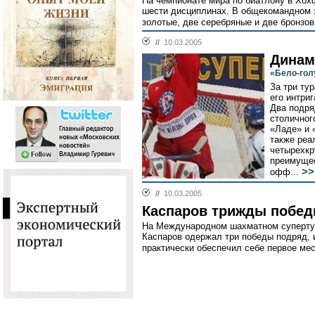
На чемпионате мира по биатлону в Хох
шести дисциплинах. В общекомандном з
золотые, две серебряные и две бронзов
//
10.03.2005
Динам
«Бело-гол
За три ту
его интри
Два подря
столичног
«Ладе» и 
также реа
четырехкр
преимущес
>>
офф...
//
10.03.2005
Каспаров трижды побед
На Международном шахматном супертур
Каспаров одержал три победы подряд, и
практически обеспечил себе первое мес