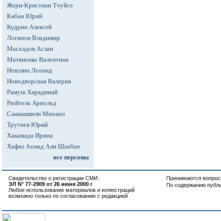
Жери-Кристиан Тчуйсе
Кабан Юрий
Кудрин Алексей
Логинов Владимир
Масхадов Аслан
Матвиенко Валентина
Невзлин Леонид
Новодворская Валерия
Рамуш Харадинай
Рюйтель Арнольд
Саакашвили Михаил
Трутнев Юрий
Хакамада Ирина
Хафиз Ахмад Али Шаабан
все персоны
Свидетельство о регистрации СМИ:
Принимаются вопросы
ЭЛ N° 77-2909 от 26 июня 2000 г
По содержанию публ
Любое использование материалов и иллюстраций
возможно только по согласованию с редакцией