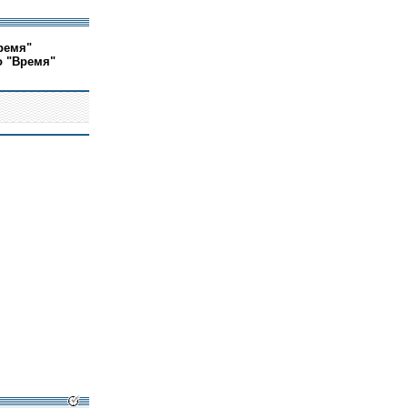
ремя"
о "Время"