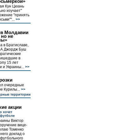
осьмеркой»
ая Кун Цюань
ьно изучает"
ожение "принять
сьми""...
>>
 в Молдавии
 но не
ны»
а в Братиславе,
ША Джордж Буш
кратические
ришедшие в
опу 15 лет
 и Украины...
>>
розки
ел очередные
е Курилы...
>>
рные территории
кие акции
о хочет
 футболе
раины Виктор
оручение вице-
олаю Томенко
 него доклад о
 футбольного