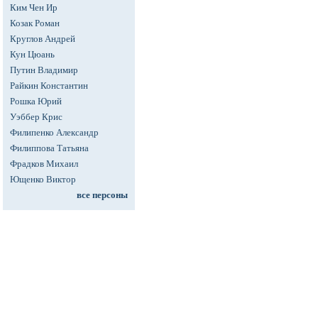
Ким Чен Ир
Козак Роман
Круглов Андрей
Кун Цюань
Путин Владимир
Райкин Константин
Рошка Юрий
Уэббер Крис
Филипенко Александр
Филиппова Татьяна
Фрадков Михаил
Ющенко Виктор
все персоны