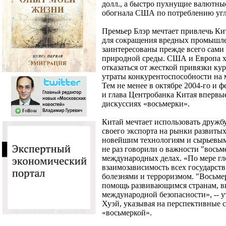
долл., а быстро пухнущие валютные
обогнала США по потреблению угля,
Премьер Блэр мечтает привлечь Ки
для сокращения вредных промышле
заинтересованы прежде всего сами
природной среды. США и Европа х
отказаться от жесткой привязки ку
утраты конкурентоспособности на 
Тем не менее в октябре 2004-го и 
и глава Центробанка Китая впервы
дискуссиях «восьмерки».
Китай мечтает использовать дружб
своего экспорта на рынки развитых
новейшим технологиям и сырьевы
не раз говорили о важности "вось
международных делах. «По мере гл
взаимозависимость всех государств
болезнями и терроризмом. "Восьме
помощь развивающимся странам, вн
международной безопасности», --
Хуэй, указывая на перспективные 
«восьмеркой».