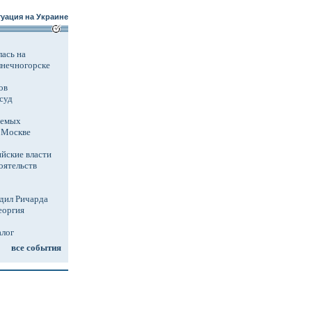
уация на Украине
ась на
лнечногорске
ов
суд
аемых
в Москве
йские власти
оятельств
дил Ричарда
еоргия
алог
все события