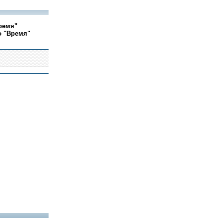
ремя"
о "Время"