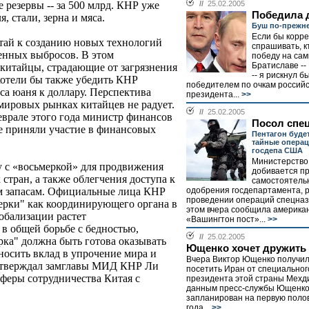
 резервы -- за 500 млрд. КНР уже
//
25.02.2005
Победила 
 стали, зерна и мяса.
Буш по-прежне
Если бы корр
тай к созданию новых технологий
спрашивать, к
нных выбросов. В этом
победу на сам
Братиславе --
 китайцы, страдающие от загрязнения
-- я рискнул б
отели бы также убедить КНР
победителем по очкам российс
рса юаня к доллару. Перспектива
президента...
>>
мировых рынках китайцев не радует.
//
25.02.2005
феврале этого года министр финансов
Посол спец
е приняли участие в финансовых
Пентагон буде
тайные операц
госдепа США
Министерств
у с «восьмеркой» для продвижения
добивается п
 стран, а также облегчения доступа к
самостоятель
м запасам. Официальные лица КНР
одобрения госдепартамента, 
проведении операций спецназ
мерки" как координирующего органа в
этом вчера сообщила американ
обализации растет
«Вашингтон пост»...
>>
 в общей борьбе с бедностью,
//
25.02.2005
рка" должна быть готова оказывать
Ющенко хочет дружить 
осить вклад в упрочение мира и
Вчера Виктор Ющенко получи
 утверждал замглавы МИД КНР Ли
посетить Иран от специальног
сферы сотрудничества Китая с
президента этой страны Мехд
данным пресс-службы Ющенко,
запланирован на первую поло
года...
>>