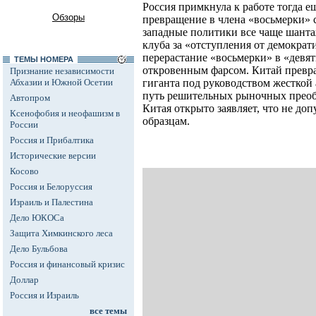
Россия примкнула к работе тогда ещ
Обзоры
превращение в члена «восьмерки» 
западные политики все чаще шант
клуба за «отступления от демокра
перерастание «восьмерки» в «девят
ТЕМЫ НОМЕРА
откровенным фарсом. Китай превра
Признание независимости
Абхазии и Южной Осетии
гиганта под руководством жесткой 
путь решительных рыночных преоб
Автопром
Китая открыто заявляет, что не до
Ксенофобия и неофашизм в
образцам.
России
Россия и Прибалтика
Исторические версии
Косово
Россия и Белоруссия
Израиль и Палестина
Дело ЮКОСа
Защита Химкинского леса
Дело Бульбова
Россия и финансовый кризис
Доллар
Россия и Израиль
все темы