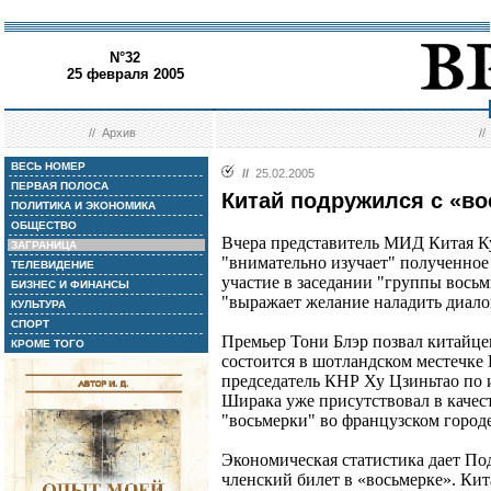
N°32
25 февраля 2005
//
Архив
/
ВЕСЬ НОМЕР
//
25.02.2005
ПЕРВАЯ ПОЛОСА
Китай подружился с «в
ПОЛИТИКА И ЭКОНОМИКА
ОБЩЕСТВО
Вчера представитель МИД Китая К
ЗАГРАНИЦА
"внимательно изучает" полученное
ТЕЛЕВИДЕНИЕ
участие в заседании "группы восьм
БИЗНЕС И ФИНАНСЫ
"выражает желание наладить диалог
КУЛЬТУРА
СПОРТ
Премьер Тони Блэр позвал китайце
КРОМЕ ТОГО
состоится в шотландском местечке 
председатель КНР Ху Цзиньтао по
Ширака уже присутствовал в качес
"восьмерки" во французском город
Экономическая статистика дает По
членский билет в «восьмерке». Кит