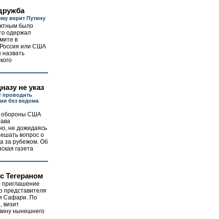
дружба
му верит Путину
ектным было
то одержал
мите в
 Россия или США
ы назвать
кого
назу не указ
т проводить
ии без ведома
о обороны США
рава
но, не дожидаясь
решать вопрос о
а за рубежом. Об
ская газета
с Тегераном
л приглашение
о представителя
и Сафари. По
 визит
вину нынешнего