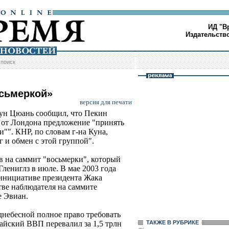
ИД "В
Издательств
/
поиск
осьмеркой»
версия для печати
ун Цюань сообщил, что Пекин
 от Лондона предложение "принять
и"". КНР, по словам г-на Куна,
 и обмен с этой группой".
в на саммит "восьмерки", который
Глениглз в июле. В мае 2003 года
 инициативе президента Жака
тве наблюдателя на саммите
е Эвиан.
днебесной полное право требовать
айский ВВП перевалил за 1,5 трлн
ТАКЖЕ В РУБРИКЕ