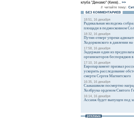
клуба "Динамо" (Киев)...
>>
// читайте тему:
Сит
БЕЗ КОМMЕНТАРИЕВ
18:51, 16 декабря
Радикальная молодежь собрал
площади в подмосковном Со
18:32, 16 декабря
Путин отверг упреки адвокат
Ходорковского в давлении на 
17:58, 16 декабря
Задержан один из предполаг
организаторов беспорядков 
17:10, 16 декабря
Европарламент призвал росси
ускорить расследование обст
смерти Сергея Магнитского
16:35, 16 декабря
Саакашвили посмертно награ
Холбрука орденом Святого Г
16:14, 16 декабря
Ассанж будет выпущен под з