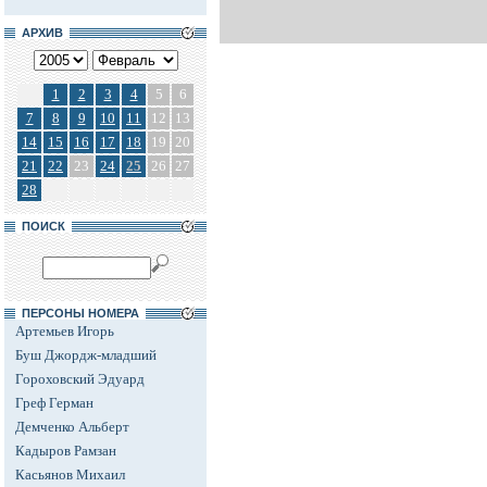
АРХИВ
1
2
3
4
5
6
7
8
9
10
11
12
13
14
15
16
17
18
19
20
21
22
23
24
25
26
27
28
ПОИСК
ПЕРСОНЫ НОМЕРА
Артемьев Игорь
Буш Джордж-младший
Гороховский Эдуард
Греф Герман
Демченко Альберт
Кадыров Рамзан
Касьянов Михаил