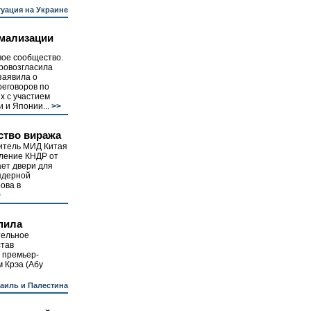
уация на Украине
рмализации
вое сообщество.
ровозгласила
заявила о
реговоров по
х с участием
 и Японии...
>>
ство виража
итель МИД Китая
вление КНДР от
ет двери для
ядерной
ова в
>
пила
тельное
став
 премьер-
 Крэа (Абу
аиль и Палестина