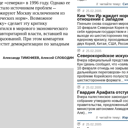
е «семерки» в 1996 году. Однако ее
// читайте тему:
Сит
стало источником проблем --
//
25.02.2005
ажируют Москву исключением из
Ким Чен Ир жаждет но
тических норм». Возможное
отношений с Западом
ку» сделает эту критику
Пхеньян снова озадачил миро
10 февраля Северная Корея п
тился в мирового экономического
себя ядерным государством и 
авторитарной власти, вставшей на
выходе из шестисторонних пе
разований. При этом компартия
ядерному кризису, проходивши
пустит демократизации по западным
двух Корей, Китая, США, России
//
25.02.2005
Северокорейское искус
Александр ТИМОФЕЕВ, Алексей СЛОБОДИН
Вчера официальный представ
Кун Цюань сообщил, что «зая
10 февраля отнюдь не закрыва
дальнейших переговоров» по 
проблеме Корейского полуостр
шестистороннем формате...
>
//
25.02.2005
Гвардия Арафата отсту
Вчера палестинское законода
собрание утвердило новый со
правительства, предложенный
министром автономии Ахмадом
Аля)...
>>
// читайте тему:
Изр
//
25.02.2005