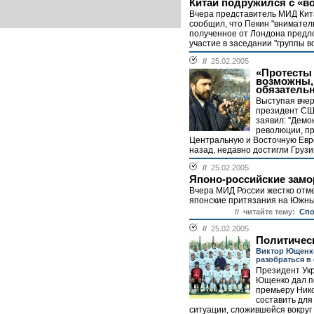
Китай подружился с «в
Вчера представитель МИД Кит
сообщил, что Пекин "внимател
полученное от Лондона предл
участие в заседании "группы во
//
25.02.2005
«Протесты
возможны,
обязатель
Выступая вчер
президент С
заявил: "Демо
революции, п
Центральную и Восточную Евр
назад, недавно достигли Грузии
//
25.02.2005
Японо-российские замо
Вчера МИД России жестко отм
японские притязания на Южны
// читайте тему:
Спо
//
25.02.2005
Политичес
Виктор Ющенк
разобраться в
Президент Ук
Ющенко дал п
премьеру Ник
составить для
ситуации, сложившейся вокруг