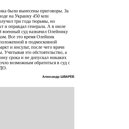
ика были вынесены приговоры. За
оде на Украину 450 млн
лучил три года тюрьмы, но
т и оправдал генерала. А в июле
й военный суд назначил Олейнику
ком. Все это время Олейник
сположенной в подмосковной
ркт и инсульт, после чего врачи
. Учитывая это обстоятельство, а
ину срока и не допускал никаких
очло возможным обратиться в суд с
УДО.
Александр ШВАРЕВ