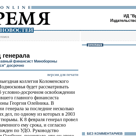
ИД "В
Издательств
/
поиск
 генерала
лавный финансист Минобороны
ся" досрочно
версия для печати
выездная коллегия Коломенского
Подмосковья будет рассматривать
б условно-досрочном освобождении
вшего главного финансиста
оны Георгия Олейника. В
и генерала за последние несколько
х дел, по одному из которых в 2003
 тюрьмы. К 8 февраля генерал провел
аченного ему срока, и согласно
божден по УДО. Руководство
БЕЗ КОМMЕНТАРИЕВ
я Олейник, посчитало, что он этого