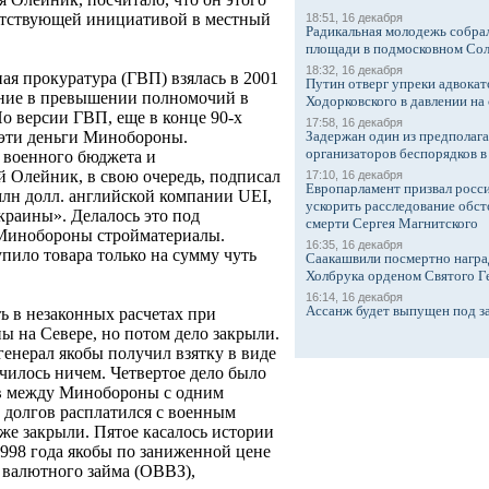
ветствующей инициативой в местный
18:51, 16 декабря
Радикальная молодежь собрал
площади в подмосковном Со
18:32, 16 декабря
ая прокуратура (ГВП) взялась в 2001
Путин отверг упреки адвокат
ение в превышении полномочий в
Ходорковского в давлении на 
По версии ГВП, еще в конце 90-х
17:58, 16 декабря
Задержан один из предполаг
эти деньги Минобороны.
организаторов беспорядков 
 военного бюджета и
 Олейник, в свою очередь, подписал
17:10, 16 декабря
Европарламент призвал росси
млн долл. английской компании UEI,
ускорить расследование обст
раины». Делалось это под
смерти Сергея Магнитского
 Минобороны стройматериалы.
16:35, 16 декабря
упило товара только на сумму чуть
Саакашвили посмертно награ
Холбрука орденом Святого Г
16:14, 16 декабря
Ассанж будет выпущен под з
 в незаконных расчетах при
ы на Севере, но потом дело закрыли.
 генерал якобы получил взятку в виде
чилось ничем. Четвертое дело было
в между Минобороны с одним
 долгов расплатился с военным
же закрыли. Пятое касалось истории
1998 года якобы по заниженной цене
 валютного займа (ОВВЗ),