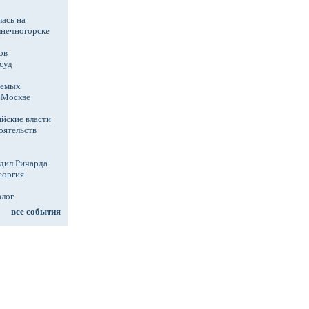
ась на
лнечногорске
ов
суд
аемых
в Москве
йские власти
оятельств
дил Ричарда
еоргия
алог
все события