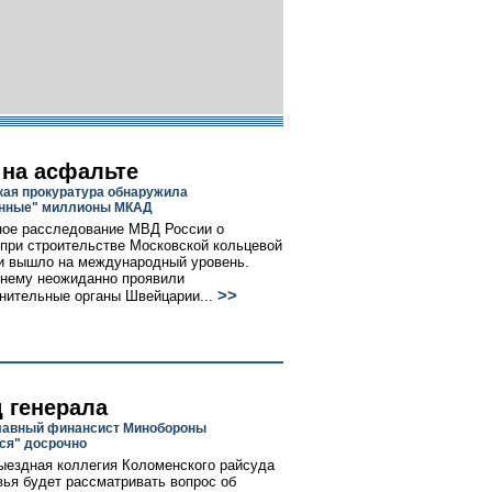
 на асфальте
ая прокуратура обнаружила
енные" миллионы МКАД
ое расследование МВД России о
при строительстве Московской кольцевой
и вышло на международный уровень.
 нему неожиданно проявили
>>
нительные органы Швейцарии...
 генерала
лавный финансист Минобороны
ся" досрочно
ыездная коллегия Коломенского райсуда
ья будет рассматривать вопрос об