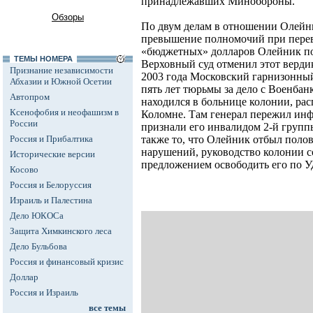
принадлежавших Минобороны.
Обзоры
По двум делам в отношении Олейн
превышение полномочий при перев
«бюджетных» долларов Олейник по
ТЕМЫ НОМЕРА
Верховный суд отменил этот вердик
Признание независимости
2003 года Московский гарнизонны
Абхазии и Южной Осетии
пять лет тюрьмы за дело с Военбан
Автопром
находился в больнице колонии, ра
Ксенофобия и неофашизм в
Коломне. Там генерал пережил инфа
России
признали его инвалидом 2-й группы
Россия и Прибалтика
также то, что Олейник отбыл полов
нарушений, руководство колонии с
Исторические версии
предложением освободить его по 
Косово
Россия и Белоруссия
Израиль и Палестина
Дело ЮКОСа
Защита Химкинского леса
Дело Бульбова
Россия и финансовый кризис
Доллар
Россия и Израиль
все темы