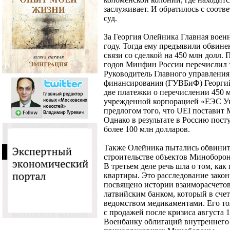
заслуживает. И обратилось с соот
суд.
За Георгия Олейника Главная военн
году. Тогда ему предъявили обвин
связи со сделкой на 450 млн долл. 
годов Минфин России перечислил 
Руководитель Главного управления
финансирования (ГУВБиФ) Георгий
две платежки о перечислении 450 
учрежденной корпорацией «ЕЭС Ук
предлогом того, что UEI поставит
Однако в результате в Россию пост
более 100 млн долларов.
Также Олейника пытались обвинить
строительстве объектов Миноборон
В третьем деле речь шла о том, как
квартиры. Это расследование закон
посвящено истории взаиморасчето
латвийским банком, который в счет
ведомством медикаментами. Его то
с продажей после кризиса августа 
Военбанку облигаций внутреннего