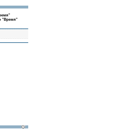
ремя"
о "Время"