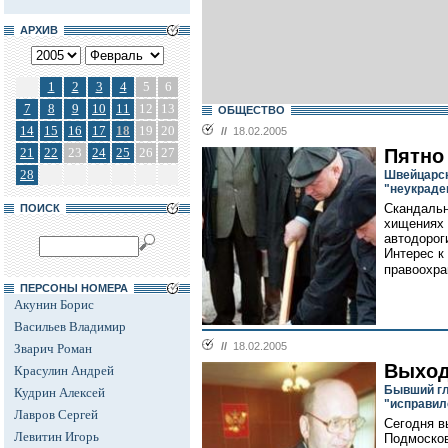
АРХИВ
1
2
3
4
5
6
7
8
9
10
11
12
13
ОБЩЕСТВО
14
15
16
17
18
19
20
//
18.02.2005
21
22
23
24
25
26
27
Пятно
28
Швейцарск
"неукрад
Скандальн
ПОИСК
хищениях 
автодорог
Интерес к
правоохра
ПЕРСОНЫ НОМЕРА
Акунин Борис
Васильев Владимир
//
18.02.2005
Зварич Роман
Выход
Красулин Андрей
Бывший г
Кудрин Алексей
"исправил
Лавров Сергей
Сегодня в
Левитин Игорь
Подмосков