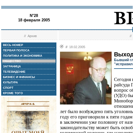
N°28
18 февраля 2005
//
Архив
/
ВЕСЬ НОМЕР
//
18.02.2005
ПЕРВАЯ ПОЛОСА
Выход
ПОЛИТИКА И ЭКОНОМИКА
Бывший г
ОБЩЕСТВО
"исправил
ЗАГРАНИЦА
ТЕЛЕВИДЕНИЕ
БИЗНЕС И ФИНАНСЫ
Сегодня 
КУЛЬТУРА
райсуда 
СПОРТ
вопрос о
КРОМЕ ТОГО
(УДО) бы
Минобор
отношени
лет было возбуждено пять уголовны
году его приговорили к пяти годам
в заключении уже половину от назн
законодательству может быть осво
коломенской колонии, где находитс