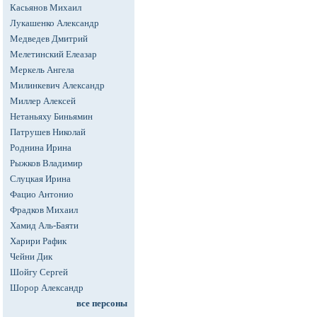
Касьянов Михаил
Лукашенко Александр
Медведев Дмитрий
Мелетинский Елеазар
Меркель Ангела
Милинкевич Александр
Миллер Алексей
Нетаньяху Биньямин
Патрушев Николай
Роднина Ирина
Рыжков Владимир
Слуцкая Ирина
Фацио Антонио
Фрадков Михаил
Хамид Аль-Баяти
Харири Рафик
Чейни Дик
Шойгу Сергей
Шорор Александр
все персоны