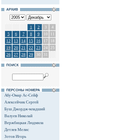
АРХИВ
1
2
3
4
5
6
7
8
9
10
11
12
13
14
15
16
17
18
19
20
21
22
23
24
25
26
27
28
29
30
31
ПОИСК
ПЕРСОНЫ НОМЕРА
Абу-Омар Ас-Сейф
Алексейчик Сергей
Буш Джордж-младший
Валуев Николай
Вержбицкая Людмила
Детлев Мелис
Зотов Игорь