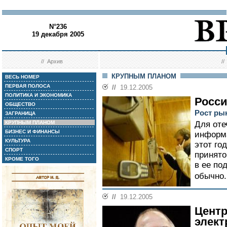
N°236
19 декабря 2005
//
Архив
/
КРУПНЫМ ПЛАНОМ
ВЕСЬ НОМЕР
ПЕРВАЯ ПОЛОСА
//
19.12.2005
ПОЛИТИКА И ЭКОНОМИКА
Росси
ОБЩЕСТВО
Рост ры
ЗАГРАНИЦА
КРУПНЫМ ПЛАНОМ
Для оте
БИЗНЕС И ФИНАНСЫ
информа
КУЛЬТУРА
этот го
СПОРТ
принято
КРОМЕ ТОГО
в ее по
обычно.
//
19.12.2005
Центр
элект