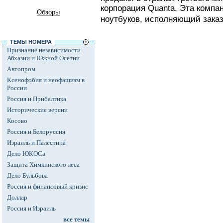
корпорация Quanta. Эта компа
Обзоры
ноутбуков, исполняющий заказы
ТЕМЫ НОМЕРА
Признание независимости
Абхазии и Южной Осетии
Автопром
Ксенофобия и неофашизм в
России
Россия и Прибалтика
Исторические версии
Косово
Россия и Белоруссия
Израиль и Палестина
Дело ЮКОСа
Защита Химкинского леса
Дело Бульбова
Россия и финансовый кризис
Доллар
Россия и Израиль
все темы