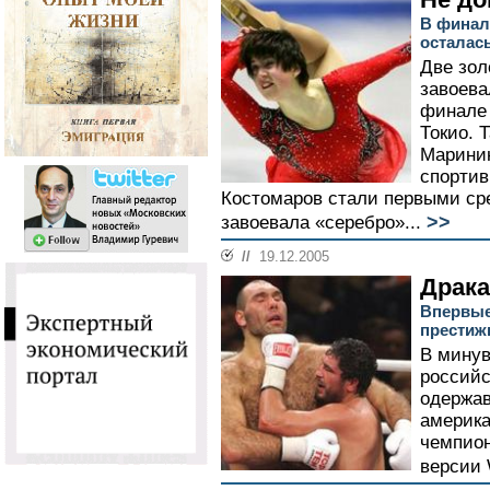
В финал
осталас
Две зол
завоева
финале 
Токио. 
Маринин
спортив
Костомаров стали первыми сре
>>
завоевала «серебро»...
//
19.12.2005
Драка
Впервые
престиж
В минув
российс
одержав
америка
чемпион
версии