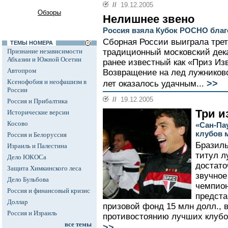
//
19.12.2005
Обзоры
Нелишнее звено
Россия взяла Кубок РОСНО благ
Сборная России выиграла трет
ТЕМЫ НОМЕРА
Признание независимости
традиционный московский дек
Абхазии и Южной Осетии
ранее известный как «Приз Из
Автопром
Возвращение на лед лужниковс
Ксенофобия и неофашизм в
>>
лет оказалось удачным...
России
//
19.12.2005
Россия и Прибалтика
Три и
Исторические версии
Косово
«Сан-Па
клубов 
Россия и Белоруссия
Бразиль
Израиль и Палестина
титул л
Дело ЮКОСа
достато
Защита Химкинского леса
звучное
Дело Бульбова
чемпион
Россия и финансовый кризис
предста
Доллар
призовой фонд 15 млн долл., в
Россия и Израиль
противостоянию лучших клубо
все темы
>>