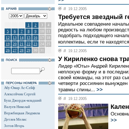
//
19.12.2005
АРХИВ
Требуется звездный г
Идеальное совпадение начальн
1
2
3
4
редкость на любом производст
5
6
7
8
9
10
11
подобрать подходящего начал
12
13
14
15
16
17
18
коллективы, если те находятся
19
20
21
22
23
24
25
26
27
28
29
30
31
//
19.12.2005
У Кириленко снова тр
ПОИСК
Лидер «Юты» Андрей Кириленк
неплохую форму и в последни
своей команды, на этот раз сы
четверти россиянин вынужден 
ПЕРСОНЫ НОМЕРА
Абу-Омар Ас-Сейф
>>
травмы спины...
Алексейчик Сергей
//
19.12.2005
Буш Джордж-младший
Кале
Валуев Николай
Вержбицкая Людмила
Основны
>>
Детлев Мелис
Зотов Игорь