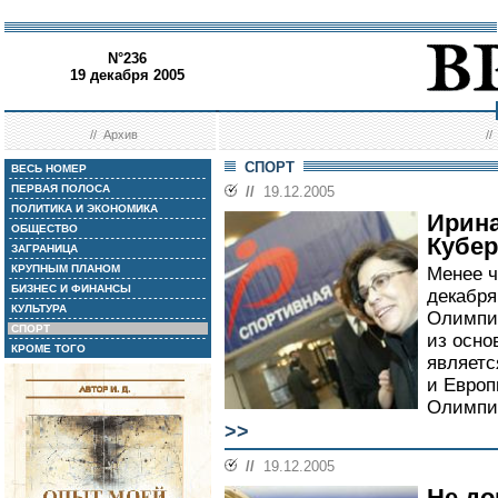
N°236
19 декабря 2005
//
Архив
/
СПОРТ
ВЕСЬ НОМЕР
ПЕРВАЯ ПОЛОСА
//
19.12.2005
ПОЛИТИКА И ЭКОНОМИКА
Ирина
ОБЩЕСТВО
Кубер
ЗАГРАНИЦА
КРУПНЫМ ПЛАНОМ
Менее ч
БИЗНЕС И ФИНАНСЫ
декабря
КУЛЬТУРА
Олимпий
СПОРТ
из осно
КРОМЕ ТОГО
являетс
и Европ
Олимпи
>>
//
19.12.2005
Не до