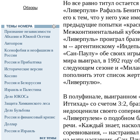
Но все равно титул остается
Обзоры
«Ливерпуля» Рафаэль Бенит
его к тем, что у него уже им
предыдущие попытки «красн
ТЕМЫ НОМЕРА
Межконтинентальный кубок 
Признание независимости
Абхазии и Южной Осетии
«Ливерпуль» проиграл брази
Автопром
м -- аргентинскому «Индепь
Ксенофобия и неофашизм в
«Сан-Паулу» обе своих игры
России
мира выиграл, в 1992 году о
Россия и Прибалтика
следующем сезоне и «Милан
Исторические версии
пополнить этот список жерт
Косово
«Ливерпулю».
Россия и Белоруссия
Израиль и Палестина
В полуфинале, выигранном 
Дело ЮКОСа
Иттихад» со счетом 3:2, бр
Защита Химкинского леса
недооценили своего соперник
Дело Бульбова
«Ливерпулем» о подобном б
Россия и финансовый кризис
Доллар
речи. «Каждый знает, наско
Россия и Израиль
соревнования, -- настраивал
все темы
на матч наставник «Сан-Пау