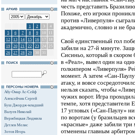
честь представить Бразил
АРХИВ
Похоже, его игроки проник
против «Ливерпуля» сыграли
1
2
3
4
академично, словно и не бра
5
6
7
8
9
10
11
12
13
14
15
16
17
18
Свой единственный гол поб
19
20
21
22
23
24
25
забили на 27-й минуте. Защ
26
27
28
29
30
31
Сисиньо, который в скором
в «Реал», вывел один на оди
ПОИСК
голкипером «Ливерпуля» Рей
момент. А затем «Сан-Паулу
атаку, и вовсе сосредоточил
ПЕРСОНЫ НОМЕРА
нельзя сказать, чтобы «Лив
Абу-Омар Ас-Сейф
чужих ворот. Игра проходил
Алексейчик Сергей
темпе, хотя представители 
Буш Джордж-младший
17 угловых («Сан-Паулу» ни 
Валуев Николай
по воротам (у бразильцев все
Вержбицкая Людмила
«красные» даже забили три 
Детлев Мелис
отменены главным арбитром
Зотов Игорь