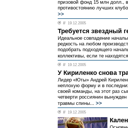
призовой фонд 15 млн долл., в
противостоянию лучших клубо
>>
//
19.12.2005
Требуется звездный г
Идеальное совпадение начальн
редкость на любом производст
подобрать подходящего начал
коллективы, если те находятся
//
19.12.2005
У Кириленко снова тр
Лидер «Юты» Андрей Кириленк
неплохую форму и в последни
своей команды, на этот раз сы
четверти россиянин вынужден 
>>
травмы спины...
//
19.12.2005
Кале
Основны