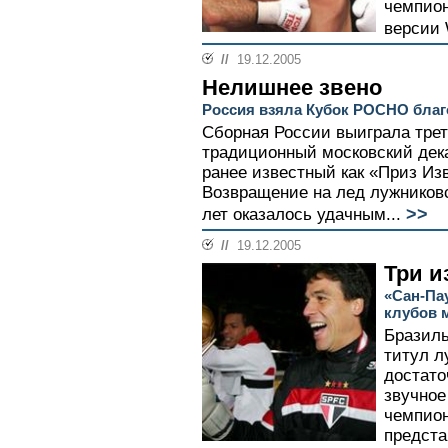
чемпион
версии 
//
19.12.2005
Нелишнее звено
Россия взяла Кубок РОСНО благ
Сборная России выиграла трет
традиционный московский дек
ранее известный как «Приз Из
Возвращение на лед лужниковс
>>
лет оказалось удачным...
//
19.12.2005
Три и
«Сан-Па
клубов 
Бразиль
титул л
достато
звучное
чемпион
предста