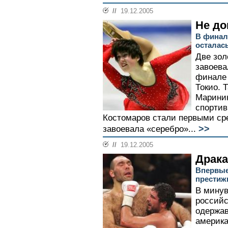
//
19.12.2005
Не до
В финал
осталас
Две зол
завоева
финале 
Токио. 
Маринин
спортив
Костомаров стали первыми сре
>>
завоевала «серебро»...
//
19.12.2005
Драка
Впервые
престиж
В минув
российс
одержав
америка