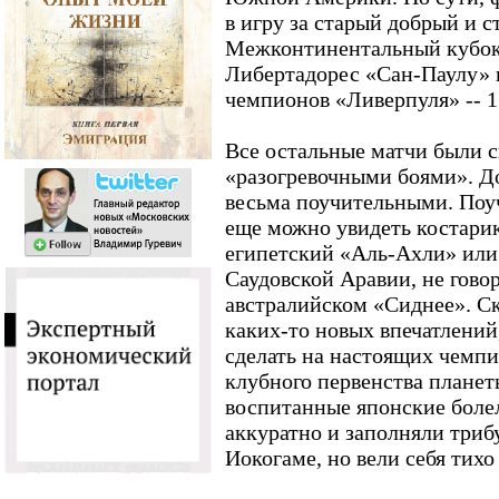
в игру за старый добрый и 
Межконтинентальный кубок,
Либертадорес «Сан-Паулу» 
чемпионов «Ливерпуля» -- 1
Все остальные матчи были 
«разогревочными боями». Д
весьма поучительными. Поу
еще можно увидеть костари
египетский «Аль-Ахли» или
Саудовской Аравии, не гово
австралийском «Сиднее». Ск
каких-то новых впечатлений
сделать на настоящих чемпи
клубного первенства планет
воспитанные японские боле
аккуратно и заполняли триб
Иокогаме, но вели себя тихо 