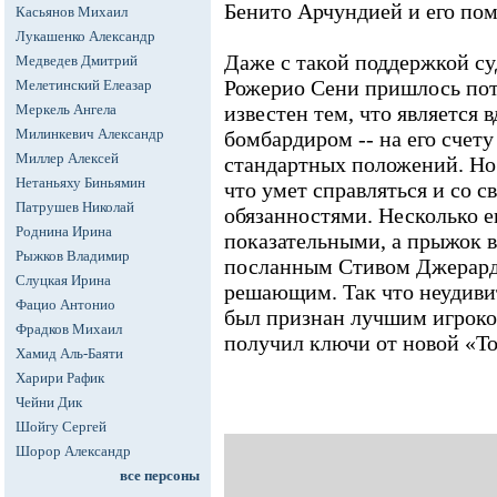
Бенито Арчундией и его по
Касьянов Михаил
Лукашенко Александр
Даже с такой поддержкой с
Медведев Дмитрий
Рожерио Сени пришлось потр
Мелетинский Елеазар
Меркель Ангела
известен тем, что является 
Милинкевич Александр
бомбардиром -- на его счету
Миллер Алексей
стандартных положений. Но 
Нетаньяху Биньямин
что умет справляться и со 
Патрушев Николай
обязанностями. Несколько е
Роднина Ирина
показательными, а прыжок в
Рыжков Владимир
посланным Стивом Джерардо
Слуцкая Ирина
решающим. Так что неудиви
Фацио Антонио
был признан лучшим игроко
Фрадков Михаил
получил ключи от новой «Т
Хамид Аль-Баяти
Харири Рафик
Чейни Дик
Шойгу Сергей
Шорор Александр
все персоны