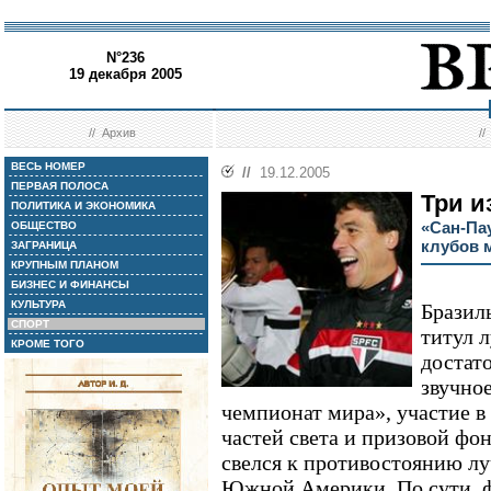
N°236
19 декабря 2005
//
Архив
/
ВЕСЬ НОМЕР
//
19.12.2005
ПЕРВАЯ ПОЛОСА
Три и
ПОЛИТИКА И ЭКОНОМИКА
«Сан-Па
ОБЩЕСТВО
клубов 
ЗАГРАНИЦА
КРУПНЫМ ПЛАНОМ
БИЗНЕС И ФИНАНСЫ
КУЛЬТУРА
Бразил
СПОРТ
титул 
КРОМЕ ТОГО
достат
звучно
чемпионат мира», участие в
частей света и призовой фон
свелся к противостоянию л
Южной Америки. По сути, ф