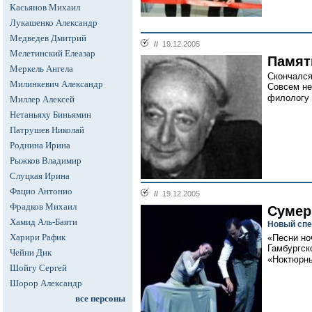
Касьянов Михаил
Лукашенко Александр
Медведев Дмитрий
//
19.12.2005
Мелетинский Елеазар
Памят
Меркель Ангела
Скончался
Милинкевич Александр
Совсем не
филологу 
Миллер Алексей
Нетаньяху Биньямин
Патрушев Николай
Роднина Ирина
Рыжков Владимир
Слуцкая Ирина
Фацио Антонио
//
19.12.2005
Фрадков Михаил
Сумер
Хамид Аль-Баяти
Новый спе
Харири Рафик
«Песни но
Гамбургско
Чейни Дик
«Ноктюрны
Шойгу Сергей
Шорор Александр
все персоны