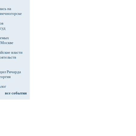
ась на
лнечногорске
ов
суд
аемых
в Москве
йские власти
оятельств
дил Ричарда
еоргия
алог
все события