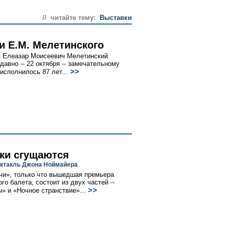
// читайте тему:
Выставки
и Е.М. Мелетинского
 Елеазар Моисеевич Мелетинский.
давно -- 22 октября -- замечательному
>>
исполнилось 87 лет...
ки сгущаются
ктакль Джона Ноймайера
чи», только что вышедшая премьера
го балета, состоит из двух частей --
>>
» и «Ночное странствие»...