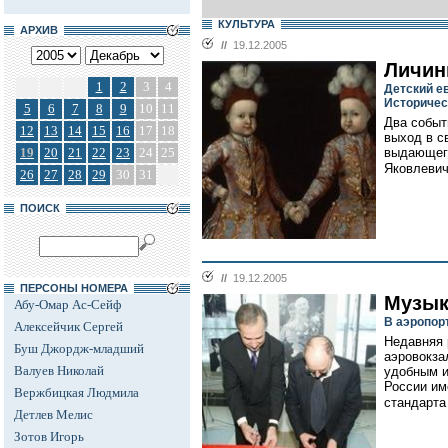
КУЛЬТУРА
АРХИВ
//
19.12.2005
Личин
1
2
3
4
Детский е
Историчес
5
6
7
8
9
10
11
Два событ
12
13
14
15
16
17
18
выход в с
19
20
21
22
23
24
25
выдающего
Яковлевич
26
27
28
29
30
31
ПОИСК
//
19.12.2005
ПЕРСОНЫ НОМЕРА
Музык
Абу-Омар Ас-Сейф
В аэропор
Алексейчик Сергей
Недавняя 
Буш Джордж-младший
аэровокза
Валуев Николай
удобным и
России и
Вержбицкая Людмила
стандарта 
Детлев Мелис
Зотов Игорь