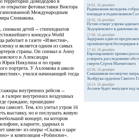
 территории Домодедово в
18:51, 16 декабря
ало открытие фотовыставки Виктора
Радикальная молодежь собрал
организованной Международным
площади в подмосковном Со
ира Спивакова.
18:32, 16 декабря
Путин отверг упреки адвокат
Ходорковского в давлении на 
, снимали детей -- стипендиатов
естижнейшего конкурса World
17:58, 16 декабря
Задержан один из предполаг
да работает в газете «Известия»,
организаторов беспорядков 
пленку и является одним из самых
17:10, 16 декабря
ортеров страны. Он снимал и Анну
Европарламент призвал росси
уковского и Александра
ускорить расследование обст
 Юрия Никулина и по праву
смерти Сергея Магнитского
кого портрета. У Ахломова в школе
16:35, 16 декабря
Саакашвили посмертно награ
звестиях», учился начинающий тогда
Холбрука орденом Святого Г
16:14, 16 декабря
Ассанж будет выпущен под з
ссажиры внутренних рейсов --
, в галерее внутренних воздушных
 где граждане, прошедшие
а самолет. Тем, кто улетал утром 16
реть выставку, но и послушать живую
 небольшой концерт, на котором
илофоне, кларнете, ударных и
т шмеля» из оперы «Сказка о царе
тино» и композиция «Робинзон».