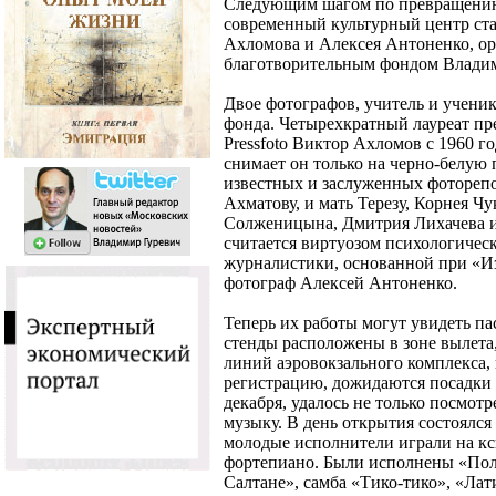
Следующим шагом по превращению
современный культурный центр ст
Ахломова и Алексея Антоненко, 
благотворительным фондом Владим
Двое фотографов, учитель и ученик
фонда. Четырехкратный лауреат пр
Pressfoto Виктор Ахломов с 1960 го
снимает он только на черно-белую 
известных и заслуженных фотореп
Ахматову, и мать Терезу, Корнея Ч
Солженицына, Дмитрия Лихачева и
считается виртуозом психологичес
журналистики, основанной при «И
фотограф Алексей Антоненко.
Теперь их работы могут увидеть па
стенды расположены в зоне вылета
линий аэровокзального комплекса,
регистрацию, дожидаются посадки н
декабря, удалось не только посмот
музыку. В день открытия состоялся
молодые исполнители играли на кс
фортепиано. Были исполнены «Поле
Салтане», самба «Тико-тико», «Ла