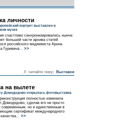
ка личности
вропейский портрет выставлен в
ком музее
ия счастливо синхронизировались нынче:
вет большой части архива статей
ся российского медиевиста Арона
>>
а Гуревича...
// читайте тему:
Выставки
а на вылете
ту Домодедово открылась фотовыставка
реконструкция полностью изменила
л Домодедово, сделав его не просто
 современным, но и единственным в
меющим сертификат международного
>>
качества...