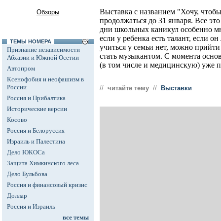
Выставка с названием "Хочу, чтобы 
Обзоры
продолжаться до 31 января. Все эт
дни школьных каникул особенно мно
если у ребенка есть талант, если о
ТЕМЫ НОМЕРА
учиться у семьи нет, можно прийти
Признание независимости
стать музыкантом. С момента осно
Абхазии и Южной Осетии
(в том числе и медицинскую) уже п
Автопром
Ксенофобия и неофашизм в
России
//
читайте тему
//
Выставки
Россия и Прибалтика
Исторические версии
Косово
Россия и Белоруссия
Израиль и Палестина
Дело ЮКОСа
Защита Химкинского леса
Дело Бульбова
Россия и финансовый кризис
Доллар
Россия и Израиль
все темы