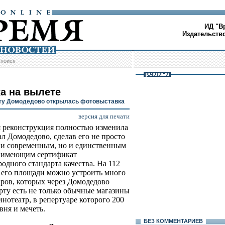
ИД "В
Издательств
/
поиск
а на вылете
ту Домодедово открылась фотовыставка
версия для печати
 реконструкция полностью изменила
ал Домодедово, сделав его не просто
и современным, но и единственным
и имеющим сертификат
одного стандарта качества. На 112
м его площади можно устроить много
иров, которых через Домодедово
орту есть не только обычные магазины
инотеатр, в репертуаре которого 200
вня и мечеть.
БЕЗ КОМMЕНТАРИЕВ