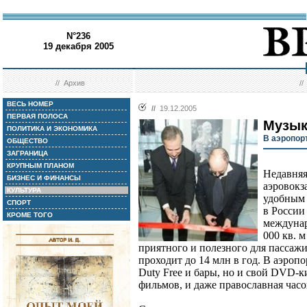
N°236
19 декабря 2005
//
Архив
/
ВЕСЬ НОМЕР
//
19.12.2005
ПЕРВАЯ ПОЛОСА
Музык
ПОЛИТИКА И ЭКОНОМИКА
В аэропор
ОБЩЕСТВО
ЗАГРАНИЦА
КРУПНЫМ ПЛАНОМ
Недавняя
БИЗНЕС И ФИНАНСЫ
аэровокз
КУЛЬТУРА
удобным 
СПОРТ
в Росси
КРОМЕ ТОГО
междунар
000 кв. 
приятного и полезного для пассаж
проходит до 14 млн в год. В аэроп
Duty Free и бары, но и свой DVD-к
фильмов, и даже православная часо