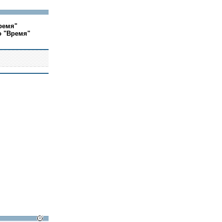
ремя"
о "Время"