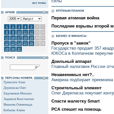
силы
все темы
КРУПНЫМ ПЛАНОМ
АРХИВ
Первая атомная война
Последние взрывы второй м
1
2
3
4
5
6
7
8
9
10
11
12
13
14
БИЗНЕС И ФИНАНСЫ
15
16
17
18
19
20
21
Пропуск в "замок"
22
23
24
25
26
27
28
Государство продает 357 квад
29
30
31
ЮКОСа в Колпачном переулке
ПОИСК
Доильный аппарат
Главный налоговик России от
Незаменимых нет?..
ПЕРСОНЫ НОМЕРА
Америка подбирает преемника
Гринспен Алан
Строительный элемент
Дерипаска Олег
Олег Дерипаска покупает конт
Евдокимов Михаил
Зырянов Константин
Спасти малютку Smart
Иванова Олимпиада
РСА спешит на помощь
Кабаева Алина