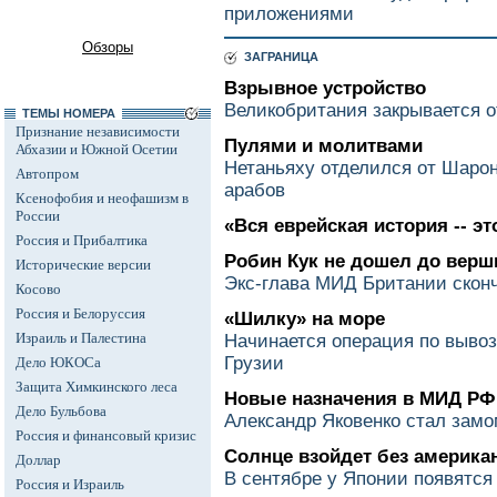
приложениями
Обзоры
ЗАГРАНИЦА
Взрывное устройство
Великобритания закрывается о
ТЕМЫ НОМЕРА
Признание независимости
Пулями и молитвами
Абхазии и Южной Осетии
Нетаньяху отделился от Шарона
Автопром
арабов
Ксенофобия и неофашизм в
России
«Вся еврейская история -- эт
Россия и Прибалтика
Робин Кук не дошел до вер
Исторические версии
Экс-глава МИД Британии сконч
Косово
Россия и Белоруссия
«Шилку» на море
Израиль и Палестина
Начинается операция по вывоз
Грузии
Дело ЮКОСа
Защита Химкинского леса
Новые назначения в МИД РФ
Дело Бульбова
Александр Яковенко стал зам
Россия и финансовый кризис
Солнце взойдет без американ
Доллар
В сентябре у Японии появятс
Россия и Израиль