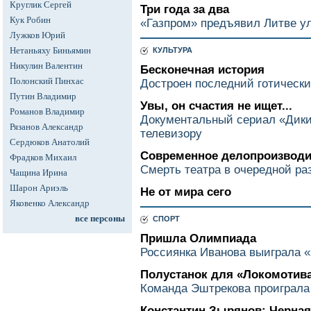
Круглик Сергей
Три года за два
Кук Робин
«Газпром» предъявил Литве у
Лужков Юрий
Нетаньяху Биньямин
КУЛЬТУРА
Никулин Валентин
Бесконечная история
Полонский Пинхас
Достроен последний готически
Путин Владимир
Увы, он счастия не ищет...
Романов Владимир
Документальный сериал «Дикий
Рязанов Александр
телевизору
Сердюков Анатолий
Современное делопроизводи
Фрадков Михаил
Смерть театра в очередной ра
Чащина Ирина
Шарон Ариэль
Не от мира сего
Яковенко Александр
все персоны
СПОРТ
Пришла Олимпиада
Россиянка Иванова выиграла «
Полустанок для «Локомотив
Команда Эштрекова проиграла
Константин Зырянов: Черна