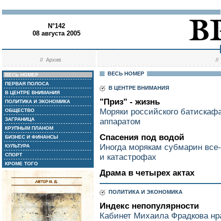
N°142
08 августа 2005
//
Архив
/
ВЕСЬ НОМЕР
ВЕСЬ НОМЕР
ПЕРВАЯ ПОЛОСА
В ЦЕНТРЕ ВНИМАНИЯ
В ЦЕНТРЕ ВНИМАНИЯ
"Приз" - жизнь
ПОЛИТИКА И ЭКОНОМИКА
Моряки российского батискаф
ОБЩЕСТВО
ЗАГРАНИЦА
аппаратом
КРУПНЫМ ПЛАНОМ
Спасения под водой
БИЗНЕС И ФИНАНСЫ
Иногда морякам субмарин все-
КУЛЬТУРА
СПОРТ
и катастрофах
КРОМЕ ТОГО
Драма в четырех актах
ПОЛИТИКА И ЭКОНОМИКА
Индекс непопулярности
Кабинет Михаила Фрадкова нр